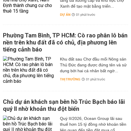
tầng đã xuống cấp và khu vực chợ
Xanh để tạo mặt bằng triển...
DỰ ÁN
01 phút trước
Phường Tam Bình, TP HCM: Cò rao phân lô bán
nền trên khu đất đã có chủ, địa phương lên
tiếng cảnh báo
Khu đất sau Chợ đầu mối Nông sản
Thủ Đức đang được đứng tên và sử
dụng bởi hai cá nhân bất ngờ...
THỊ TRƯỜNG
01 phút trước
Chủ dự án khách sạn bên hồ Trúc Bạch báo lãi
quý II nhờ khoản thu đột biến
Quý II/2026, Ocean Group lãi sau
thuế hơn 15 tỷ đồng nhờ khoản tiền
liên quan đến tiền đặt mua cổ...