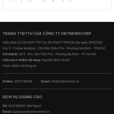
Lịch cúp điện
Lãi suất ngân hàng
Lãi suất tiết kiệm
Lãi suất tiền gửi
Lãi suất ngân hàng Agribank
Lãi suất ngân hàng Sacombank
Lãi suất ngân hàng BIDV
TRANG TTĐTTH CỦA CÔNG TY VIETNEWSCORP
Lãi suất ngân hàng Vietinbank
Giấy phép số 3324/GP-TTĐT do Sở VH&TT TPHCM cấp ngày 20/3/2026
Lãi suất ngân hàng Vietcombank
Lầu 5 - Compa Building - 293 Điện Biên Phủ - Phường Gia Định - TP.HCM
Chi nhánh:
Số 5 - Khu 38A Trần Phú - Phường Ba Đình - TP. Hà Nội
Chịu trách nhiệm nội dung:
Nguyễn Minh Quyết
Trách nhiệm về thông tin
Hotline:
0975798489
Email:
info@vietnammoi.vn
DỊCH VỤ QUẢNG CÁO:
Tel:
0931589222 (Ms Ngọc)
Email:
quangcao@vietnammoi.vn