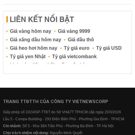
LIÊN KẾT NỔI BẬT
Giá vàng hôm nay
Giá vàng 9999
Giá xăng dầu hôm nay
Giá dầu thô
Giá heo hơi hôm nay
Tỷ giá euro
Tỷ giá USD
Tỷ giá yen Nhật
Tỷ giá vietcombank
Lịch cúp điện
Lãi suất ngân hàng
Lãi suất tiết kiệm
Lãi suất tiền gửi
Lãi suất ngân hàng Agribank
Lãi suất ngân hàng Sacombank
Lãi suất ngân hàng BIDV
TRANG TTĐTTH CỦA CÔNG TY VIETNEWSCORP
Lãi suất ngân hàng Vietinbank
Giấy phép số 3324/GP-TTĐT do Sở VH&TT TPHCM cấp ngày 20/3/2026
Lãi suất ngân hàng Vietcombank
Lầu 5 - Compa Building - 293 Điện Biên Phủ - Phường Gia Định - TP.HCM
Chi nhánh:
Số 5 - Khu 38A Trần Phú - Phường Ba Đình - TP. Hà Nội
Chịu trách nhiệm nội dung:
Nguyễn Minh Quyết