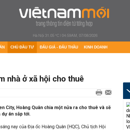
Hà Nội 31.05 °C
|
04:59AM, 07/08/2026
ÁN
CHỦ ĐẦU TƯ
ĐẤU GIÁ - ĐẤU THẦU
KINH DOANH
 nhà ở xã hội cho thuê
den City, Hoàng Quân chia một nửa ra cho thuê và sẽ
 dự án sắp tới.
 sáng nay của Địa ốc Hoàng Quân (HQC), Chủ tịch Hội