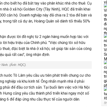
n cho biết họ đã bắt tay vào phân khúc nhà cho thuê. Cụ
n nhà ở xã hội Golden City (Tây Ninh), HQC đã triển khai
000 căn hộ. Doanh nghiệp này đã chia ra 2 tòa để bán và
y, trong tất cả dự án, Hoàng Quân sẽ dành tối thiểu 50%
hận được lời đề nghị từ 2 ngân hàng muốn hợp tác với
lời hiệu triệu của Chính phủ. "Việc chúng tôi sở hữu
thuê, đặc biệt là nhà ở xã hội, sẽ giúp tài sản của công
iệu quả rất cao", ông nhận định.
y Ninh. (Ảnh: HQC).
ịch nước Tô Lâm yêu cầu ưu tiên phát triển chung cư cho
công nghiệp và khu kinh tế. Ông nhấn mạnh nhà ở phải
g phải để đầu cơ tích sản. Tại buổi làm việc với Hà Nội
h Hưng cũng yêu cầu thành phố triển khai ngay một số
háng 6 để đáp ứng nhu cầu thực tế của người dân.