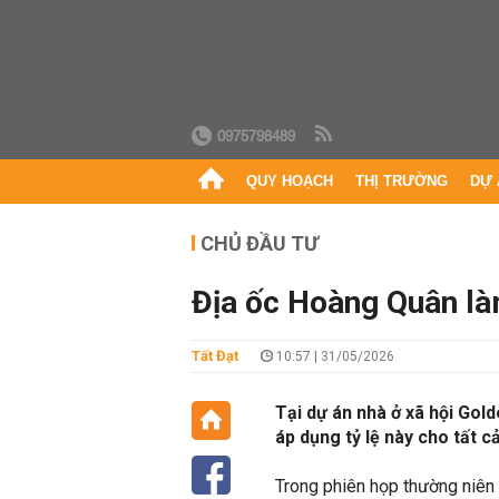
0975798489
QUY HOẠCH
THỊ TRƯỜNG
DỰ 
CHỦ ĐẦU TƯ
Địa ốc Hoàng Quân làm
Tất Đạt
10:57 | 31/05/2026
Tại dự án nhà ở xã hội Gol
áp dụng tỷ lệ này cho tất cả
Trong phiên họp thường niên