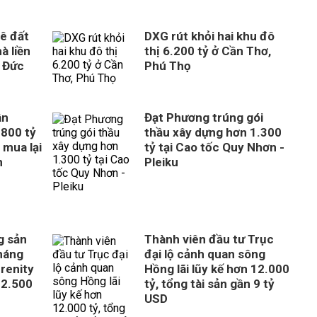
ê đất
DXG rút khỏi hai khu đô
à liền
thị 6.200 tỷ ở Cần Thơ,
 Đức
Phú Thọ
ân
Đạt Phương trúng gói
800 tỷ
thầu xây dựng hơn 1.300
 mua lại
tỷ tại Cao tốc Quy Nhơn -
n
Pleiku
g sản
Thành viên đầu tư Trục
tháng
đại lộ cảnh quan sông
erenity
Hồng lãi lũy kế hơn 12.000
 2.500
tỷ, tổng tài sản gần 9 tỷ
USD