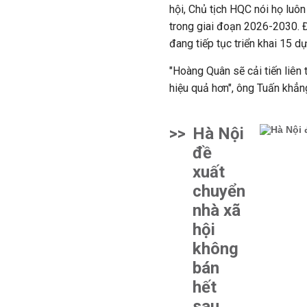
hội, Chủ tịch HQC nói họ luô
trong giai đoạn 2026-2030. 
đang tiếp tục triển khai 15 dự
"Hoàng Quân sẽ cải tiến liên 
hiệu quả hơn", ông Tuấn khẳn
>>
Hà Nội
đề
xuất
chuyển
nhà xã
hội
không
bán
hết
sau