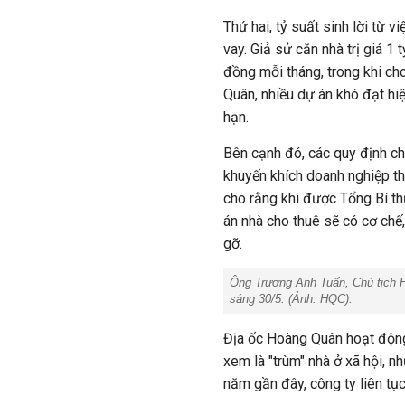
Thứ hai, tỷ suất sinh lời từ 
vay. Giả sử căn nhà trị giá 1
đồng mỗi tháng, trong khi ch
Quân, nhiều dự án khó đạt hiệ
hạn.
Bên cạnh đó, các quy định ch
khuyến khích doanh nghiệp t
cho rằng khi được Tổng Bí th
án nhà cho thuê sẽ có cơ chế
gỡ.
Ông Trương Anh Tuấn, Chủ tịch Hộ
sáng 30/5. (Ảnh: HQC).
Địa ốc Hoàng Quân hoạt động 
xem là "trùm" nhà ở xã hội, 
năm gần đây, công ty liên tụ