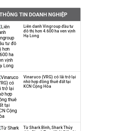
Việt Nam muốn phát
THÔNG TIN DOANH NGHIỆP
triển quỹ hưu trí: Từ tiết
kiệm gia đình thành
Liên danh Vingroup đầu tư
nguồn cấp vốn dài hạn
đô thị hơn 4.600 ha ven vịnh
và kinh nghiệm từ
Hạ Long
Malaysia
Quy mô quỹ PYN Elite
giảm hơn 2.100 tỷ đồng
sau tháng 7 ‘tồi tệ’
Vinaruco (VRG) có lãi trở lại
nhờ hợp đồng thuê đất tại
Iran xem xét cấm tàu
KCN Cộng Hòa
Mỹ qua eo biển
Hormuz, giá dầu bật
tăng trở lại
Thành viên HĐQT
VPBankS xin từ nhiệm
Từ Shark Bình, Shark Thủy