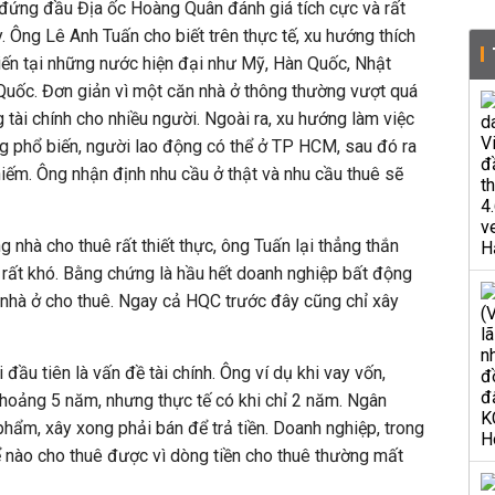
đứng đầu Địa ốc Hoàng Quân đánh giá tích cực và rất
. Ông Lê Anh Tuấn cho biết trên thực tế, xu hướng thích
iến tại những nước hiện đại như Mỹ, Hàn Quốc, Nhật
Quốc. Đơn giản vì một căn nhà ở thông thường vượt quá
g tài chính cho nhiều người. Ngoài ra, xu hướng làm việc
g phổ biến, người lao động có thể ở TP HCM, sau đó ra
iếm. Ông nhận định nhu cầu ở thật và nhu cầu thuê sẽ
 nhà cho thuê rất thiết thực, ông Tuấn lại thẳng thắn
n rất khó. Bằng chứng là hầu hết doanh nghiệp bất động
ển nhà ở cho thuê. Ngay cả HQC trước đây cũng chỉ xây
đầu tiên là vấn đề tài chính. Ông ví dụ khi vay vốn,
khoảng 5 năm, nhưng thực tế có khi chỉ 2 năm. Ngân
phẩm, xây xong phải bán để trả tiền. Doanh nghiệp, trong
 nào cho thuê được vì dòng tiền cho thuê thường mất