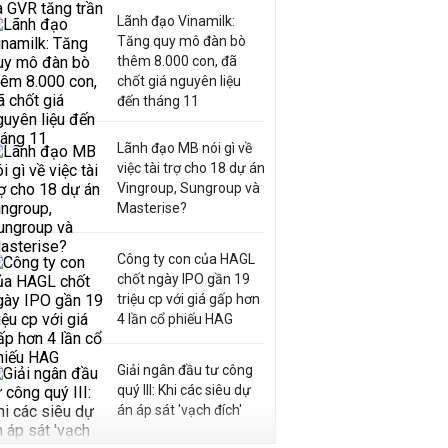
Lãnh đạo Vinamilk:
Tăng quy mô đàn bò
thêm 8.000 con, đã
chốt giá nguyên liệu
đến tháng 11
Lãnh đạo MB nói gì về
việc tài trợ cho 18 dự án
Vingroup, Sungroup và
Masterise?
Công ty con của HAGL
chốt ngày IPO gần 19
triệu cp với giá gấp hơn
4 lần cổ phiếu HAG
Giải ngân đầu tư công
quý III: Khi các siêu dự
án áp sát 'vạch đích'