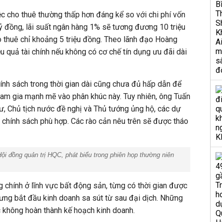
việc cho thuê thường thấp hơn đáng kể so với chi phí vốn
 tỷ đồng, lãi suất ngân hàng 1% sẽ tương đương 10 triệu
o thuê chỉ khoảng 5 triệu đồng. Theo lãnh đạo Hoàng
u quả tài chính nếu không có cơ chế tín dụng ưu đãi dài
ính sách trong thời gian dài cũng chưa đủ hấp dẫn để
ham gia mạnh mẽ vào phân khúc này. Tuy nhiên, ông Tuấn
ư, Chủ tịch nước đề nghị và Thủ tướng ủng hộ, các dự
, chính sách phù hợp. Các rào cản nêu trên sẽ được tháo
i đồng quản trị HQC, phát biểu trong phiên họp thường niên
chính ở lĩnh vực bất động sản, từng có thời gian được
nhưng bắt đầu kinh doanh sa sút từ sau đại dịch. Những
c không hoàn thành kế hoạch kinh doanh.