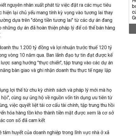
ết nguyên nhân xuất phát từ việc đặt ra các mục tiêu
 hiện lại chủ yếu mang tính kỳ vọng vào tương lai thay
hường dựa trên "dòng tiền tương lai" từ các dự án đang
vào những dự án đã hoàn thiện pháp lý để có thể bán hàng
.
anh thu 1.200 tỷ đồng và lợi nhuận trước thuế 120 tỷ
ong vòng 10 năm qua. Ban lãnh đạo tự tin đạt được kế
 lược sang hướng "thực chiến", tập trung vào các dự án
 năng bàn giao và ghi nhận doanh thu thực tế ngay lập
dụng lợi thế từ chu kỳ chính sách và pháp lý mới mà họ
xã hội", cùng sự ủng hộ về nguồn vốn tín dụng ưu tiên từ
ng, việc quyết liệt tái cơ cấu tài chính, tập trung thu hồi
yển hóa hàng tồn kho thành tiền mặt được xem là cơ sở
các con số đã cam kết
ề tâm huyết của doanh nghiệp trong lĩnh vực nhà ở xã