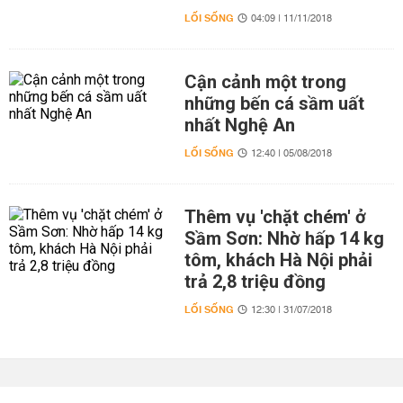
LỐI SỐNG
04:09 | 11/11/2018
Cận cảnh một trong
những bến cá sầm uất
nhất Nghệ An
LỐI SỐNG
12:40 | 05/08/2018
Thêm vụ 'chặt chém' ở
Sầm Sơn: Nhờ hấp 14 kg
tôm, khách Hà Nội phải
trả 2,8 triệu đồng
LỐI SỐNG
12:30 | 31/07/2018