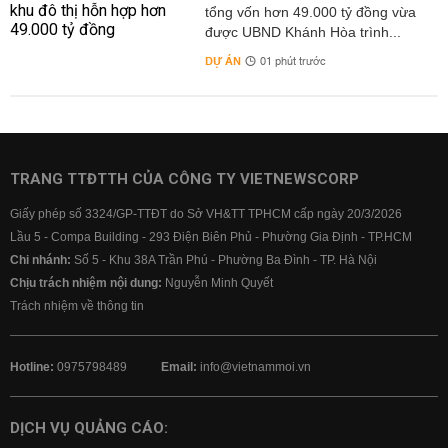
tổng vốn hơn 49.000 tỷ đồng vừa
được UBND Khánh Hòa trình...
DỰ ÁN
01 phút trước
TRANG TTĐTTH CỦA CÔNG TY VIETNEWSCORP
Giấy phép số 3324/GP-TTĐT do Sở VH&TT TPHCM cấp ngày 20/3/2026
Lầu 5 - Compa Building - 293 Điện Biên Phủ - Phường Gia Định - TP.HCM
Chi nhánh:
Số 5 - Khu 38A Trần Phú - Phường Ba Đình - TP. Hà Nội
Chịu trách nhiệm nội dung:
Nguyễn Minh Quyết
Trách nhiệm về thông tin
Hotline:
0975798489
Email:
info@vietnammoi.vn
DỊCH VỤ QUẢNG CÁO: