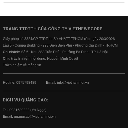
Lãi suất tiết kiệm
Lãi suất tiền gửi
Lãi suất ngân hàng Agribank
Lãi suất ngân hàng Sacombank
Lãi suất ngân hàng BIDV
TRANG TTĐTTH CỦA CÔNG TY VIETNEWSCORP
Lãi suất ngân hàng Vietinbank
Giấy phép số 3324/GP-TTĐT do Sở VH&TT TPHCM cấp ngày 20/3/2026
Lãi suất ngân hàng Vietcombank
Lầu 5 - Compa Building - 293 Điện Biên Phủ - Phường Gia Định - TP.HCM
Chi nhánh:
Số 5 - Khu 38A Trần Phú - Phường Ba Đình - TP. Hà Nội
Chịu trách nhiệm nội dung:
Nguyễn Minh Quyết
Trách nhiệm về thông tin
Hotline:
0975798489
Email:
info@vietnammoi.vn
DỊCH VỤ QUẢNG CÁO:
Tel:
0931589222 (Ms Ngọc)
Email:
quangcao@vietnammoi.vn