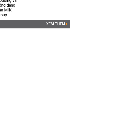
Tra cứu điểm thi vào lớp 10
XEM THÊM
Sở GD&ĐT Cần Thơ năm
2018 - 2019
GIÁO DỤC
04:24 | 19/06/2018