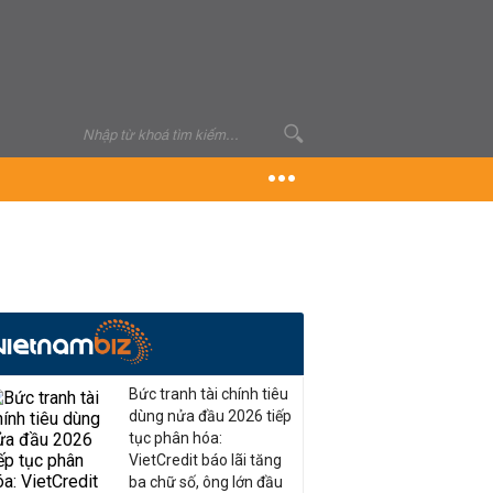
Bức tranh tài chính tiêu
dùng nửa đầu 2026 tiếp
tục phân hóa:
VietCredit báo lãi tăng
ba chữ số, ông lớn đầu