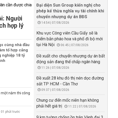
Đại diện Sun Group kiến nghị cho
phép kế thừa nghĩa vụ tài chính khi
chuyển nhượng dự án BĐS
ồi: Người
14:54 | 07/08/2026
ch hợp lý
Khu vực Công viên Cầu Giấy sẽ là
điểm bắn pháo hoa và phố đi bộ mới
tại Hà Nội
gs cùng nhà đầu
06:45 | 07/08/2026
làm tổ hợp cảng
g nghiệp 18 tỷ
Đề xuất cho chuyển nhượng dự án bất
inh
động sản đang thế chấp ngân hàng
11:26 | 07/08/2026
Đề xuất 28 khu đô thị nén dọc đường
sắt TP HCM - Cần Thơ
09:37 | 07/08/2026
n một năm thi công
Chung cư đến mốc niên hạn không
phải hết giá trị
11:22 | 07/08/2026
01 phút trước
9 km tường chống ồn trên Vành đai 3