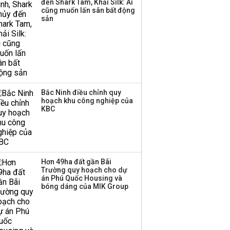
đến Shark Tam, Khải Silk: Ai
công ty khác đã giải thể
cũng muốn lấn sân bất động
sản
Bắc Ninh điều chỉnh quy
hoạch khu công nghiệp của
KBC
Hơn 49ha đất gần Bãi
Trường quy hoạch cho dự
án Phú Quốc Housing và
bóng dáng của MIK Group
Hướng dẫn tra cứu điểm thi
vào lớp 10 Hà Nội năm 2018
GIÁO DỤC
12:11 | 22/06/2018