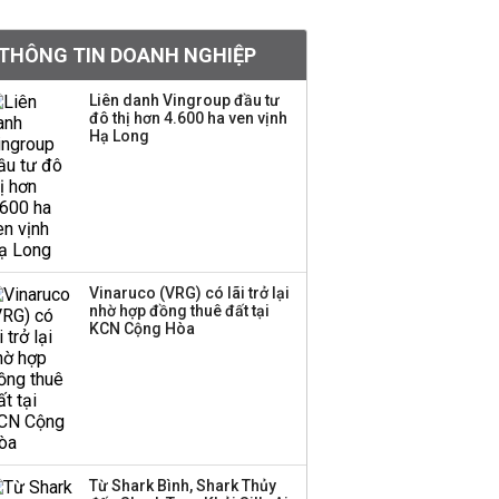
khoản
THÔNG TIN DOANH NGHIỆP
Quy hoạch 4 khu lấn
biển ở Phú Quốc
Liên danh Vingroup đầu tư
đô thị hơn 4.600 ha ven vịnh
Hạ Long
Một thương hiệu thời
trang Việt đóng cửa
sau 5 năm hoạt động,
thanh lý toàn bộ cửa
hàng
Vinaruco (VRG) có lãi trở lại
nhờ hợp đồng thuê đất tại
Dự án Sheraton Phú
KCN Cộng Hòa
Quốc bị buộc chấm dứt
hoạt động
Công ty 100 tỷ của
Huấn Hoa Hồng bỗng
Từ Shark Bình, Shark Thủy
dưng ‘biến mất’, một