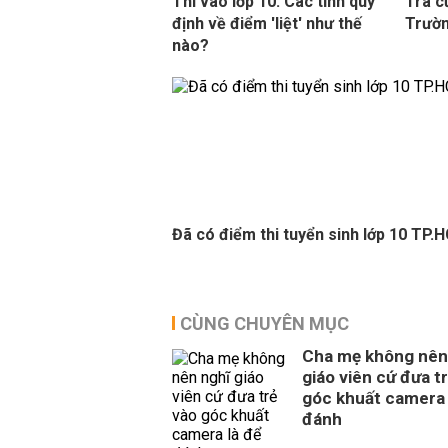
Thi vào lớp 10: Các tỉnh quy
Tra c
định về điểm 'liệt' như thế
Trườn
nào?
Đã có điểm thi tuyển sinh lớp 10 TP.
CÙNG CHUYÊN MỤC
Cha mẹ không nên
giáo viên cứ đưa t
góc khuất camera 
đánh