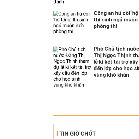
Công an hú còi 'hộ
thí sinh ngủ muộn
phòng thi
Phó Chủ tịch nướ
Thị Ngọc Thịnh t
lễ kí kết tài trợ xâ
đến lớp cho học s
vùng khó khăn
TIN GIỜ CHÓT