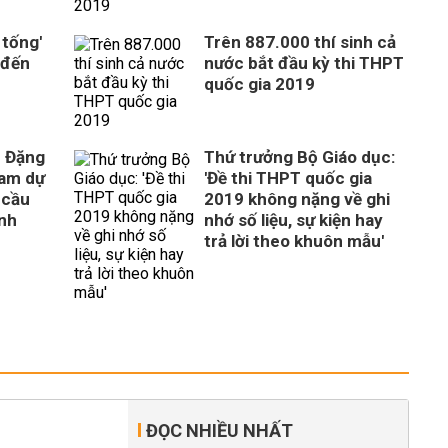
 tống'
Trên 887.000 thí sinh cả
 đến
nước bắt đầu kỳ thi THPT
quốc gia 2019
c Đặng
Thứ trưởng Bộ Giáo dục:
ham dự
'Đề thi THPT quốc gia
y cầu
2019 không nặng về ghi
inh
nhớ số liệu, sự kiện hay
trả lời theo khuôn mẫu'
ĐỌC NHIỀU NHẤT