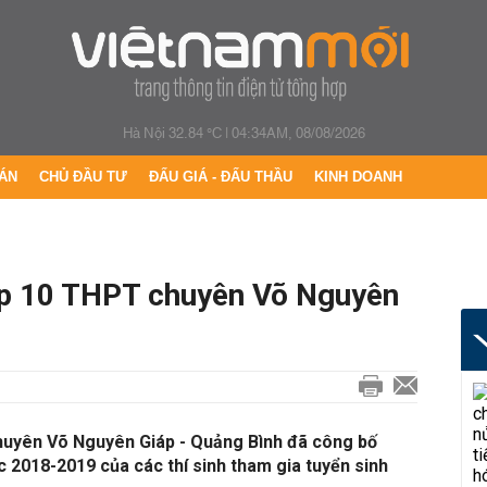
Hà Nội 32.84 °C
|
04:34AM, 08/08/2026
ÁN
CHỦ ĐẦU TƯ
ĐẤU GIÁ - ĐẤU THẦU
KINH DOANH
lớp 10 THPT chuyên Võ Nguyên
huyên Võ Nguyên Giáp - Quảng Bình đã công bố
c 2018-2019 của các thí sinh tham gia tuyển sinh