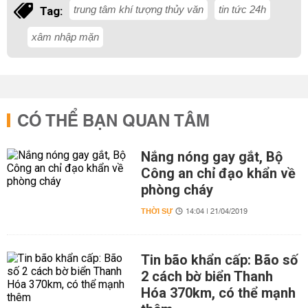
trung tâm khí tượng thủy văn
tin tức 24h
Tag:
xâm nhập mặn
CÓ THỂ BẠN QUAN TÂM
Nắng nóng gay gắt, Bộ
Công an chỉ đạo khẩn về
phòng cháy
THỜI SỰ
14:04 | 21/04/2019
Tin bão khẩn cấp: Bão số
2 cách bờ biển Thanh
Hóa 370km, có thể mạnh