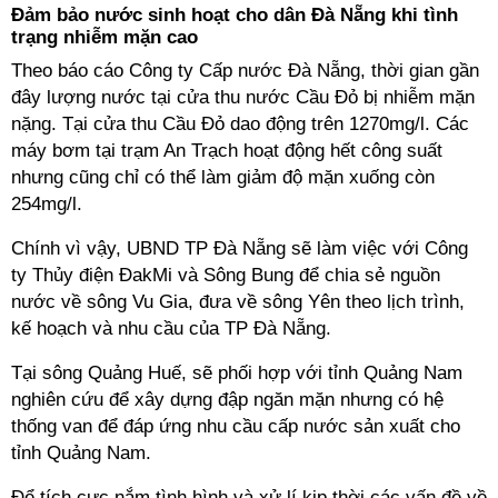
Đảm bảo nước sinh hoạt cho dân Đà Nẵng khi tình
trạng nhiễm mặn cao
Theo báo cáo Công ty Cấp nước Đà Nẵng, thời gian gần
đây lượng nước tại cửa thu nước Cầu Đỏ bị nhiễm mặn
nặng. Tại cửa thu Cầu Đỏ dao động trên 1270mg/l. Các
máy bơm tại trạm An Trạch hoạt động hết công suất
nhưng cũng chỉ có thể làm giảm độ mặn xuống còn
254mg/l.
Chính vì vậy, UBND TP Đà Nẵng sẽ làm việc với Công
ty Thủy điện ĐakMi và Sông Bung để chia sẻ nguồn
nước về sông Vu Gia, đưa về sông Yên theo lịch trình,
kế hoạch và nhu cầu của TP Đà Nẵng.
Tại sông Quảng Huế, sẽ phối hợp với tỉnh Quảng Nam
nghiên cứu để xây dựng đập ngăn mặn nhưng có hệ
thống van để đáp ứng nhu cầu cấp nước sản xuất cho
tỉnh Quảng Nam.
Để tích cực nắm tình hình và xử lí kịp thời các vấn đề về