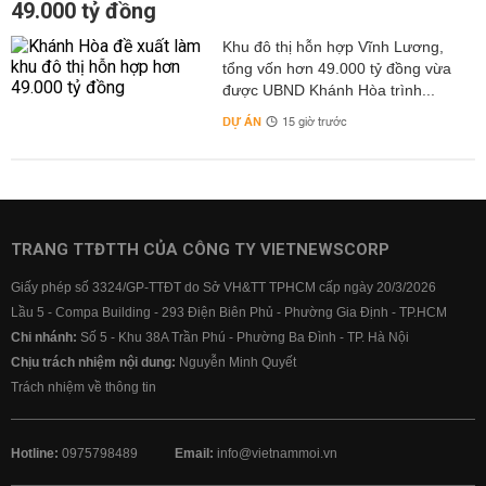
49.000 tỷ đồng
Khu đô thị hỗn hợp Vĩnh Lương,
tổng vốn hơn 49.000 tỷ đồng vừa
được UBND Khánh Hòa trình...
DỰ ÁN
15 giờ trước
TRANG TTĐTTH CỦA CÔNG TY VIETNEWSCORP
Giấy phép số 3324/GP-TTĐT do Sở VH&TT TPHCM cấp ngày 20/3/2026
Lầu 5 - Compa Building - 293 Điện Biên Phủ - Phường Gia Định - TP.HCM
Chi nhánh:
Số 5 - Khu 38A Trần Phú - Phường Ba Đình - TP. Hà Nội
Chịu trách nhiệm nội dung:
Nguyễn Minh Quyết
Trách nhiệm về thông tin
Hotline:
0975798489
Email:
info@vietnammoi.vn