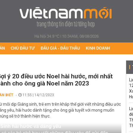
Hà Nội 34.9 °C
|
10:34AM, 08/08/2026
ÁN
CHỦ ĐẦU TƯ
ĐẤU GIÁ - ĐẤU THẦU
KINH DOANH
ợi ý 20 điều ước Noel hài hước, mới nhất
Lị
ành cho ông già Noel năm 2023
1
Xo
ẦN BIẾT
11:55 | 14/12/2023
H
ứ mỗi dịp Giáng sinh, trẻ em trên khắp thế giới viết những điều ước
Lị
áng yêu, hài hước dành tặng cho ông già tuyết với mong muốn
đế
húng sẽ trở thành hiện thực.
T
T
Sinh hài hước và đáng yêu