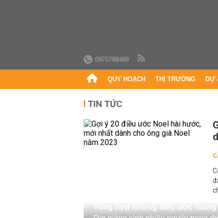
0975798489
QUY HOẠCH
THỊ TRƯỜNG
DỰ 
TIN TỨC
G
d
C
C
đ
c
Tổng hợp những điều ước Giáng 