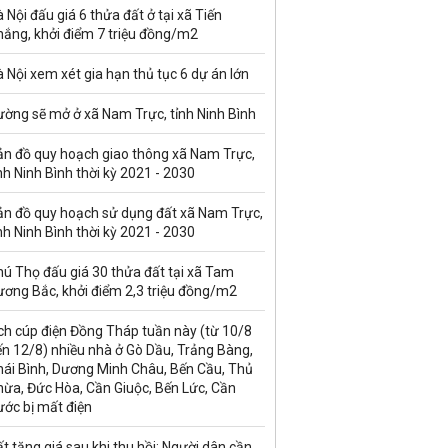
 Nội đấu giá 6 thửa đất ở tại xã Tiến
hắng, khởi điểm 7 triệu đồng/m2
 Nội xem xét gia hạn thủ tục 6 dự án lớn
ường sẽ mở ở xã Nam Trực, tỉnh Ninh Bình
ản đồ quy hoạch giao thông xã Nam Trực,
nh Ninh Bình thời kỳ 2021 - 2030
ản đồ quy hoạch sử dụng đất xã Nam Trực,
nh Ninh Bình thời kỳ 2021 - 2030
ú Thọ đấu giá 30 thửa đất tại xã Tam
ương Bắc, khởi điểm 2,3 triệu đồng/m2
ch cúp điện Đồng Tháp tuần này (từ 10/8
n 12/8) nhiều nhà ở Gò Dầu, Trảng Bàng,
hái Bình, Dương Minh Châu, Bến Cầu, Thủ
hừa, Đức Hòa, Cần Giuộc, Bến Lức, Cần
ước bị mất điện
t tăng giá sau khi thu hồi: Người dân cần