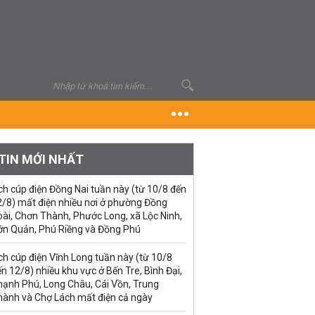
TIN MỚI NHẤT
ch cúp điện Đồng Nai tuần này (từ 10/8 đến
2/8) mất điện nhiều nơi ở phường Đồng
ài, Chơn Thành, Phước Long, xã Lộc Ninh,
ớn Quản, Phú Riềng và Đồng Phú
ch cúp điện Vĩnh Long tuần này (từ 10/8
n 12/8) nhiều khu vực ở Bến Tre, Bình Đại,
hạnh Phú, Long Châu, Cái Vồn, Trung
hành và Chợ Lách mất điện cả ngày