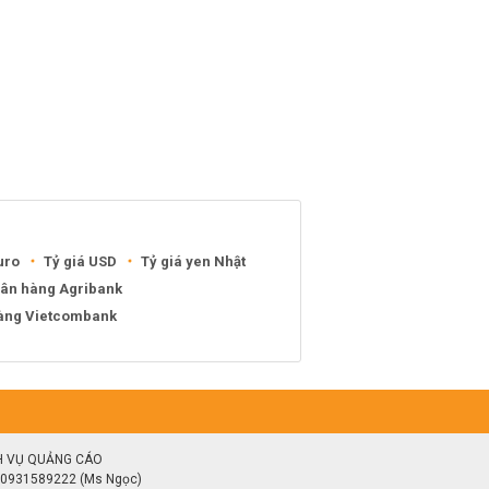
uro
Tỷ giá USD
Tỷ giá yen Nhật
gân hàng Agribank
hàng Vietcombank
H VỤ QUẢNG CÁO
0931589222 (Ms Ngọc)