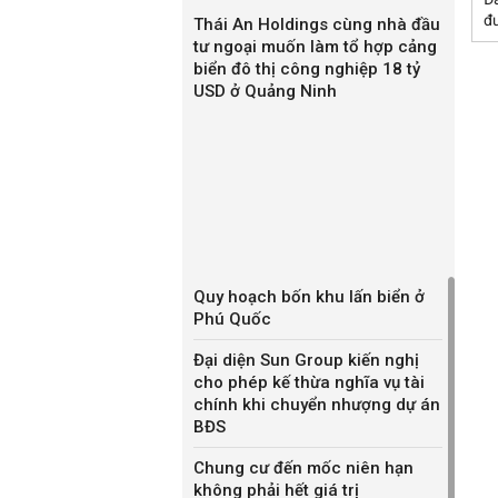
 và 1 chú lợn mèo con màu vàng nữa ạ". Quả là 1 điều
đư
Thái An Holdings cùng nhà đầu
tư ngoại muốn làm tổ hợp cảng
biển đô thị công nghiệp 18 tỷ
 thư nhằm gửi gắm điều ước với phần hơi "viễn tưởng"
USD ở Quảng Ninh
u muốn có một mái tóc dài 1 mét và một chú yêu tinh
cả đều phải dành tặng cho cháu hết đấy nhé".
g yêu dành tặng cho người mẹ của mình
rất nhiều món quà trong điều ước, nhưng mà mẹ cháu
ng sinh nữa ông ạ. Cả mấy năm nay cháu đều được
ẹ cháu đã phải làm việc vô cùng rất vất vả để có thể
u. Cháu yêu mẹ cháu rất nhiều và cháu muốn chuyển
Quy hoạch bốn khu lấn biển ở
Phú Quốc
u cảm ơn và yêu ông nhiều!" – Lời ước cực kỳ đáng
Đại diện Sun Group kiến nghị
cho phép kế thừa nghĩa vụ tài
g già Noel nữa chứ!
chính khi chuyển nhượng dự án
g ko tặng cháu một chú chó con thì sẽ có hậu quả
BĐS
em bé này tỏ ra khá là "nghiêm túc" về điều ước trong
Chung cư đến mốc niên hạn
không phải hết giá trị