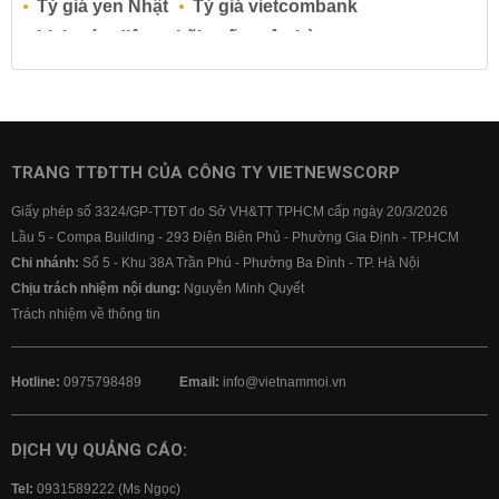
Tỷ giá yen Nhật
Tỷ giá vietcombank
Lịch cúp điện
Lãi suất ngân hàng
Lãi suất tiết kiệm
Lãi suất tiền gửi
Lãi suất ngân hàng Agribank
Lãi suất ngân hàng Sacombank
Lãi suất ngân hàng BIDV
TRANG TTĐTTH CỦA CÔNG TY VIETNEWSCORP
Lãi suất ngân hàng Vietinbank
Giấy phép số 3324/GP-TTĐT do Sở VH&TT TPHCM cấp ngày 20/3/2026
Lãi suất ngân hàng Vietcombank
Lầu 5 - Compa Building - 293 Điện Biên Phủ - Phường Gia Định - TP.HCM
Chi nhánh:
Số 5 - Khu 38A Trần Phú - Phường Ba Đình - TP. Hà Nội
Chịu trách nhiệm nội dung:
Nguyễn Minh Quyết
Trách nhiệm về thông tin
Hotline:
0975798489
Email:
info@vietnammoi.vn
DỊCH VỤ QUẢNG CÁO:
Tel:
0931589222 (Ms Ngọc)