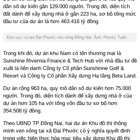
dân số dự kiến gần 129.000 người. Trong đó, diện tích
đất dành để xây dựng nhà ở gần 223 ha, sơ bộ tổng mức
đầu tư của dự án là hơn 463.416 tỷ đồng.
Khu vực cù lao Đại Phước ven sông Đồng Nai. Ảnh: Phước Tuấn
Trong khi đó, dự án khu Nam có tên thương mại là
Sunshine Rivernia Finance & Tech Hub với nhà đầu tư đề
xuất là liên danh Công ty Cổ phần Sunshinne Golf &
Resort và Công ty Cổ phần Xây dựng Hạ tầng Beta Land.
Dự án rộng 963 ha, quy mô dân số dự kiến hơn 75.000
người. Trong đó, diện tích dành để xây dựng nhà ở của
dự án hơn 105 ha với tổng vốn đầu tư sơ bộ hơn
354.508 tỷ đồng.
Theo UBND TP Đồng Nai, hai dự án Khu đô thị thông
minh ven sông tại xã Đại Phước có ý nghĩa quyết định
trong việc hiện thực hóa mục tiêu xây dựng Khu đô thị