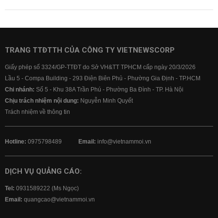
TRANG TTĐTTH CỦA CÔNG TY VIETNEWSCORP
Giấy phép số 3324/GP-TTĐT do Sở VH&TT TPHCM cấp ngày 20/3/2026
Lầu 5 - Compa Building - 293 Điện Biên Phủ - Phường Gia Định - TP.HCM
Chi nhánh:
Số 5 - Khu 38A Trần Phú - Phường Ba Đình - TP. Hà Nội
Chịu trách nhiệm nội dung:
Nguyễn Minh Quyết
Trách nhiệm về thông tin
Hotline:
0975798489
Email:
info@vietnammoi.vn
DỊCH VỤ QUẢNG CÁO:
Tel:
0931589222 (Ms Ngọc)
Email:
quangcao@vietnammoi.vn