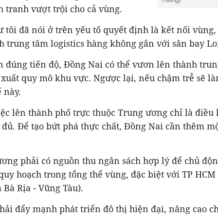
h tranh vượt trội cho cả vùng.
 tôi đã nói ở trên yếu tố quyết định là kết nối vùng, 
h trung tâm logistics hàng không gắn với sân bay L
 đúng tiến độ, Đồng Nai có thể vươn lên thành tru
 xuất quy mô khu vực. Ngược lại, nếu chậm trễ sẽ l
ế này.
ệc lên thành phố trực thuộc Trung ương chỉ là điều 
 đủ. Để tạo bứt phá thực chất, Đồng Nai cần thêm mộ
ương phải có nguồn thu ngân sách hợp lý để chủ động
 quy hoạch trong tổng thể vùng, đặc biệt với TP HC
Bà Rịa - Vũng Tàu).
hải đẩy mạnh phát triển đô thị hiện đại, nâng cao c