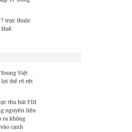
7 trực thuộc
 Huế.
 Young Việt
ợi thế rõ rệt
ực thu hút FDI
ng nguyên liệu
ạo ra không
u vào cạnh