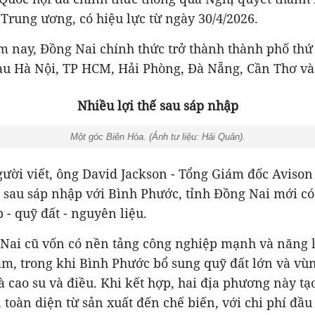
 Trung ương, có hiệu lực từ ngày 30/4/2026.
 nay, Đồng Nai chính thức trở thành thành phố thứ 
au Hà Nội, TP HCM, Hải Phòng, Đà Nẵng, Cần Thơ và
Nhiều lợi thế sau sáp nhập
Một góc Biên Hòa. (Ảnh tư liệu: Hải Quân).
gười viết, ông David Jackson - Tổng Giám đốc Avison
sau sáp nhập với Bình Phước, tỉnh Đồng Nai mới có l
 - quỹ đất - nguyên liệu.
Nai cũ vốn có nền tảng công nghiệp mạnh và năng l
ăm, trong khi Bình Phước bổ sung quỹ đất lớn và vù
là cao su và điều. Khi kết hợp, hai địa phương này t
n toàn diện từ sản xuất đến chế biến, với chi phí đầ