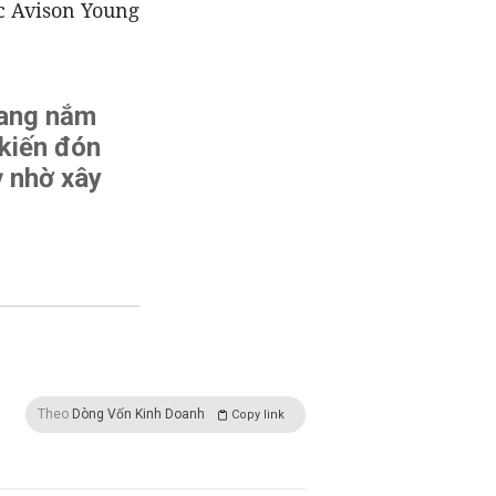
c Avison Young
đang nắm
 kiến đón
ỷ nhờ xây
Theo
Dòng Vốn Kinh Doanh
Copy link