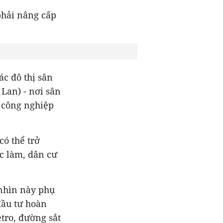
phải nâng cấp
ác đô thị sân
Lan) - nơi sân
à công nghiệp
ó thể trở
ệc làm, dân cư
 nhìn này phụ
đầu tư hoàn
etro, đường sắt