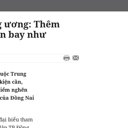
ng ương: Thêm
ân bay như
huộc Trung
kiện cần,
 Điểm nghẽn
 của Đồng Nai
 đại biểu tham
 lập TP Đồng