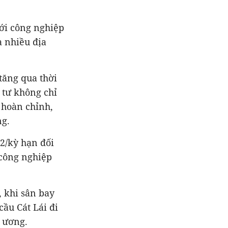
với công nghiệp
à nhiều địa
tăng qua thời
 tư không chỉ
 hoàn chỉnh,
ng.
2/kỳ hạn đối
 công nghiệp
, khi sân bay
ầu Cát Lái đi
g ương.