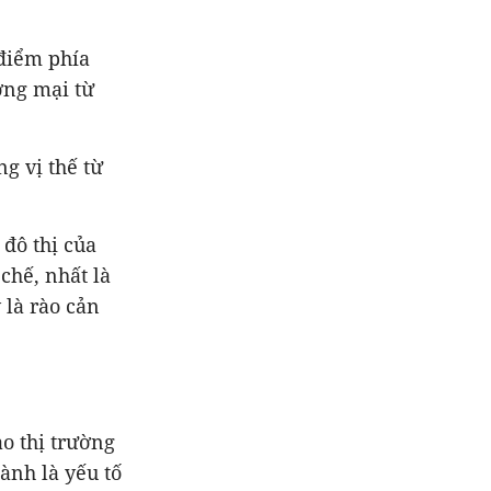
 điểm phía
ơng mại từ
g vị thế từ
đô thị của
chế, nhất là
 là rào cản
o thị trường
ành là yếu tố