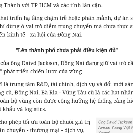
g Thành với TP HCM và các tỉnh lân cận.
phát triển hạ tầng chậm trễ hoặc phân mảnh, dự án 
chỉ dừng ở vai trò điểm trung chuyển mà chưa thực 
iển kinh tế - xã hội của Đồng Nai.
"Lên thành phố chưa phải điều kiện đủ"
của ông Daivd Jackson, Đồng Nai đang giữ vai trò cầ
" phát triển chiến lược của vùng.
là trung tâm R&D, tài chính, dịch vụ và đổi mới sá
 cũ, Đồng Nai, Bà Rịa - Vũng Tàu cũ là các hạt nhâ
Toàn bộ vùng còn được cộng hưởng
h
ệ thống cảng bi
khẩu và logistics.
cho phép tối ưu toàn bộ chuỗi giá trị
Ông David Jackson 
Avison Young Việt 
vận chuyển - thương mại - dịch vụ,
Young).