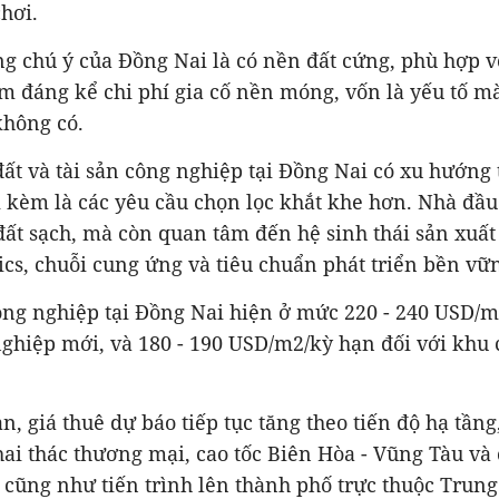
chơi.
ng chú ý của Đồng Nai là có nền đất cứng, phù hợp 
m đáng kể chi phí gia cố nền móng, vốn là yếu tố m
hông có.
ất và tài sản công nghiệp tại Đồng Nai có xu hướng 
 kèm là các yêu cầu chọn lọc khắt khe hơn. Nhà đầu
ất sạch, mà còn quan tâm đến hệ sinh thái sản xuất
ics, chuỗi cung ứng và tiêu chuẩn phát triển bền vữ
ông nghiệp tại Đồng Nai hiện ở mức 220 - 240 USD/m
nghiệp mới, và 180 - 190 USD/m2/kỳ hạn đối với khu
n, giá thuê dự báo tiếp tục tăng theo tiến độ hạ tầng
i thác thương mại, cao tốc Biên Hòa - Vũng Tàu và c
 cũng như tiến trình lên thành phố trực thuộc Trun