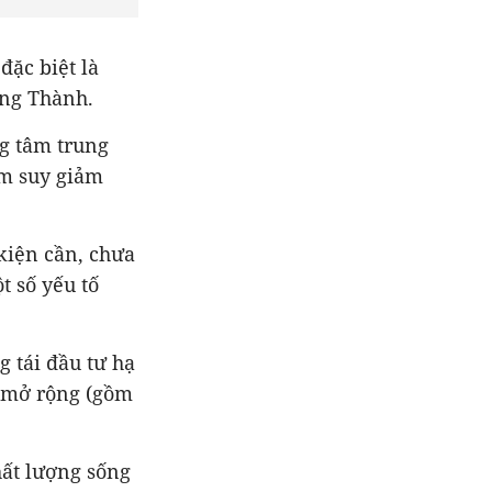
đặc biệt là
ong Thành.
ng tâm trung
àm suy giảm
kiện cần, chưa
t số yếu tố
 tái đầu tư hạ
M mở rộng (gồm
hất lượng sống