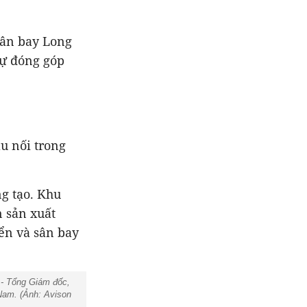
sân bay Long
sự đóng góp
u nối trong
ng tạo. Khu
n sản xuất
ển và sân bay
- Tổng Giám đốc,
Nam. (Ảnh: Avison