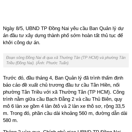
Ngày 8/5, UBND TP Đồng Nai yêu cầu Ban Quản lý dự
án đầu tư xây dựng thành phố sớm hoàn tất thủ tục để
khởi công dự án.
Đoạn sông Đồng Nai đi qua xã Thường Tân (TP HCM) và phường Tân
Triều (Đồng Nai). (Ảnh: Phước Tuấn).
Trước đó, đầu tháng 4, Ban Quản lý đã trình thẩm định
báo cáo đề xuất chủ trương đầu tư cầu Tân Hiền, nối
phường Tân Triều với xã Thường Tân (TP HCM). Công
trình nằm giữa cầu Bạch Đằng 2 và cầu Thủ Biên, quy
mô 6 làn xe gồm 4 làn ôtô và 2 làn xe thô sơ, rộng 33,5
m. Trong đó, phần cầu dài khoảng 560 m, đường dẫn dài
580 m.