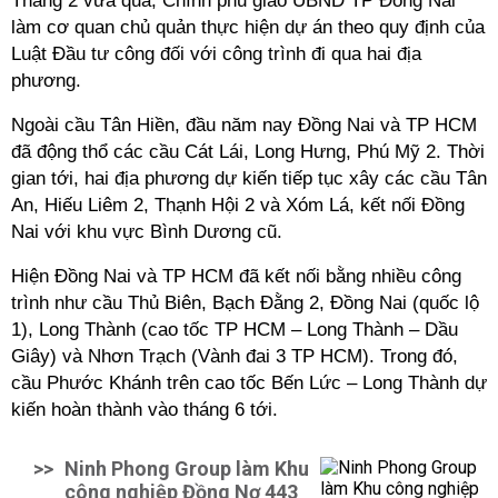
Tháng 2 vừa qua, Chính phủ giao UBND TP Đồng Nai
làm cơ quan chủ quản thực hiện dự án theo quy định của
Luật Đầu tư công đối với công trình đi qua hai địa
phương.
Ngoài cầu Tân Hiền, đầu năm nay Đồng Nai và TP HCM
đã động thổ các cầu Cát Lái, Long Hưng, Phú Mỹ 2. Thời
gian tới, hai địa phương dự kiến tiếp tục xây các cầu Tân
An, Hiếu Liêm 2, Thạnh Hội 2 và Xóm Lá, kết nối Đồng
Nai với khu vực Bình Dương cũ.
Hiện Đồng Nai và TP HCM đã kết nối bằng nhiều công
trình như cầu Thủ Biên, Bạch Đằng 2, Đồng Nai (quốc lộ
1), Long Thành (cao tốc TP HCM – Long Thành – Dầu
Giây) và Nhơn Trạch (Vành đai 3 TP HCM). Trong đó,
cầu Phước Khánh trên cao tốc Bến Lức – Long Thành dự
kiến hoàn thành vào tháng 6 tới.
>>
Ninh Phong Group làm Khu
công nghiệp Đồng Nơ 443