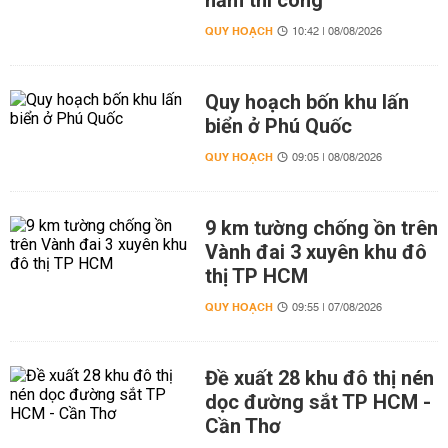
năm thi công
QUY HOẠCH
10:42 | 08/08/2026
Quy hoạch bốn khu lấn
biển ở Phú Quốc
QUY HOẠCH
09:05 | 08/08/2026
9 km tường chống ồn trên
Vành đai 3 xuyên khu đô
thị TP HCM
QUY HOẠCH
09:55 | 07/08/2026
Đề xuất 28 khu đô thị nén
dọc đường sắt TP HCM -
Cần Thơ