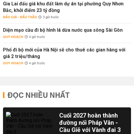
Gia Lai đấu giá khu đất làm dự án tại phường Quy Nhơn
Bắc, khởi điểm 23 tỷ đồng
ĐẤU GIÁ - ĐẤU THẦU
3 giờ trước
Diện mạo cầu đi bộ hình lá dừa nước qua sông Sài Gòn
QUY HOẠCH
4 giờ trước
Phố đi bộ mới của Hà Nội sẽ cho thuê các gian hàng với
giá 2 triệu/tháng
QUY HOẠCH
4 giờ trước
ĐỌC NHIỀU NHẤT
Cuối 2027 hoàn thành
đường nối Pháp Vân -
Cầu Giẽ với Vành đai 3