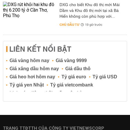
DXG cho biết Khu đô thị mới Mái
Dầm và Khu đô thị mới tại xã Bá
Hiến không còn phù hợp với...
CHỦ ĐẦU TƯ
19 giờ trước
LIÊN KẾT NỔI BẬT
Giá vàng hôm nay
Giá vàng 9999
Giá xăng dầu hôm nay
Giá dầu thô
Giá heo hơi hôm nay
Tỷ giá euro
Tỷ giá USD
Tỷ giá yen Nhật
Tỷ giá vietcombank
Lịch cúp điện
Lãi suất ngân hàng
Lãi suất tiết kiệm
Lãi suất tiền gửi
Lãi suất ngân hàng Agribank
Lãi suất ngân hàng Sacombank
Lãi suất ngân hàng BIDV
TRANG TTĐTTH CỦA CÔNG TY VIETNEWSCORP