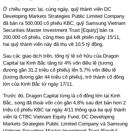
Ở chiều ngược lại, cùng ngày, quỹ thành viên DC
Developing Markets Strategies Public Limited Company
đã bán ra 500.000 cổ phiếu KBC, quỹ Samsung Vietnam
Securities Master Investment Trust [Equity] bán ra
200.000 cổ phiếu, cũng theo giá kết phiên ngày 15/11,
hai quỹ thành viên này đã thu về 10,5 tỷ đồng.
Sau các giao dịch trên, tổng tỷ lệ sở hữu của Dragon
Capital tại Kinh Bắc tăng từ 4% vốn điều lệ (tương
đương gần 31,2 triệu cổ phiếu) lên 5,7% vốn điều lệ
(tương đương gần 44 triệu cổ phiếu), trở thành cổ đông
lớn của Kinh Bắc từ ngày 17/11.
Trước đó, Dragon Capital từng là cổ đông lớn tại Kinh
Bắc, song đã thoái vốn còn gần 4,8% sau đợt bán hơn 2
triệu cổ phiếu KBC tại ngày 4/11 thông qua ba quỹ thành
viên là CTBC Vietnam Equity Fund, DC Developing
Markets Strategies Public Limited Company và Samsung
Vietnam Securities Master Investment Trust [Equity].