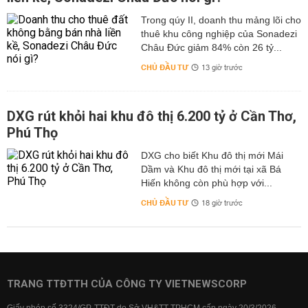
Trong qúy II, doanh thu mảng lõi cho
thuê khu công nghiệp của Sonadezi
Châu Đức giảm 84% còn 26 tỷ...
CHỦ ĐẦU TƯ
13 giờ trước
DXG rút khỏi hai khu đô thị 6.200 tỷ ở Cần Thơ,
Phú Thọ
DXG cho biết Khu đô thị mới Mái
Dầm và Khu đô thị mới tại xã Bá
Hiến không còn phù hợp với...
CHỦ ĐẦU TƯ
18 giờ trước
TRANG TTĐTTH CỦA CÔNG TY VIETNEWSCORP