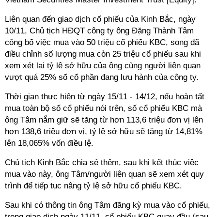
Liên quan đến giao dịch cổ phiếu của Kinh Bắc, ngày
10/11, Chủ tịch HĐQT công ty ông Đặng Thành Tâm
công bố việc mua vào 50 triệu cổ phiếu KBC, song đã
điều chỉnh số lượng mua còn 25 triệu cổ phiếu sau khi
xem xét lại tỷ lệ sở hữu của ông cùng người liên quan
vượt quá 25% số cổ phần đang lưu hành của công ty.
Thời gian thực hiện từ ngày 15/11 - 14/12, nếu hoàn tất
mua toàn bộ số cổ phiếu nói trên, số cổ phiếu KBC mà
ông Tâm nắm giữ sẽ tăng từ hơn 113,6 triệu đơn vị lên
hơn 138,6 triệu đơn vị, tỷ lệ sở hữu sẽ tăng từ 14,81%
lên 18,065% vốn điều lệ.
Chủ tịch Kinh Bắc chia sẻ thêm, sau khi kết thúc việc
mua vào này, ông Tâm/người liên quan sẽ xem xét quy
trình để tiếp tục nâng tỷ lệ sở hữu cổ phiếu KBC.
Sau khi có thông tin ông Tâm đăng kỳ mua vào cổ phiếu,
trong giao dịch ngày 11/11, cổ phiếu KBC quay đầu (sau