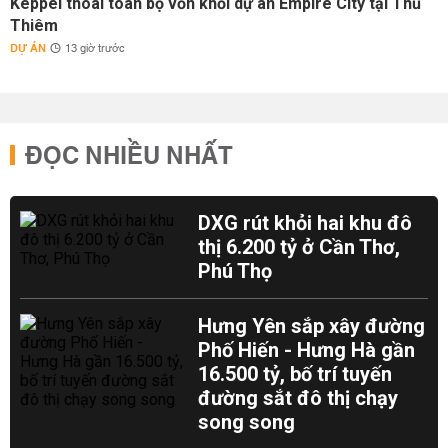
Keppel thoái toàn bộ vốn khỏi dự án Empire City tại Thủ
Thiêm
DỰ ÁN
13 giờ trước
ĐỌC NHIỀU NHẤT
DXG rút khỏi hai khu đô
thị 6.200 tỷ ở Cần Thơ,
Phú Thọ
Hưng Yên sắp xây đường
Phố Hiến - Hưng Hà gần
16.500 tỷ, bố trí tuyến
đường sắt đô thị chạy
song song