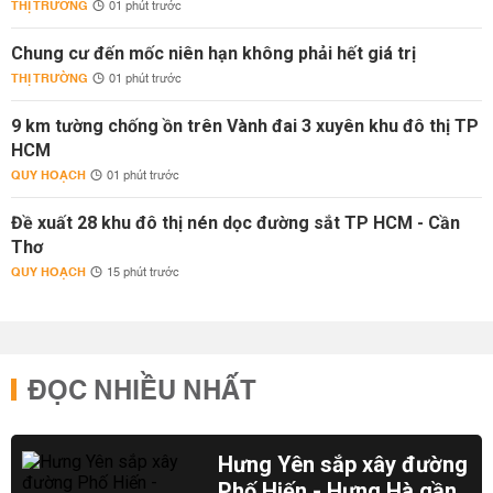
THỊ TRƯỜNG
01 phút trước
Chung cư đến mốc niên hạn không phải hết giá trị
THỊ TRƯỜNG
01 phút trước
9 km tường chống ồn trên Vành đai 3 xuyên khu đô thị TP
HCM
QUY HOẠCH
01 phút trước
Đề xuất 28 khu đô thị nén dọc đường sắt TP HCM - Cần
Thơ
QUY HOẠCH
15 phút trước
ĐỌC NHIỀU NHẤT
Hưng Yên sắp xây đường
Phố Hiến - Hưng Hà gần