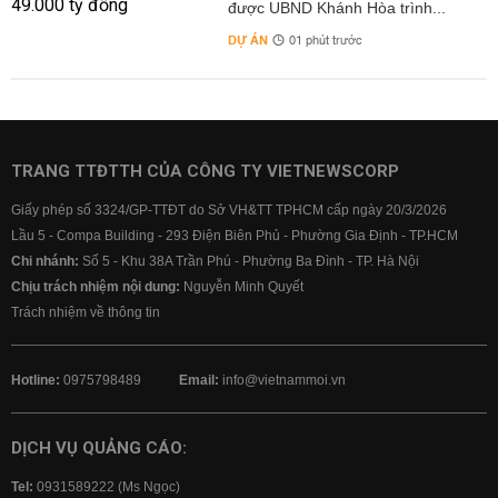
được UBND Khánh Hòa trình...
DỰ ÁN
01 phút trước
TRANG TTĐTTH CỦA CÔNG TY VIETNEWSCORP
Giấy phép số 3324/GP-TTĐT do Sở VH&TT TPHCM cấp ngày 20/3/2026
Lầu 5 - Compa Building - 293 Điện Biên Phủ - Phường Gia Định - TP.HCM
Chi nhánh:
Số 5 - Khu 38A Trần Phú - Phường Ba Đình - TP. Hà Nội
Chịu trách nhiệm nội dung:
Nguyễn Minh Quyết
Trách nhiệm về thông tin
Hotline:
0975798489
Email:
info@vietnammoi.vn
DỊCH VỤ QUẢNG CÁO:
Tel:
0931589222 (Ms Ngọc)