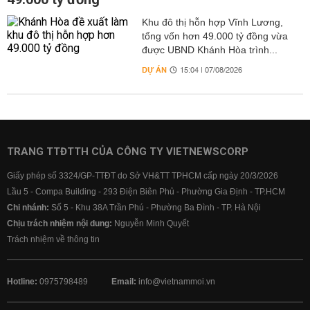
Khu đô thị hỗn hợp Vĩnh Lương,
tổng vốn hơn 49.000 tỷ đồng vừa
được UBND Khánh Hòa trình...
DỰ ÁN
15:04 | 07/08/2026
TRANG TTĐTTH CỦA CÔNG TY VIETNEWSCORP
Giấy phép số 3324/GP-TTĐT do Sở VH&TT TPHCM cấp ngày 20/3/2026
Lầu 5 - Compa Building - 293 Điện Biên Phủ - Phường Gia Định - TP.HCM
Chi nhánh:
Số 5 - Khu 38A Trần Phú - Phường Ba Đình - TP. Hà Nội
Chịu trách nhiệm nội dung:
Nguyễn Minh Quyết
Trách nhiệm về thông tin
Hotline:
0975798489
Email:
info@vietnammoi.vn