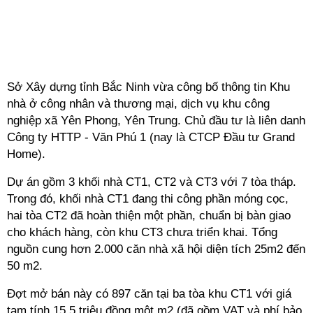
Sở Xây dựng tỉnh Bắc Ninh vừa công bố thông tin Khu
nhà ở công nhân và thương mại, dịch vụ khu công
nghiệp xã Yên Phong, Yên Trung. Chủ đầu tư là liên danh
Công ty HTTP - Văn Phú 1 (nay là CTCP Đầu tư Grand
Home).
Dự án gồm 3 khối nhà CT1, CT2 và CT3 với 7 tòa tháp.
Trong đó, khối nhà CT1 đang thi công phần móng cọc,
hai tòa CT2 đã hoàn thiện một phần, chuẩn bị bàn giao
cho khách hàng, còn khu CT3 chưa triển khai. Tổng
nguồn cung hơn 2.000 căn nhà xã hội diện tích 25m2 đến
50 m2.
Đợt mở bán này có 897 căn tại ba tòa khu CT1 với giá
tạm tính 15,5 triệu đồng một m2 (đã gồm VAT và phí bảo