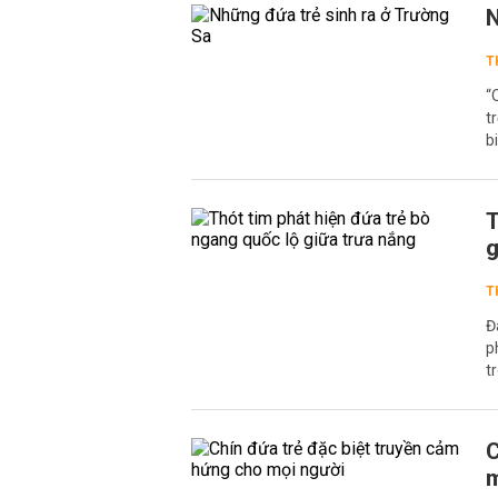
N
T
“
t
b
T
g
T
Đ
p
t
C
m