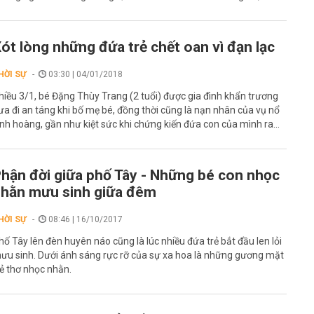
ót lòng những đứa trẻ chết oan vì đạn lạc
HỜI SỰ
03:30 | 04/01/2018
hiều 3/1, bé Đặng Thùy Trang (2 tuổi) được gia đình khẩn trương
ưa đi an táng khi bố mẹ bé, đồng thời cũng là nạn nhân của vụ nổ
inh hoàng, gần như kiệt sức khi chứng kiến đứa con của mình ra...
hận đời giữa phố Tây - Những bé con nhọc
hằn mưu sinh giữa đêm
HỜI SỰ
08:46 | 16/10/2017
hố Tây lên đèn huyên náo cũng là lúc nhiều đứa trẻ bắt đầu len lỏi
ưu sinh. Dưới ánh sáng rực rỡ của sự xa hoa là những gương mặt
rẻ thơ nhọc nhằn.