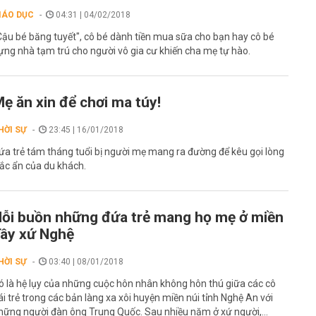
IÁO DỤC
04:31 | 04/02/2018
Cậu bé băng tuyết", cô bé dành tiền mua sữa cho bạn hay cô bé
ựng nhà tạm trú cho người vô gia cư khiến cha mẹ tự hào.
ẹ ăn xin để chơi ma túy!
HỜI SỰ
23:45 | 16/01/2018
ứa trẻ tám tháng tuổi bị người mẹ mang ra đường để kêu gọi lòng
rắc ẩn của du khách.
ỗi buồn những đứa trẻ mang họ mẹ ở miền
ây xứ Nghệ
HỜI SỰ
03:40 | 08/01/2018
ó là hệ lụy của những cuộc hôn nhân không hôn thú giữa các cô
ái trẻ trong các bản làng xa xôi huyện miền núi tỉnh Nghệ An với
hững người đàn ông Trung Quốc. Sau nhiều năm ở xứ người,...