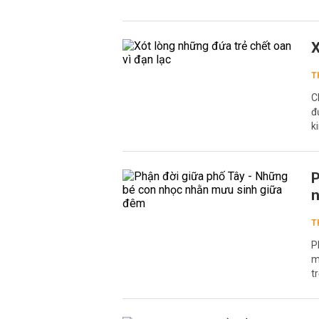
X
T
C
đ
k
P
n
T
P
m
t