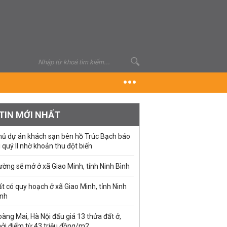
TIN MỚI NHẤT
hủ dự án khách sạn bên hồ Trúc Bạch báo
i quý II nhờ khoản thu đột biến
ờng sẽ mở ở xã Giao Minh, tỉnh Ninh Bình
t có quy hoạch ở xã Giao Minh, tỉnh Ninh
ình
àng Mai, Hà Nội đấu giá 13 thửa đất ở,
hởi điểm từ 43 triệu đồng/m2