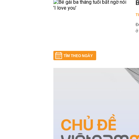
B
T
Đ
ở
TÌM THEO NGÀY