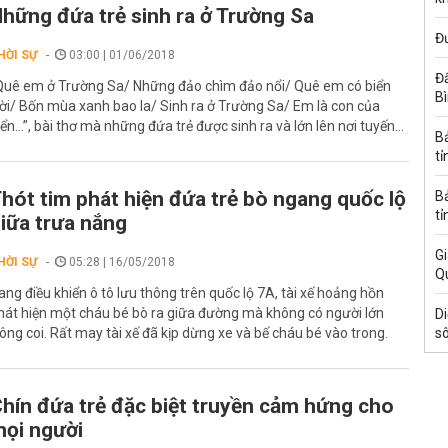
hững đứa trẻ sinh ra ở Trường Sa
Đ
HỜI SỰ
03:00 | 01/06/2018
Đấ
Quê em ở Trường Sa/ Những đảo chìm đảo nổi/ Quê em có biển
B
rời/ Bốn mùa xanh bao la/ Sinh ra ở Trường Sa/ Em là con của
iển…”, bài thơ mà những đứa trẻ được sinh ra và lớn lên nơi tuyến...
B
tỉ
hót tim phát hiện đứa trẻ bò ngang quốc lộ
B
tỉ
iữa trưa nắng
Gi
HỜI SỰ
05:28 | 16/05/2018
Q
ang điều khiển ô tô lưu thông trên quốc lộ 7A, tài xế hoảng hồn
hát hiện một cháu bé bò ra giữa đường mà không có người lớn
Di
rông coi. Rất may tài xế đã kịp dừng xe và bế cháu bé vào trong.
s
hín đứa trẻ đặc biệt truyền cảm hứng cho
ọi người