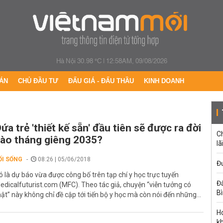
Hà Nội 30.98 °C
|
12:58AM, 09/08/2026
ÁN
CHỦ ĐẦU TƯ
ĐẤU GIÁ - ĐẤU THẦU
KINH DOANH
ứa trẻ 'thiết kế sẵn' đầu tiên sẽ được ra đời
C
ào tháng giêng 2035?
lã
ỐI SỐNG
08:26 | 05/06/2018
Đư
ó là dự báo vừa được công bố trên tạp chí y học trực tuyến
Đấ
edicalfuturist.com (MFC). Theo tác giả, chuyện “viễn tưởng có
B
hật” này không chỉ đề cập tới tiến bộ y học mà còn nói đến những...
Ho
k