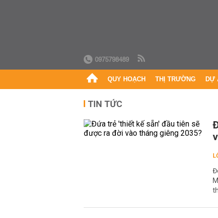
0975798489
QUY HOẠCH
THỊ TRƯỜNG
DỰ 
TIN TỨC
Đ
v
L
Đ
M
t