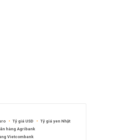
uro
Tỷ giá USD
Tỷ giá yen Nhật
gân hàng Agribank
hàng Vietcombank