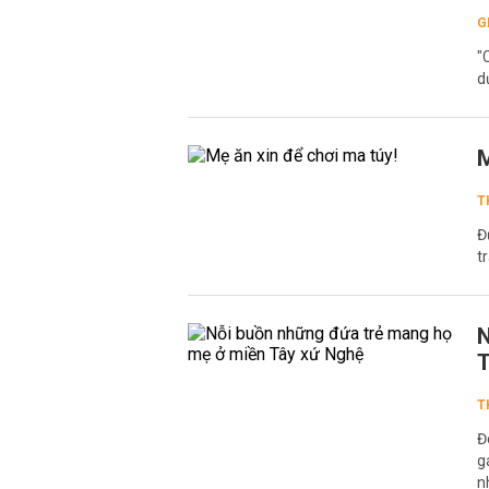
G
"
d
M
T
Đ
t
N
T
T
Đ
g
n