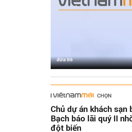
đứa trẻ
CHỌN
Chủ dự án khách sạn 
Bạch báo lãi quý II nh
đột biến