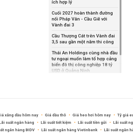
ích hợp lý
Cuối 2027 hoàn thành đường
nối Pháp Vân - Cầu Giẽ với
Vành đai 3
Cầu Thượng Cát trên Vành đai
3,5 sau gần một năm thi công
Thái An Holdings cùng nhà đầu
tư ngoại muốn làm tổ hợp cảng
biển đô thị công nghiệp 18 tỷ
USD ở Quảng Ninh
Bắc Ninh giao nhà đầu tư hai
dự án NOXH gần 2.000 tỷ đồng
iá xăng dầu hôm nay
Giá dầu thô
Giá heo hơi hôm nay
Tỷ giá e
Lãi suất ngân hàng
Lãi suất tiết kiệm
Lãi suất tiền gửi
Lãi suất n
uất ngân hàng BIDV
Lãi suất ngân hàng Vietinbank
Lãi suất ngân 