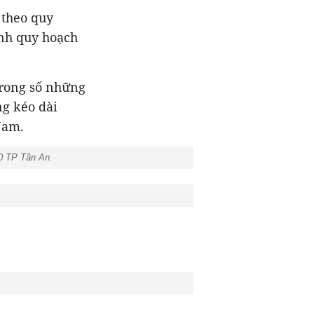
 theo quy
ỉnh quy hoạch
trong số những
g kéo dài
Nam.
30 TP Tân An.