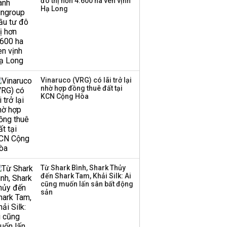
thuê tối thiểu 100 ha
đô thị hơn 4.600 ha ven vịnh
Hạ Long
đất công nghiệp trong
nửa cuối năm
Trung Quốc tung đòn
đáp trả, siết xuất khẩu
drone và trừng phạt
doanh nghiệp Mỹ
Vinaruco (VRG) có lãi trở lại
nhờ hợp đồng thuê đất tại
KCN Cộng Hòa
Keppel ký thỏa thuận
bán toàn bộ vốn tại
Empire City, dự kiến thu
về 270 triệu USD
Sacombank phát hành
Từ Shark Bình, Shark Thủy
ba đợt trái phiếu thu về
đến Shark Tam, Khải Silk: Ai
hơn 3.600 tỷ, lãi suất
cũng muốn lấn sân bất động
trả lên tới 10%/năm
sản