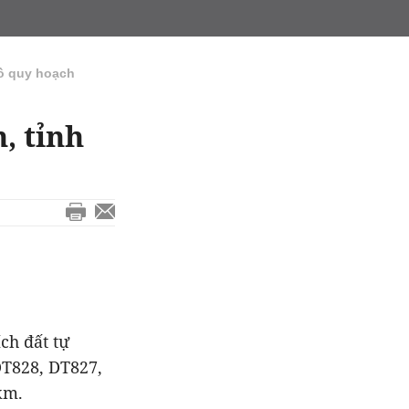
ồ quy hoạch
, tỉnh
ch đất tự
DT828, DT827,
km.