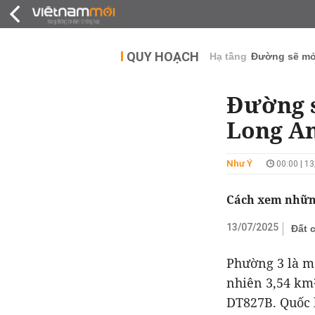
QUY HOẠCH
THỊ TRƯỜNG
DỰ Á
QUY HOẠCH
Hạ tầng
Đường sẽ m
Đường s
Long A
Như Ý
00:00 | 1
Cách xem những
13/07/2025
Đất 
Phường 3 là mộ
nhiên 3,54 km
DT827B. Quốc 