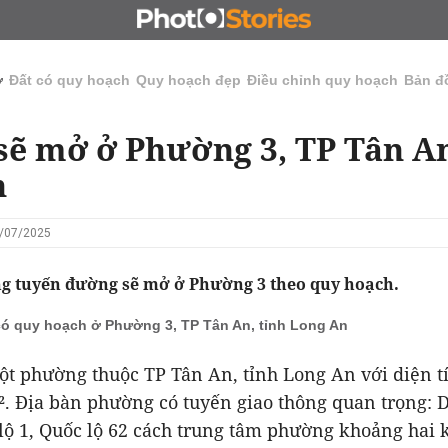
N
CHỦ ĐẦU TƯ
ĐẤU GIÁ - ĐẤU THẦU
KINH DOANH
ở
Đất có quy hoạch
Quy hoạch đẹp
Điều chỉnh quy hoạch
Bản đ
ẽ mở ở Phường 3, TP Tân An
n
3/07/2025
 tuyến đường sẽ mở ở Phường 3 theo quy hoạch.
có quy hoạch ở Phường 3, TP Tân An, tỉnh Long An
t phường thuộc TP Tân An, tỉnh Long An với diện tí
². Địa bàn phường có tuyến giao thông quan trọng: 
lộ 1, Quốc lộ 62 cách trung tâm phường khoảng hai 