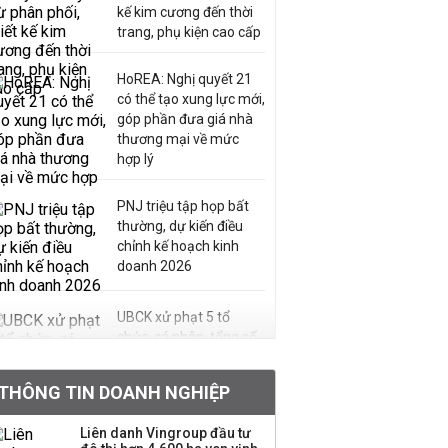
kế kim cương đến thời
trang, phụ kiện cao cấp
HoREA: Nghị quyết 21
có thể tạo xung lực mới,
góp phần đưa giá nhà
thương mại về mức
hợp lý
PNJ triệu tập họp bất
thường, dự kiến điều
chỉnh kế hoạch kinh
doanh 2026
UBCK xử phạt 5 tổ
chức, cá nhân, tổng số
tiền hơn 570 triệu đồng
THÔNG TIN DOANH NGHIỆP
Kinh Bắc dự kiến cho
Liên danh Vingroup đầu tư