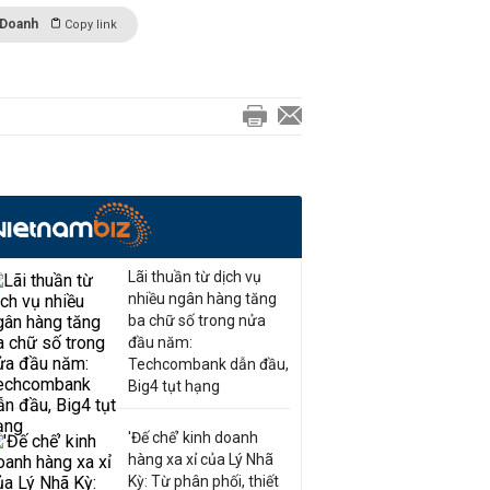
 Doanh
Copy link
Lãi thuần từ dịch vụ
nhiều ngân hàng tăng
ba chữ số trong nửa
đầu năm:
Techcombank dẫn đầu,
Big4 tụt hạng
'Đế chế’ kinh doanh
hàng xa xỉ của Lý Nhã
Kỳ: Từ phân phối, thiết