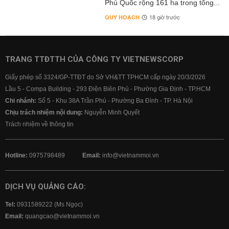
Phú Quốc rộng 161 ha trong tổng...
QUY HOẠCH
18 giờ trước
TRANG TTĐTTH CỦA CÔNG TY VIETNEWSCORP
Giấy phép số 3324/GP-TTĐT do Sở VH&TT TPHCM cấp ngày 20/3/2026
Lầu 5 - Compa Building - 293 Điện Biên Phủ - Phường Gia Định - TP.HCM
Chi nhánh:
Số 5 - Khu 38A Trần Phú - Phường Ba Đình - TP. Hà Nội
Chịu trách nhiệm nội dung:
Nguyễn Minh Quyết
Trách nhiệm về thông tin
Hotline:
0975798489
Email:
info@vietnammoi.vn
DỊCH VỤ QUẢNG CÁO:
Tel:
0931589222 (Ms Ngọc)
Email:
quangcao@vietnammoi.vn