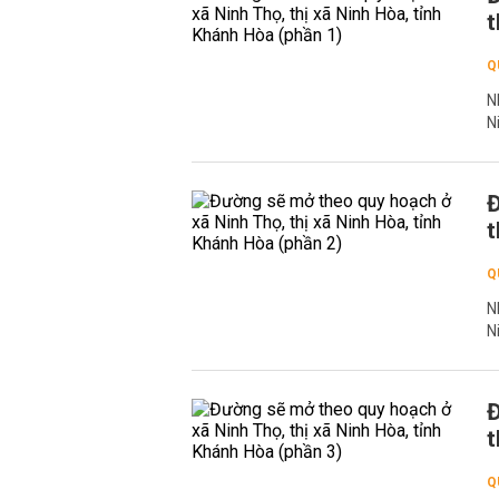
t
Q
N
N
Đ
t
Q
N
N
Đ
t
Q