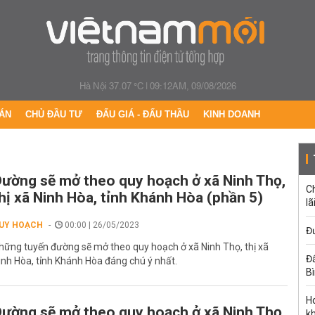
Hà Nội 37.07 °C
|
09:12AM, 09/08/2026
ÁN
CHỦ ĐẦU TƯ
ĐẤU GIÁ - ĐẤU THẦU
KINH DOANH
ường sẽ mở theo quy hoạch ở xã Ninh Thọ,
C
hị xã Ninh Hòa, tỉnh Khánh Hòa (phần 5)
lã
UY HOẠCH
00:00 | 26/05/2023
Đư
hững tuyến đường sẽ mở theo quy hoạch ở xã Ninh Thọ, thị xã
Đấ
inh Hòa, tỉnh Khánh Hòa đáng chú ý nhất.
B
Ho
ường sẽ mở theo quy hoạch ở xã Ninh Thọ,
k