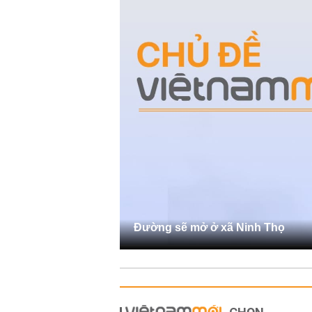
Đường sẽ mở ở xã Ninh Thọ