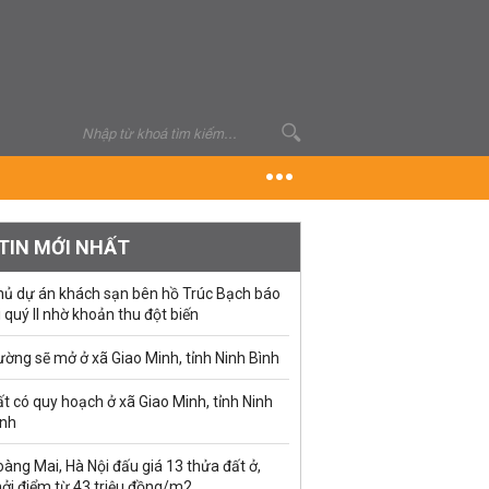
TIN MỚI NHẤT
hủ dự án khách sạn bên hồ Trúc Bạch báo
i quý II nhờ khoản thu đột biến
ờng sẽ mở ở xã Giao Minh, tỉnh Ninh Bình
t có quy hoạch ở xã Giao Minh, tỉnh Ninh
ình
àng Mai, Hà Nội đấu giá 13 thửa đất ở,
hởi điểm từ 43 triệu đồng/m2