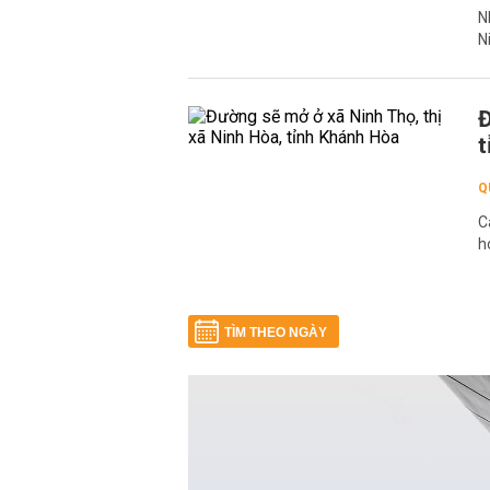
N
N
Đ
t
Q
C
h
TÌM THEO NGÀY