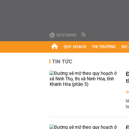
0975798489
QUY HOẠCH
THỊ TRƯỜNG
DỰ 
TIN TỨC
Đ
t
Q
N
N
Đ