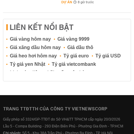
DỰ ÁN
8 giờ trước
LIÊN KẾT NỔI BẬT
Giá vàng hôm nay
Giá vàng 9999
Giá xăng dầu hôm nay
Giá dầu thô
Giá heo hơi hôm nay
Tỷ giá euro
Tỷ giá USD
Tỷ giá yen Nhật
Tỷ giá vietcombank
Lịch cúp điện
Lãi suất ngân hàng
Lãi suất tiết kiệm
Lãi suất tiền gửi
Lãi suất ngân hàng Agribank
Lãi suất ngân hàng Sacombank
Lãi suất ngân hàng BIDV
TRANG TTĐTTH CỦA CÔNG TY VIETNEWSCORP
Lãi suất ngân hàng Vietinbank
Giấy phép số 3324/GP-TTĐT do Sở VH&TT TPHCM cấp ngày 20/3/2026
Lãi suất ngân hàng Vietcombank
Lầu 5 - Compa Building - 293 Điện Biên Phủ - Phường Gia Định - TP.HCM
Chi nhánh:
Số 5 - Khu 38A Trần Phú - Phường Ba Đình - TP. Hà Nội