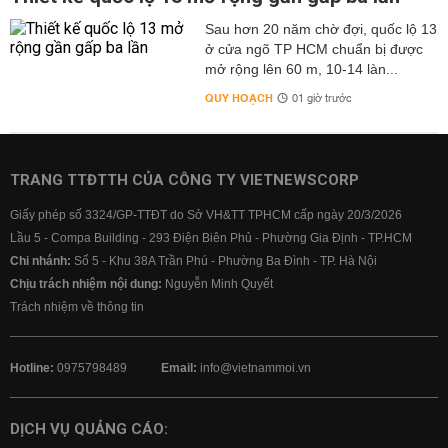
Sau hơn 20 năm chờ đợi, quốc lộ 13
ở cửa ngõ TP HCM chuẩn bị được
mở rộng lên 60 m, 10-14 làn...
QUY HOẠCH
01 giờ trước
TRANG TTĐTTH CỦA CÔNG TY VIETNEWSCORP
Giấy phép số 3324/GP-TTĐT do Sở VH&TT TPHCM cấp ngày 20/3/2026
Lầu 5 - Compa Building - 293 Điện Biên Phủ - Phường Gia Định - TP.HCM
Chi nhánh:
Số 5 - Khu 38A Trần Phú - Phường Ba Đình - TP. Hà Nội
Chịu trách nhiệm nội dung:
Nguyễn Minh Quyết
Trách nhiệm về thông tin
Hotline:
0975798489
Email:
info@vietnammoi.vn
DỊCH VỤ QUẢNG CÁO: