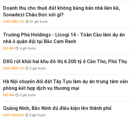
Doanh thu cho thuê đất không bằng bán nhà liền kề,
Sonadezi Châu Đức nói gì?
CHỦ ĐẦU TƯ
01 giờ trước
Trường Phú Holdings - Licogi 14 - Toàn Cầu làm dự án
nhà ở quân đội tại Bắc Cam Ranh
DỰ ÁN
4 giờ trước
DXG rút khỏi hai khu đô thị 6.200 tỷ ở Cần Thơ, Phú Thọ
CHỦ ĐẦU TƯ
5 giờ trước
Hà Nội chuyển đổi đất Tây Tựu làm dự án trung tâm văn
phòng kết hợp dịch vụ thương mại
DỰ ÁN
5 giờ trước
Quảng Ninh, Bắc Ninh đủ điều kiện lên thành phố
QUY HOẠCH
6 giờ trước