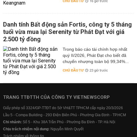
CHỦ ĐẦU TƯ
16 giờ trước
Danh tính Bất động sản Fortis, công ty 5 tháng
tuổi vừa mua lại Serenity từ Phát Đạt với giá
2.500 tỷ đồng
Trong báo cáo tài chính hợp nhất
quý II/2026, Phát Đạt cho biết đã
chuyển nhượng toàn bộ 99,34%...
CHỦ ĐẦU TƯ
23 giờ trước
TRANG TTĐTTH CỦA CÔNG TY VIETNEWSCORP
Giấy phép số 3324/GP-TTĐT do Sở VH&TT TPHCM cấp ngày 20/3/2026
Lầu 5 - Compa Building - 293 Điện Biên Phủ - Phường Gia Định - TP.HCM
Chi nhánh:
Số 5 - Khu 38A Trần Phú - Phường Ba Đình - TP. Hà Nội
Chịu trách nhiệm nội dung:
Nguyễn Minh Quyết
Trách nhiệm về thông tin