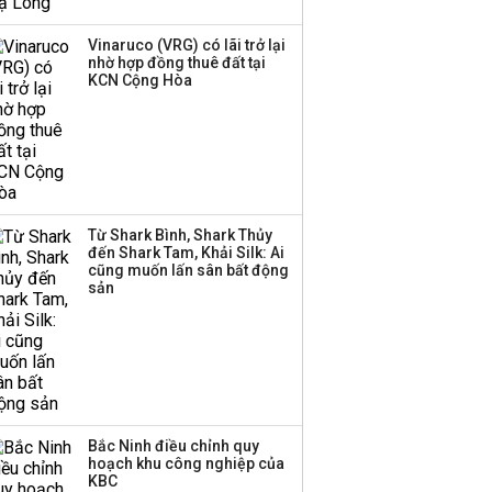
thanh lý toàn bộ cửa
hàng
Vinaruco (VRG) có lãi trở lại
nhờ hợp đồng thuê đất tại
TOP 10 ngân hàng lãi
KCN Cộng Hòa
lớn nhất từ kinh doanh
ngoại hối nửa đầu năm
2026: Vietcombank
quán quân, ACB dẫn
đầu nhóm tư nhân
Từ Shark Bình, Shark Thủy
Công ty 100 tỷ của
đến Shark Tam, Khải Silk: Ai
Huấn Hoa Hồng bỗng
cũng muốn lấn sân bất động
dưng ‘biến mất’, một
sản
công ty khác đã giải thể
Bắc Ninh điều chỉnh quy
hoạch khu công nghiệp của
KBC