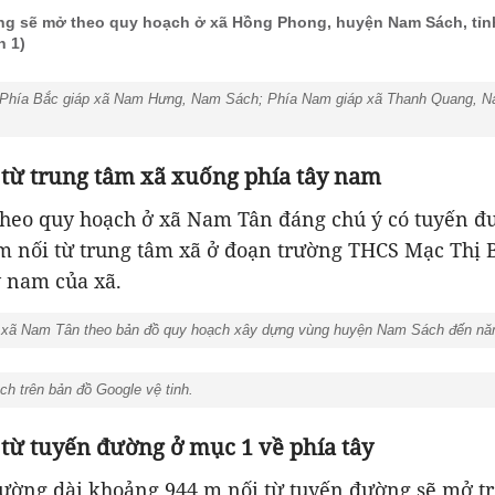
g sẽ mở theo quy hoạch ở xã Hồng Phong, huyện Nam Sách, tỉn
n 1)
hía Bắc giáp xã Nam Hưng, Nam Sách; Phía Nam giáp xã Thanh Quang, Na
 từ trung tâm xã xuống phía tây nam
heo quy hoạch ở xã Nam Tân đáng chú ý có tuyến đ
m nối từ trung tâm xã ở đoạn trường THCS Mạc Thị 
y nam của xã.
xã Nam Tân theo bản đồ quy hoạch xây dựng vùng huyện Nam Sách đến nă
 trên bản đồ Google vệ tinh.
 từ tuyến đường ở mục 1 về phía tây
đường dài khoảng 944 m nối từ tuyến đường sẽ mở tr