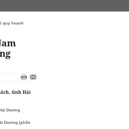
ồ quy hoạch
 Nam
ơng
ách, tỉnh Hải
 Hải Dương
Hải Dương (phần