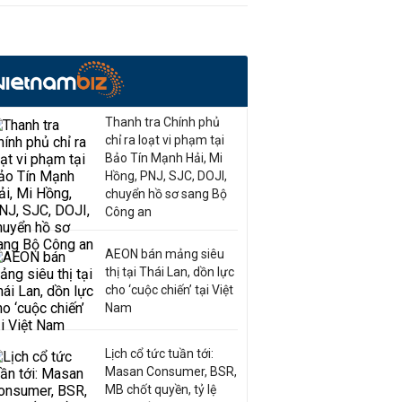
Thanh tra Chính phủ
chỉ ra loạt vi phạm tại
Bảo Tín Mạnh Hải, Mi
Hồng, PNJ, SJC, DOJI,
chuyển hồ sơ sang Bộ
Công an
AEON bán mảng siêu
thị tại Thái Lan, dồn lực
cho ‘cuộc chiến’ tại Việt
Nam
Lịch cổ tức tuần tới:
Masan Consumer, BSR,
MB chốt quyền, tỷ lệ