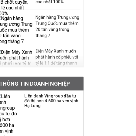
cao nhất 100%
Ngân hàng Trung ương
Trung Quốc mua thêm
20 tấn vàng trong
tháng 7
Điện Máy Xanh muốn
phát hành cổ phiếu với
tỷ lệ 1:1 để tăng thanh
khoản
THÔNG TIN DOANH NGHIỆP
Sau nhịp điều chỉnh
mạnh, CTCK nhìn thấy
Liên danh Vingroup đầu tư
cơ hội ở nhóm cổ phiếu
đô thị hơn 4.600 ha ven vịnh
nào?
Hạ Long
Một thương hiệu thời
trang Việt đóng cửa
sau 5 năm hoạt động,