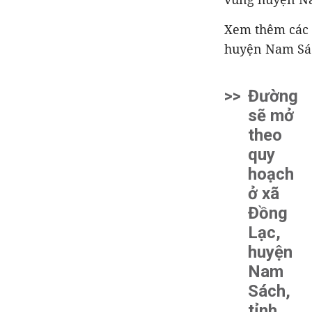
Xem thêm các 
huyện Nam Sác
>>
Đường
sẽ mở
theo
quy
hoạch
ở xã
Đồng
Lạc,
huyện
Nam
Sách,
tỉnh