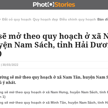
N
CHỦ ĐẦU TƯ
ĐẤU GIÁ - ĐẤU THẦU
KINH DOANH
ở
Đất có quy hoạch
Quy hoạch đẹp
Điều chỉnh quy hoạch
Bản đ
ẽ mở theo quy hoạch ở xã
yện Nam Sách, tỉnh Hải Dư
)
 | 30/03/2022
ờng sẽ mở theo quy hoạch ở xã Nam Tân, huyện Nam S
 ý nhất.
g sẽ mở theo quy hoạch ở xã Nam Hưng, huyện Nam Sách, tỉnh
n 1)
g sẽ mở theo quy hoạch ở xã Minh Tân, huyện Nam Sách, tỉnh 