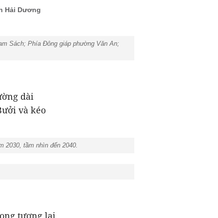
h Hải Dương
m Sách; Phía Đông giáp phường Văn An;
ường dài
Bưởi và kéo
m 2030, tầm nhìn đến 2040.
ong tương lai