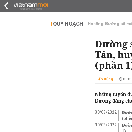
QUY HOẠCH
THỊ TRƯỜNG
DỰ Á
QUY HOẠCH
Hạ tầng
Đường sẽ m
Đường s
Tân, hu
(phần 1
Tiến Dũng
01:01
Những tuyến đư
Dương đáng chú
30/03/2022
Đườn
(phầ
30/03/2022
Đườn
1)