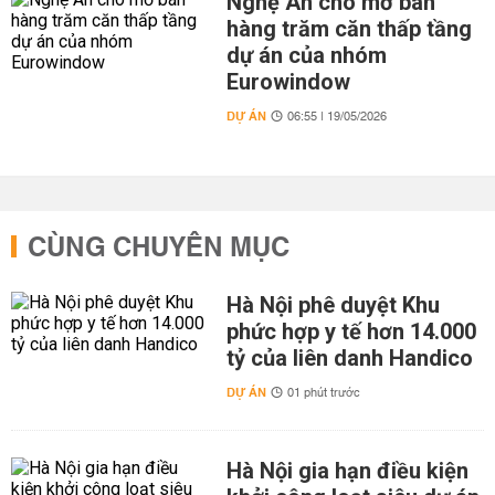
Nghệ An cho mở bán
hàng trăm căn thấp tầng
dự án của nhóm
Eurowindow
DỰ ÁN
06:55 | 19/05/2026
CÙNG CHUYÊN MỤC
Hà Nội phê duyệt Khu
phức hợp y tế hơn 14.000
tỷ của liên danh Handico
DỰ ÁN
01 phút trước
Hà Nội gia hạn điều kiện