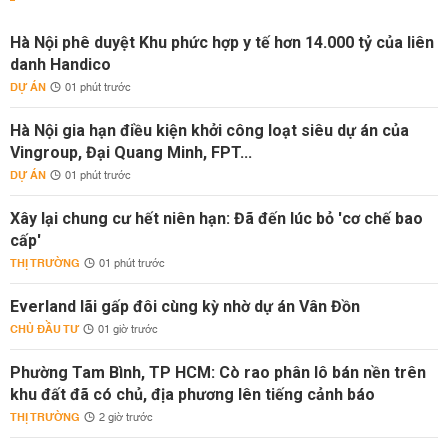
Hà Nội phê duyệt Khu phức hợp y tế hơn 14.000 tỷ của liên
danh Handico
DỰ ÁN
01 phút trước
Hà Nội gia hạn điều kiện khởi công loạt siêu dự án của
Vingroup, Đại Quang Minh, FPT...
DỰ ÁN
01 phút trước
Xây lại chung cư hết niên hạn: Đã đến lúc bỏ 'cơ chế bao
cấp'
THỊ TRƯỜNG
01 phút trước
Everland lãi gấp đôi cùng kỳ nhờ dự án Vân Đồn
CHỦ ĐẦU TƯ
01 giờ trước
Phường Tam Bình, TP HCM: Cò rao phân lô bán nền trên
khu đất đã có chủ, địa phương lên tiếng cảnh báo
THỊ TRƯỜNG
2 giờ trước