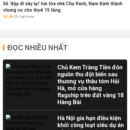
Sẽ 'đập đi xây lại' hai tòa nhà Chợ Xanh, Nam Định thành
chung cư cho thuê 15 tầng
DỰ ÁN
4 giờ trước
ĐỌC NHIỀU NHẤT
Chủ Kem Tràng Tiền đón
nguồn thu đột biến sau
thương vụ thâu tóm Hải
Hà, mở cửa hàng
flagship trên đất vàng 18
Hàng Bài
Hà Nội gia hạn điều kiện
khởi công loạt siêu dự án