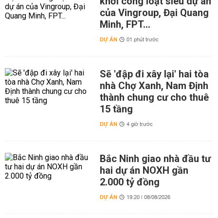
khởi công loạt siêu dự án
của Vingroup, Đại Quang
Minh, FPT...
DỰ ÁN
01 phút trước
Sẽ 'đập đi xây lại' hai tòa
nhà Chợ Xanh, Nam Định
thành chung cư cho thuê
15 tầng
DỰ ÁN
4 giờ trước
Bắc Ninh giao nhà đầu tư
hai dự án NOXH gần
2.000 tỷ đồng
DỰ ÁN
19:20 | 08/08/2026