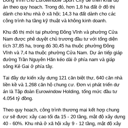
Đông Vĩnh cho Eurowindow Sport City để triển khai dự
án theo quy hoạch. Trong đó, hơn 1,8 ha đất ở đô thị
dành cho khu nhà ở xã hội; 14,3 ha đất dành cho các
công trình hạ tầng kỹ thuật và không kinh doanh.
Khu đô thị mới tại phường Đông Vĩnh và phường Cửa
Nam được phê duyệt chủ trương đầu tư với tổng diện
tích 37,85 ha, trong đó 30,45 ha thuộc phường Đông
Vĩnh và 7,4 ha thuộc phường Cửa Nam. Dự án tiếp giáp
đường Trần Nguyên Hãn kéo dài ở phía nam và giáp
sông Kẻ Gai ở phía tây.
Tại đây dự kiến xây dựng 121 căn biệt thự, 640 căn nhà
liền kề và 1.268 căn hộ chung cư. Đơn vị phát triển dự
án là Tập đoàn Eurowindow Holding, tổng mức đầu tư
4.054 tỷ đồng.
Theo quy hoạch, công trình thương mại kết hợp chung
cư sẽ được xây cao tối đa 15 - 20 tầng, mật độ xây dựng
40 - 60%. Khu nhà ở xã hội xây 9 - 12 tầng, mật độ xây