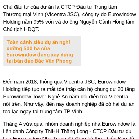
Chủ đầu tư của dự án là CTCP Đầu tư Trung tâm
Thương mại Vinh (Vicentra JSC), công ty do Eurowindow
Holding nắm 95% vốn và do ông Nguyễn Cảnh Hồng làm
Chủ tịch HĐQT.
Toàn cảnh siêu dự án nghỉ
dưỡng 500 ha của
Eurowindow đang xây dựng
tại bán đảo Bắc Vân Phong
Đến năm 2018, thông qua Vicentra JSC, Eurowindow
Holding tiếp tục ra mắt tòa tháp căn hộ chung cư 20 tầng
Eurowindow Tower Nghệ An nằm đối diện tòa Vicentra
nói trên. Như vậy, đến nay doanh nghiệp đã có hai dự án
tọa lạc ngay tại trung tâm TP Vinh.
Tháng 4 vừa qua, nhóm doanh nghiệp nhà Eurowindow là
liên danh Công ty TNHH Thăng Long - CTCP Đầu tư du
lịch Eurowindow Nha Trang đã đăng ký thực hiện Khu đô