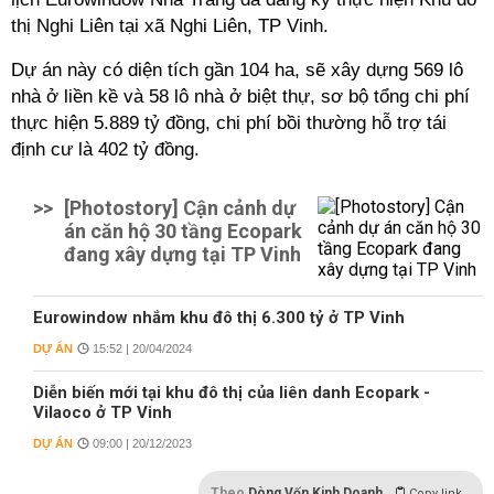
thị Nghi Liên tại xã Nghi Liên, TP Vinh.
Dự án này có diện tích gần 104 ha, sẽ xây dựng 569 lô
nhà ở liền kề và 58 lô nhà ở biệt thự, sơ bộ tổng chi phí
thực hiện 5.889 tỷ đồng, chi phí bồi thường hỗ trợ tái
định cư là 402 tỷ đồng.
>>
[Photostory] Cận cảnh dự
án căn hộ 30 tầng Ecopark
đang xây dựng tại TP Vinh
Eurowindow nhắm khu đô thị 6.300 tỷ ở TP Vinh
DỰ ÁN
15:52 | 20/04/2024
Diễn biến mới tại khu đô thị của liên danh Ecopark -
Vilaoco ở TP Vinh
DỰ ÁN
09:00 | 20/12/2023
Theo
Dòng Vốn Kinh Doanh
Copy link