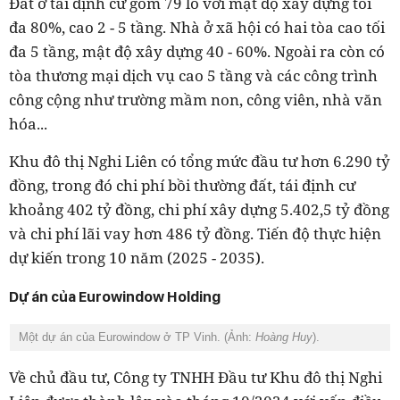
Đất ở tái định cư gồm 79 lô với mật độ xây dựng tối
đa 80%, cao 2 - 5 tầng. Nhà ở xã hội có hai tòa cao tối
đa 5 tầng, mật độ xây dựng 40 - 60%. Ngoài ra còn có
tòa thương mại dịch vụ cao 5 tầng và các công trình
công cộng như trường mầm non, công viên, nhà văn
hóa...
Khu đô thị Nghi Liên có tổng mức đầu tư hơn 6.290 tỷ
đồng, trong đó chi phí bồi thường đất, tái định cư
khoảng 402 tỷ đồng, chi phí xây dựng 5.402,5 tỷ đồng
và chi phí lãi vay hơn 486 tỷ đồng. Tiến độ thực hiện
dự kiến trong 10 năm (2025 - 2035).
Dự án của Eurowindow Holding
Một dự án của Eurowindow ở TP Vinh. (Ảnh:
Hoàng Huy
).
Về chủ đầu tư,
Công ty TNHH Đầu tư Khu đô thị Nghi