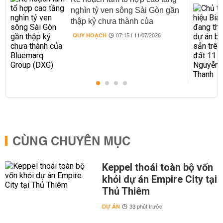
nghìn tỷ ven sông Sài Gòn gần
thập kỷ chưa thành của
Bluemarq Group (DXG)
QUY HOẠCH
07:15 | 11/07/2026
CÙNG CHUYÊN MỤC
Keppel thoái toàn bộ vốn
khỏi dự án Empire City tại
Thủ Thiêm
DỰ ÁN
33 phút trước