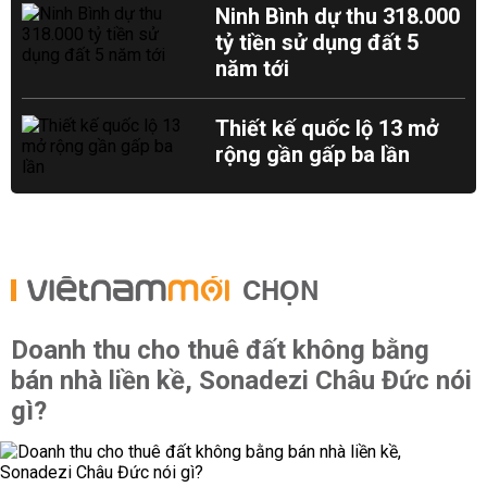
Ninh Bình dự thu 318.000
tỷ tiền sử dụng đất 5
năm tới
Thiết kế quốc lộ 13 mở
rộng gần gấp ba lần
CHỌN
Doanh thu cho thuê đất không bằng
bán nhà liền kề, Sonadezi Châu Đức nói
gì?