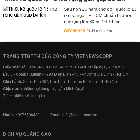
Sau hơn 20 năm chờ đợi, quốc lộ 13
ở cửa ngõ TP HCM chuẩn bị được
mở rộng lên 60 m, 10-14 làn...
QUY HOẠCH
34 phút trước
TRANG TTĐTTH CỦA CÔNG TY VIETNEWSCORP
Giấy phép số 3324/GP-TTĐT do Sở VH&TT TPHCM cấp ngày 20/3/2026
Lầu 5 - Compa Building - 293 Điện Biên Phủ - Phường Gia Định - TP.HCM
Chi nhánh:
Số 5 - Khu 38A Trần Phú - Phường Ba Đình - TP. Hà Nội
Chịu trách nhiệm nội dung:
Nguyễn Minh Quyết
Trách nhiệm về thông tin
Hotline:
0975798489
Email:
info@vietnammoi.vn
DỊCH VỤ QUẢNG CÁO: