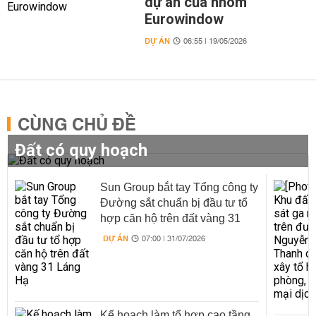
dự án của nhóm
Eurowindow
DỰ ÁN
06:55 | 19/05/2026
CÙNG CHỦ ĐỀ
Đất có quy hoạch
Sun Group bắt tay Tổng công ty
Đường sắt chuẩn bị đầu tư tổ
hợp căn hộ trên đất vàng 31
Láng Hạ
DỰ ÁN
07:00 | 31/07/2026
Kế hoạch làm tổ hợp cao tầng