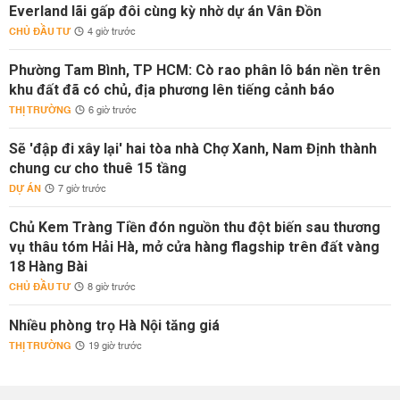
Everland lãi gấp đôi cùng kỳ nhờ dự án Vân Đồn
CHỦ ĐẦU TƯ
4 giờ trước
Phường Tam Bình, TP HCM: Cò rao phân lô bán nền trên
khu đất đã có chủ, địa phương lên tiếng cảnh báo
THỊ TRƯỜNG
6 giờ trước
Sẽ 'đập đi xây lại' hai tòa nhà Chợ Xanh, Nam Định thành
chung cư cho thuê 15 tầng
DỰ ÁN
7 giờ trước
Chủ Kem Tràng Tiền đón nguồn thu đột biến sau thương
vụ thâu tóm Hải Hà, mở cửa hàng flagship trên đất vàng
18 Hàng Bài
CHỦ ĐẦU TƯ
8 giờ trước
Nhiều phòng trọ Hà Nội tăng giá
THỊ TRƯỜNG
19 giờ trước