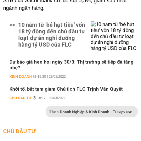
STB của Sacombank có lúc sụt 5,5%, giảm sâu nhất
ngành ngân hàng.
>>
10 năm từ 'bé hạt tiêu' vốn
18 tỷ đồng đến chủ đầu tư
loạt dự án nghỉ dưỡng
hàng tỷ USD của FLC
Dự báo giá heo hơi ngày 30/3: Thị trường sẽ tiếp đà tăng
nhẹ?
KINH DOANH
18:30 | 29/03/2022
Khởi tố, bắt tạm giam Chủ tịch FLC Trịnh Văn Quyết
CHỦ ĐẦU TƯ
18:17 | 29/03/2022
Theo
Doanh Nghiệp & Kinh Doanh
Copy link
CHỦ ĐẦU TƯ