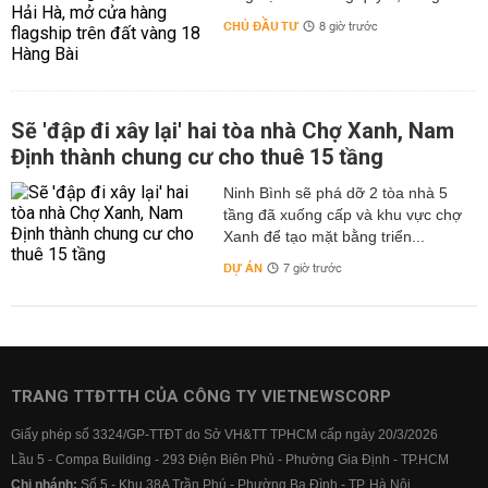
CHỦ ĐẦU TƯ
8 giờ trước
Sẽ 'đập đi xây lại' hai tòa nhà Chợ Xanh, Nam
Định thành chung cư cho thuê 15 tầng
Ninh Bình sẽ phá dỡ 2 tòa nhà 5
tầng đã xuống cấp và khu vực chợ
Xanh để tạo mặt bằng triển...
DỰ ÁN
7 giờ trước
TRANG TTĐTTH CỦA CÔNG TY VIETNEWSCORP
Giấy phép số 3324/GP-TTĐT do Sở VH&TT TPHCM cấp ngày 20/3/2026
Lầu 5 - Compa Building - 293 Điện Biên Phủ - Phường Gia Định - TP.HCM
Chi nhánh:
Số 5 - Khu 38A Trần Phú - Phường Ba Đình - TP. Hà Nội