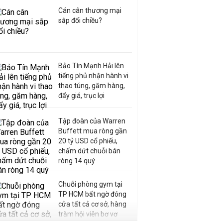
Cán cân thương mại
sắp đổi chiều?
Bảo Tín Mạnh Hải lên
tiếng phủ nhận hành vi
thao túng, găm hàng,
đẩy giá, trục lợi
Tập đoàn của Warren
Buffett mua ròng gần
20 tỷ USD cổ phiếu,
chấm dứt chuỗi bán
ròng 14 quý
Chuỗi phòng gym tại
TP HCM bất ngờ đóng
cửa tất cả cơ sở, hàng
trăm hội viên bơ vơ