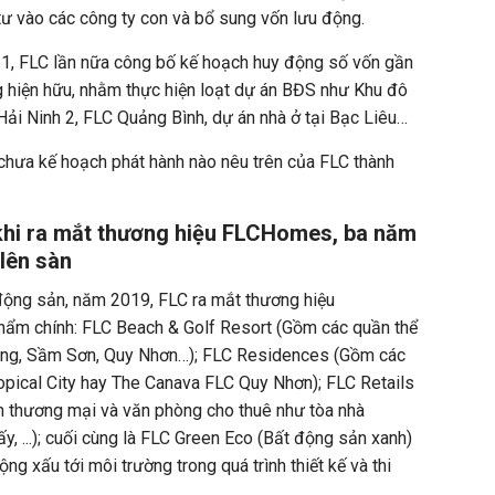
tư vào các công ty con và bổ sung vốn lưu động.
, FLC lần nữa công bố kế hoạch huy động số vốn gần
g hiện hữu, nhằm thực hiện loạt dự án BĐS như Khu đô
Hải Ninh 2, FLC Quảng Bình, dự án nhà ở tại Bạc Liêu…
 chưa kế hoạch phát hành nào nêu trên của FLC thành
 khi ra mắt thương hiệu FLCHomes, ba năm
lên sàn
 động sản, năm 2019, FLC ra mắt thương hiệu
ẩm chính: FLC Beach & Golf Resort (Gồm các quần thể
Long, Sầm Sơn, Quy Nhơn…); FLC Residences (Gồm các
opical City hay The Canava FLC Quy Nhơn); FLC Retails
m thương mại và văn phòng cho thuê như tòa nhà
 ...); cuối cùng là FLC Green Eco (Bất động sản xanh)
ng xấu tới môi trường trong quá trình thiết kế và thi