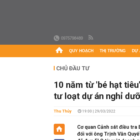
0975798489
QUY HOẠCH
THỊ TRƯỜNG
DỰ 
CHỦ ĐẦU TƯ
10 năm từ 'bé hạt tiê
tư loạt dự án nghỉ dư
Thu Thủy
19:00 | 29/03/2022
Cơ quan Cảnh sát điều tra 
đối với ông Trịnh Văn Quy