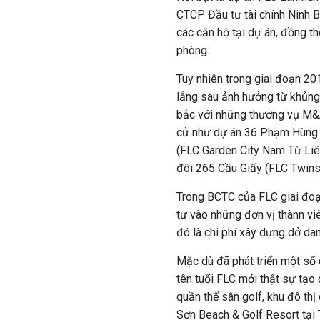
CTCP Đầu tư tài chính Ninh B
các căn hộ tại dự án, đồng th
phòng.
Tuy nhiên trong giai đoạn 20
lắng sau ảnh hưởng từ khủng h
bắc với những thương vụ M&A
cử như dự án 36 Phạm Hùng 
(FLC Garden City Nam Từ Liê
đôi 265 Cầu Giấy (FLC Twins
Trong BCTC của FLC giai đo
tư vào những đơn vị thànn viê
đó là chi phí xây dựng dở dan
Mặc dù đã phát triển một số 
tên tuổi FLC mới thật sự tạo
quần thể sân golf, khu đô thị
Sơn Beach & Golf Resort tại