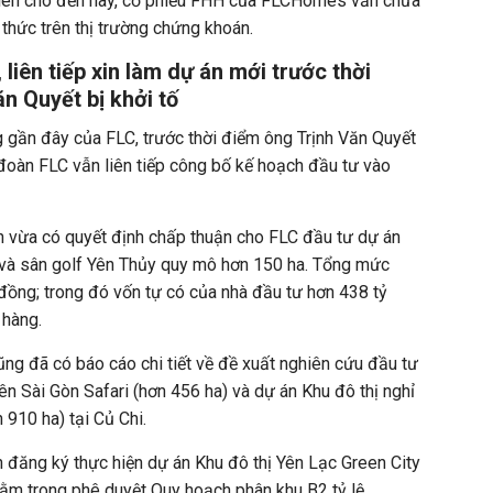
iên cho đến nay, cổ phiếu FHH của FLCHomes vẫn chưa
 thức trên thị trường chứng khoán.
, liên tiếp xin làm dự án mới trước thời
n Quyết bị khởi tố
ng gần đây của FLC, trước thời điểm ông Trịnh Văn Quyết
 đoàn FLC vẫn liên tiếp công bố kế hoạch đầu tư vào
h vừa có quyết định chấp thuận cho FLC đầu tư dự án
g và sân golf Yên Thủy quy mô hơn 150 ha. Tổng mức
 đồng; trong đó vốn tự có của nhà đầu tư hơn 438 tỷ
 hàng.
ũng đã có báo cáo chi tiết về đề xuất nghiên cứu đầu tư
n Sài Gòn Safari (hơn 456 ha) và dự án Khu đô thị nghỉ
910 ha) tại Củ Chi.
 đăng ký thực hiện dự án Khu đô thị Yên Lạc Green City
 nằm trong phê duyệt Quy hoạch phân khu B2 tỷ lệ