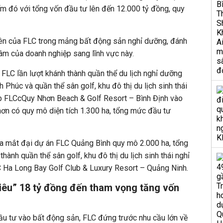
ểm đó với tổng vốn đầu tư lên đến 12.000 tỷ đồng, quy
ên của FLC trong mảng bất động sản nghỉ dưỡng, đánh
âm của doanh nghiệp sang lĩnh vực này.
 FLC lần lượt khánh thành quần thể du lịch nghỉ dưỡng
h Phúc và quần thể sân golf, khu đô thị du lịch sinh thái
cấp FLCcQuy Nhơn Beach & Golf Resort – Bình Định vào
n có quy mô diện tích 1.300 ha, tổng mức đầu tư
ra mắt đại dự án FLC Quảng Bình quy mô 2.000 ha, tổng
hành quần thể sân golf, khu đô thị du lịch sinh thái nghỉ
C Ha Long Bay Golf Club & Luxury Resort – Quảng Ninh.
 tiêu” 18 tỷ đồng đến tham vọng tăng vốn
ầu tư vào bất động sản, FLC đứng trước nhu cầu lớn về