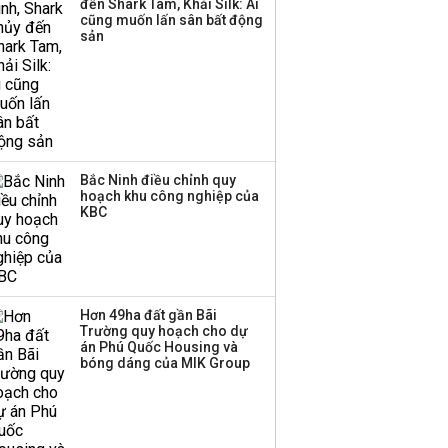
đến Shark Tam, Khải Silk: Ai
thương mại hàng đầu?
cũng muốn lấn sân bất động
sản
Bắc Ninh điều chỉnh quy
hoạch khu công nghiệp của
KBC
Hơn 49ha đất gần Bãi
Trường quy hoạch cho dự
án Phú Quốc Housing và
bóng dáng của MIK Group