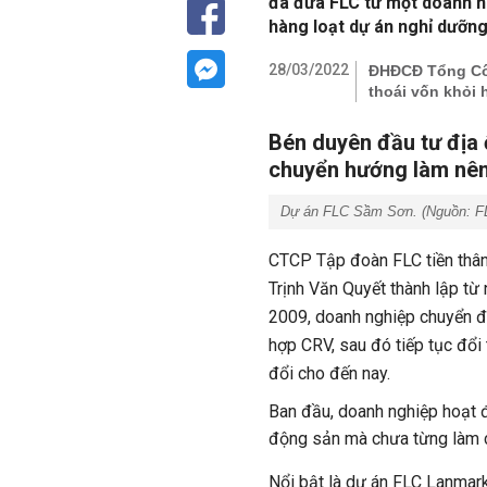
đã đưa FLC từ một doanh n
hàng loạt dự án nghỉ dưỡn
28/03/2022
ĐHĐCĐ Tổng Côn
thoái vốn khỏi 
Bén duyên đầu tư địa 
chuyển hướng làm nên 
Dự án FLC Sầm Sơn. (Nguồn: F
C
TCP Tập đoàn FLC tiền thâ
Trịnh Văn Quyết thành lập t
2009, doanh nghiệp chuyển đ
hợp CRV, sau đó tiếp tục đổ
đổi cho đến nay.
Ban đầu, doanh nghiệp hoạt đ
động sản mà chưa từng làm c
Nổi bật là dự án FLC Lanmar