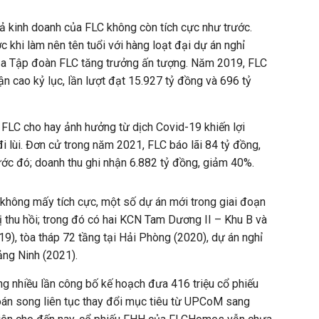
uả kinh doanh của FLC không còn tích cực như trước.
c khi làm nên tên tuổi với hàng loạt đại dự án nghỉ
ủa Tập đoàn FLC tăng trưởng ấn tượng. Năm 2019, FLC
ận cao kỷ lục, lần lượt đạt 15.927 tỷ đồng và 696 tỷ
, FLC cho hay ảnh hưởng từ dịch Covid-19 khiến lợi
i lùi. Đơn cử trong năm 2021, FLC báo lãi 84 tỷ đồng,
ớc đó; doanh thu ghi nhận 6.882 tỷ đồng, giảm 40%.
không mấy tích cực, một số dự án mới trong giai đoạn
 thu hồi; trong đó có hai KCN Tam Dương II – Khu B và
9), tòa tháp 72 tầng tại Hải Phòng (2020), dự án nghỉ
ảng Ninh (2021).
g nhiều lần công bố kế hoạch đưa 416 triệu cổ phiếu
oán song liên tục thay đổi mục tiêu từ UPCoM sang