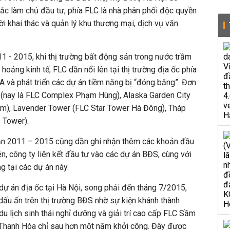
ắc làm chủ đầu tư, phía FLC là nhà phân phối độc quyền
ời khai thác và quản lý khu thương mại, dịch vụ văn
11 - 2015, khi thị trường bất động sản trong nước trầm
oảng kinh tế, FLC dần nổi lên tại thị trường địa ốc phía
 và phát triển các dự án tiềm năng bị “đóng băng”. Đơn
(nay là FLC Complex Phạm Hùng), Alaska Garden City
m), Lavender Tower (FLC Star Tower Hà Đông), Tháp
 Tower).
ạn 2011 – 2015 cũng dần ghi nhận thêm các khoản đầu
n, công ty liên kết đầu tư vào các dự án BĐS, cùng với
g tại các dự án này.
dự án địa ốc tại Hà Nội, song phải đến tháng 7/2015,
 dấu ấn trên thị trường BĐS nhờ sự kiện khánh thành
 du lịch sinh thái nghỉ dưỡng và giải trí cao cấp FLC Sầm
 Thanh Hóa chỉ sau hơn một năm khởi công. Đây được