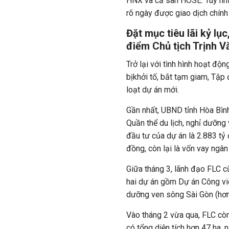
HNX và cả sàn HOSE. Tuy nh
rõ ngày được giao dịch chính
Đặt mục tiêu lãi kỷ lục
điểm Chủ tịch Trịnh Vă
Trở lại với tình hình hoạt độ
bịkhởi tố, bắt tạm giam, Tập
loạt dự án mới.
Gần nhất, UBND tỉnh Hòa Bìn
Quần thể du lịch, nghỉ dưỡn
đầu tư của dự án là 2.883 tỷ
đồng, còn lại là vốn vay ngân
Giữa tháng 3, lãnh đạo FLC c
hai dự án gồm Dự án Công viê
dưỡng ven sông Sài Gòn (hơn 
Vào tháng 2 vừa qua, FLC còn
có tổng diện tích hơn 47 ha,