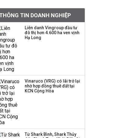
Chân dung ông chủ kín
THÔNG TIN DOANH NGHIỆP
tiếng đứng sau tiệm
vàng Mi Hồng: Từ phụ
Liên danh Vingroup đầu tư
xe, sửa đồ điện tử cũ
đô thị hơn 4.600 ha ven vịnh
đến gây dựng thương
Hạ Long
hiệu hơn 35 năm tuổi
SSI Research chỉ ra hai
yếu tố quyết định động
lực tăng trưởng nửa
cuối năm
Vinaruco (VRG) có lãi trở lại
nhờ hợp đồng thuê đất tại
PNJ công bố thông tin
KCN Cộng Hòa
bất thường liên quan
đến vấn đề nộp thuế
Ông Trump sắp có
quyền tùy ý áp thuế
Từ Shark Bình, Shark Thủy
100% lên những đối tác