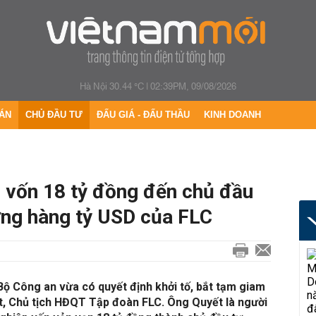
Hà Nội 30.44 °C
|
02:39PM, 09/08/2026
ÁN
CHỦ ĐẦU TƯ
ĐẤU GIÁ - ĐẤU THẦU
KINH DOANH
u' vốn 18 tỷ đồng đến chủ đầu
ỡng hàng tỷ USD của FLC
Bộ Công an vừa có quyết định khởi tố, bắt tạm giam
ết, Chủ tịch HĐQT Tập đoàn FLC. Ông Quyết là người