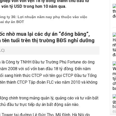
ghiệp vốn vỏn vẹn 18 tỷ đồng thành chủ đầu tư
g vốn tỷ USD trong hơn 10 năm qua.
g ty 36: Lợi nhuận năm nay phụ thuộc vào việc
hai dự án BOT
ốc nhờ mua lại các dự án “đóng băng”,
tên tuổi trên thị trường BĐS nghỉ dưỡng
LC).
n là Công ty TNHH Đầu tư Trường Phú Fortune do ông
ừ năm 2008 với số vốn ban đầu 18 tỷ đồng. Đến năm
ổi sang hình thức CTCP với tên gọi CTCP Đầu tư Tổng
i tên thành CTCP Tập đoàn FLC vào năm 2010 và không
ộng chính trong mảng quản lý, quảng cáo và tư vấn bất
hủ đầu tư trực tiếp dự án bất động sản nào.
k Tower tại đường Lê Đức Thọ, Mỹ Đình, Hà Nội do