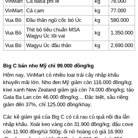
VinMart
Cá basa phi lê
kg
76.000
VinMart
Cá cam
kg
77.000
Vua Bò
Đầu thăn ngũ cốc bò Úc
kg
580.000
Thịt bò tiêu chuẩn MSA
Vua Bò
kg
1.350.000
Wagyu Úc lõi vai
Vua Bò
Wagyu Úc đầu thăn
kg
2.690.000
Big C bán nho Mỹ chỉ 99.000 đồng/kg
Hôm nay, VinMart có nhiều loại trái cây nhập khẩu
khuyến mãi lớn. Nho đen Mỹ giảm còn 116.000 đồng/kg;
kiwi xanh New Zealand giảm giá còn 74.000 đồng/kg; táo
Gala Ba Lan còn 46.000 đồng/kg… Đặc biệt, sầu riêng
giảm đến 37%, chỉ 125.000 đồng/khay.
Các kệ giảm giá của Big C có cả rau củ quả nội địa lẫn
nhập khẩu. Xoài keo vàng còn 31.900 đồng/kg; đậu cove
còn 11.900 đồng/túi 500g; ổi nữ hoàng có giá 16.900