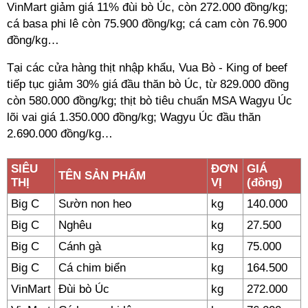
VinMart giảm giá 11% đùi bò Úc, còn 272.000 đồng/kg;
cá basa phi lê còn 75.900 đồng/kg; cá cam còn 76.900
đồng/kg…
Tại các cửa hàng thịt nhập khẩu, Vua Bò - King of beef
tiếp tục giảm 30% giá đầu thăn bò Úc, từ 829.000 đồng
còn 580.000 đồng/kg; thịt bò tiêu chuẩn MSA Wagyu Úc
lõi vai giá 1.350.000 đồng/kg; Wagyu Úc đầu thăn
2.690.000 đồng/kg…
SIÊU
ĐƠN
GIÁ
TÊN SẢN PHẨM
THỊ
VỊ
(đồng)
Big C
Sườn non heo
kg
140.000
Big C
Nghêu
kg
27.500
Big C
Cánh gà
kg
75.000
Big C
Cá chim biển
kg
164.500
VinMart
Đùi bò Úc
kg
272.000