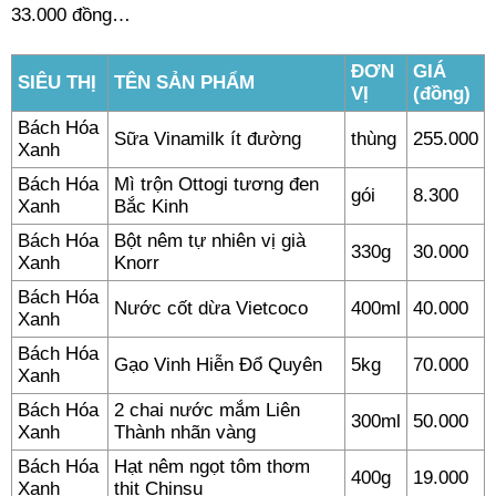
33.000 đồng…
ĐƠN
GIÁ
SIÊU THỊ
TÊN SẢN PHẨM
VỊ
(đồng)
Bách Hóa
Sữa Vinamilk ít đường
thùng
255.000
Xanh
Bách Hóa
Mì trộn Ottogi tương đen
gói
8.300
Xanh
Bắc Kinh
Bách Hóa
Bột nêm tự nhiên vị già
330g
30.000
Xanh
Knorr
Bách Hóa
Nước cốt dừa Vietcoco
400ml
40.000
Xanh
Bách Hóa
Gạo Vinh Hiễn Đổ Quyên
5kg
70.000
Xanh
Bách Hóa
2 chai nước mắm Liên
300ml
50.000
Xanh
Thành nhãn vàng
Bách Hóa
Hạt nêm ngọt tôm thơm
400g
19.000
Xanh
thịt Chinsu