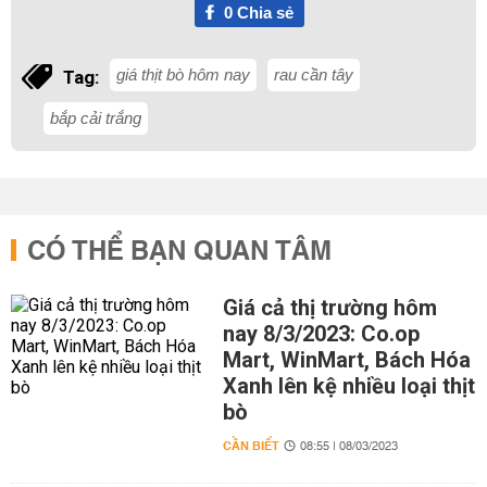
0
Chia sẻ
giá thịt bò hôm nay
rau cần tây
Tag:
bắp cải trắng
CÓ THỂ BẠN QUAN TÂM
Giá cả thị trường hôm
nay 8/3/2023: Co.op
Mart, WinMart, Bách Hóa
Xanh lên kệ nhiều loại thịt
bò
CẦN BIẾT
08:55 | 08/03/2023