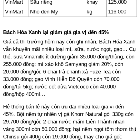
VinMart
Sầu riêng
khay
125.000
VinMart
Nho đen Mỹ
kg
116.000
Bách Hóa Xanh lại giảm giá gia vị đến 45%
Giá cả thị trường hôm nay còn ghi nhận, Bách Hóa Xanh
vẫn khuyến mãi nhiều loại mì, sữa, nước ngọt, gạo… Cụ
thể, sữa Vinamilk ít đường giảm 35.000 đồng/thùng, còn
255.000 đồng; mì xào khô Samyang giảm 20%, còn
20.000 đồng/gói; 6 chai trà chanh xả Fuze Tea còn
33.000 đồng; gạo Vinh Hiễn Đổ Quyên còn 70.000
đồng/túi 5kg; nước cốt dừa Vietcoco còn 40.000
đồng/hộp 400ml…
Hệ thống bán lẻ này còn ưu đãi nhiều loại gia vị đến
45%. Bột nêm tự nhiên vị gà Knorr Natural gói 330g còn
29.700 đồng/gói; 2 chai nước mắm Liên Thành nhãn
vàng 300ml còn 50.000 đồng; hạt nêm ngọt tôm thơm thịt
Chinsu gói 400g còn 19.000 đồng, thay cho giá gốc