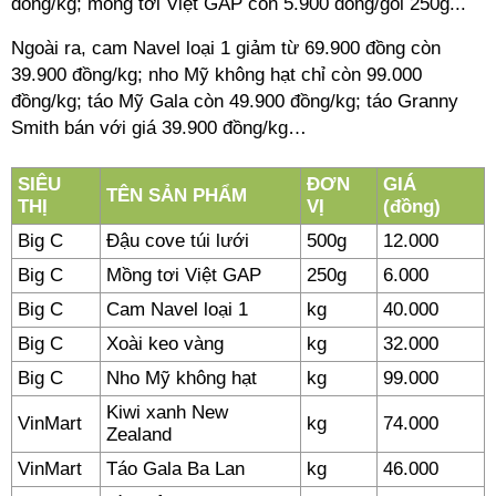
đồng/kg; mồng tơi Việt GAP còn 5.900 đồng/gói 250g...
Ngoài ra, cam Navel loại 1 giảm từ 69.900 đồng còn
39.900 đồng/kg; nho Mỹ không hạt chỉ còn 99.000
đồng/kg; táo Mỹ Gala còn 49.900 đồng/kg; táo Granny
Smith bán với giá 39.900 đồng/kg…
SIÊU
ĐƠN
GIÁ
TÊN SẢN PHẨM
THỊ
VỊ
(đồng)
Big C
Đậu cove túi lưới
500g
12.000
Big C
Mồng tơi Việt GAP
250g
6.000
Big C
Cam Navel loại 1
kg
40.000
Big C
Xoài keo vàng
kg
32.000
Big C
Nho Mỹ không hạt
kg
99.000
Kiwi xanh New
VinMart
kg
74.000
Zealand
VinMart
Táo Gala Ba Lan
kg
46.000