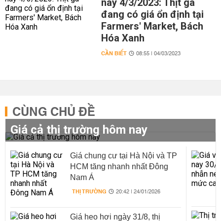
nay 4/3/2023: Thịt gà
đang có giá ổn định tại
Farmers' Market, Bách
Hóa Xanh
CẦN BIẾT
08:55 | 04/03/2023
CÙNG CHỦ ĐỀ
Giá cả thị trường hôm nay
Giá chung cư tại Hà Nội và TP
HCM tăng nhanh nhất Đông
Nam Á
THỊ TRƯỜNG
20:42 | 24/01/2026
Giá heo hơi ngày 31/8, thị