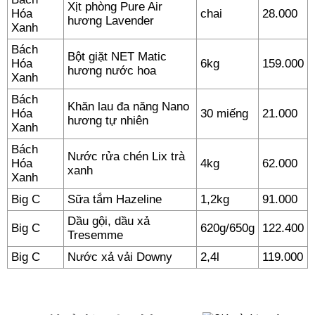
Xịt phòng Pure Air
Hóa
chai
28.000
hương Lavender
Xanh
Bách
Bột giặt NET Matic
Hóa
6kg
159.000
hương nước hoa
Xanh
Bách
Khăn lau đa năng Nano
Hóa
30 miếng
21.000
hương tự nhiên
Xanh
Bách
Nước rửa chén Lix trà
Hóa
4kg
62.000
xanh
Xanh
Big C
Sữa tắm Hazeline
1,2kg
91.000
Dầu gội, dầu xả
Big C
620g/650g
122.400
Tresemme
Big C
Nước xả vải Downy
2,4l
119.000