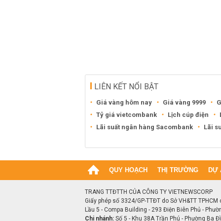
LIÊN KẾT NỔI BẬT
Giá vàng hôm nay
Giá vàng 9999
G
Tỷ giá vietcombank
Lịch cúp điện
Lãi suất ngân hàng Sacombank
Lãi s
QUY HOẠCH
THỊ TRƯỜNG
DỰ 
TRANG TTĐTTH CỦA CÔNG TY VIETNEWSCORP
Giấy phép số 3324/GP-TTĐT do Sở VH&TT TPHCM 
Lầu 5 - Compa Building - 293 Điện Biên Phủ - Phườ
Chi nhánh:
Số 5 - Khu 38A Trần Phú - Phường Ba Đìn