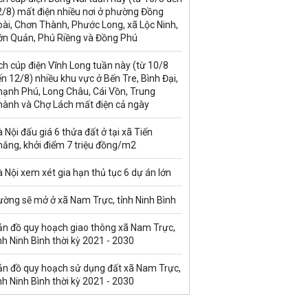
2/8) mất điện nhiều nơi ở phường Đồng
ài, Chơn Thành, Phước Long, xã Lộc Ninh,
ớn Quản, Phú Riềng và Đồng Phú
ch cúp điện Vĩnh Long tuần này (từ 10/8
n 12/8) nhiều khu vực ở Bến Tre, Bình Đại,
hạnh Phú, Long Châu, Cái Vồn, Trung
hành và Chợ Lách mất điện cả ngày
 Nội đấu giá 6 thửa đất ở tại xã Tiến
hắng, khởi điểm 7 triệu đồng/m2
 Nội xem xét gia hạn thủ tục 6 dự án lớn
ường sẽ mở ở xã Nam Trực, tỉnh Ninh Bình
ản đồ quy hoạch giao thông xã Nam Trực,
nh Ninh Bình thời kỳ 2021 - 2030
ản đồ quy hoạch sử dụng đất xã Nam Trực,
nh Ninh Bình thời kỳ 2021 - 2030