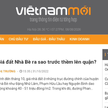
Hà Nội 28.36 °C
|
07:27PM, 08/08/2026
ÁN
CHỦ ĐẦU TƯ
ĐẤU GIÁ - ĐẤU THẦU
KINH DOANH
iá đất Nhà Bè ra sao trước thềm lên quận?
H
O
HỊ TRƯỜNG
15:35 | 31/10/2022
ính đến tháng 10, giá nhà đất ở những trục đường chính của huyện
C
hà Bè như Đặng Nhữ Lâm, Phạm Hữu Lầu hay Nguyễn Bình dao
Cầ
ộng khoảng 40 - 51 triệu đồng/m2. Trong khi đó, đường Phan...
B
g
Lị