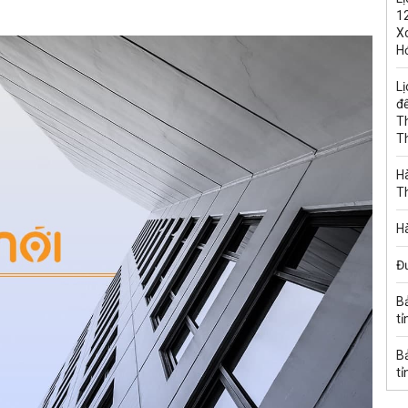
1
Xo
H
Lị
đế
T
T
Hà
T
Hà
Đ
B
tỉ
B
tỉ