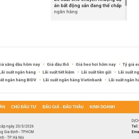
án bất động sản đang thế chấp
ngân hàng
Khánh Hòa đề xuất làm khu đô
thị hỗn hợp hơn 49.000 tỷ đồng
iá xăng dầu hôm nay
Giá dầu thô
Giá heo hơi hôm nay
Tỷ giá e
Lãi suất ngân hàng
Lãi suất tiết kiệm
Lãi suất tiền gửi
Lãi suất n
uất ngân hàng BIDV
Lãi suất ngân hàng Vietinbank
Lãi suất ngân 
ÁN
CHỦ ĐẦU TƯ
ĐẤU GIÁ - ĐẤU THẦU
KINH DOANH
DỊC
cấp ngày 20/3/2026
Tel:
ng Gia Định - TP.HCM
Emai
h - TP. Hà Nội