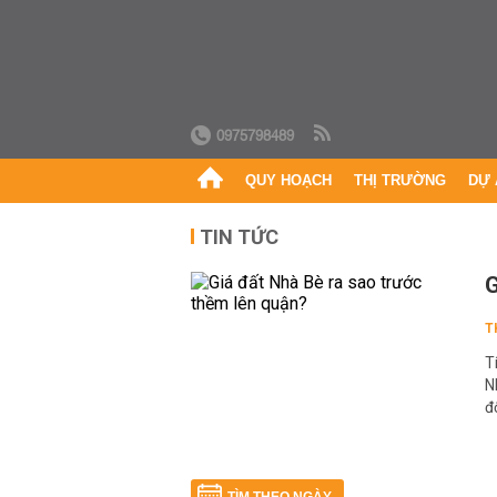
0975798489
QUY HOẠCH
THỊ TRƯỜNG
DỰ 
TIN TỨC
G
T
T
N
đ