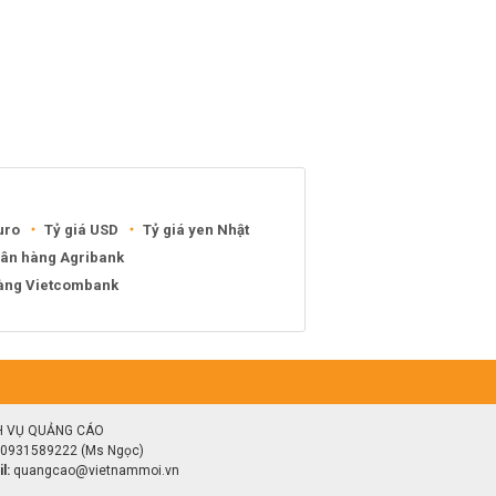
uro
Tỷ giá USD
Tỷ giá yen Nhật
gân hàng Agribank
hàng Vietcombank
H VỤ QUẢNG CÁO
0931589222 (Ms Ngọc)
l:
quangcao@vietnammoi.vn