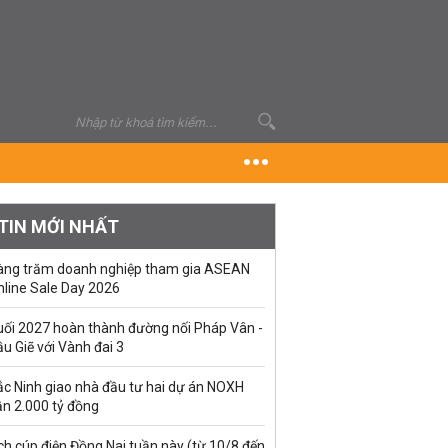
TIN MỚI NHẤT
àng trăm doanh nghiệp tham gia ASEAN
nline Sale Day 2026
uối 2027 hoàn thành đường nối Pháp Vân -
u Giẽ với Vành đai 3
ắc Ninh giao nhà đầu tư hai dự án NOXH
ần 2.000 tỷ đồng
ch cúp điện Đồng Nai tuần này (từ 10/8 đến