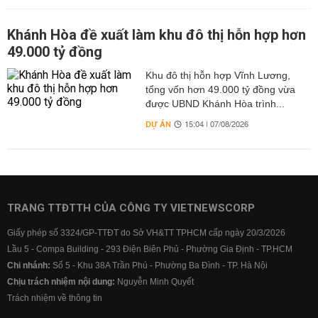
Khánh Hòa đề xuất làm khu đô thị hỗn hợp hơn
49.000 tỷ đồng
Khu đô thị hỗn hợp Vĩnh Lương,
tổng vốn hơn 49.000 tỷ đồng vừa
được UBND Khánh Hòa trình...
DỰ ÁN
15:04 | 07/08/2026
TRANG TTĐTTH CỦA CÔNG TY VIETNEWSCORP
Giấy phép số 3324/GP-TTĐT do Sở VH&TT TPHCM cấp ngày 20/3/2026
Lầu 5 - Compa Building - 293 Điện Biên Phủ - Phường Gia Định - TP.HCM
Chi nhánh:
Số 5 - Khu 38A Trần Phú - Phường Ba Đình - TP. Hà Nội
Chịu trách nhiệm nội dung:
Nguyễn Minh Quyết
Trách nhiệm về thông tin