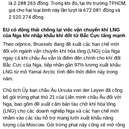
là 2.288.265 đồng. Trong khi đó, tại thị trường TP.HCM,
giá cho hai loại bình này lần lượt là 672.081 đồng và
2.520.274 đồng.
EU có động thái chống lại việc vận chuyển khí LNG
của Nga khi nhập khẩu khí đốt từ Bắc Cực tăng mạnh
Theo
oilprice
,
Brussels đang đề xuất các hạn chế mới
đối với ngành vận chuyển khí hóa lỏng (LNG) của Nga
ngay cả khi châu Âu vẫn là điểm đến chính cho khí đốt
Bắc Cực của Nga, tiếp nhận gần 97% lượng xuất khẩu
LNG từ mỏ Yamal Arctic tính đến thời điểm này trong
năm.
Chủ tịch Ủy ban châu Âu Ursula von der Leyen đã công
bố gói trừng phạt thứ 21 của Liên minh châu Âu đối với
Nga, bao gồm đề xuất
cấm bán tàu chở khí hóa lỏng
(LNG)
cho các doanh nghiệp Nga và các hạn chế mới
nhắm vào các tàu hỗ trợ mạng lưới xuất khẩu năng
lượng của Moscow. Gói trừng phạt này cũng sẽ mở rộng