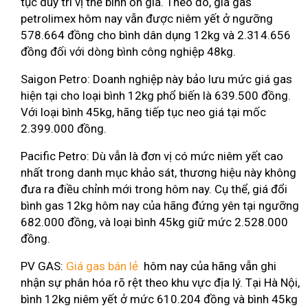
tục duy trì vị thế bình ổn giá. Theo đó, giá gas
petrolimex hôm nay vẫn được niêm yết ở ngưỡng
578.664 đồng cho bình dân dụng 12kg và 2.314.656
đồng đối với dòng bình công nghiệp 48kg.
Saigon Petro: Doanh nghiệp này bảo lưu mức giá gas
hiện tại cho loại bình 12kg phổ biến là 639.500 đồng.
Với loại bình 45kg, hãng tiếp tục neo giá tại mốc
2.399.000 đồng.
Pacific Petro: Dù vẫn là đơn vị có mức niêm yết cao
nhất trong danh mục khảo sát, thương hiệu này không
đưa ra điều chỉnh mới trong hôm nay. Cụ thể, giá đổi
bình gas 12kg hôm nay của hãng đứng yên tại ngưỡng
682.000 đồng, và loại bình 45kg giữ mức 2.528.000
đồng.
PV GAS:
Giá gas bán lẻ
hôm nay của hãng vẫn ghi
nhận sự phân hóa rõ rệt theo khu vực địa lý. Tại Hà Nội,
bình 12kg niêm yết ở mức 610.204 đồng và bình 45kg