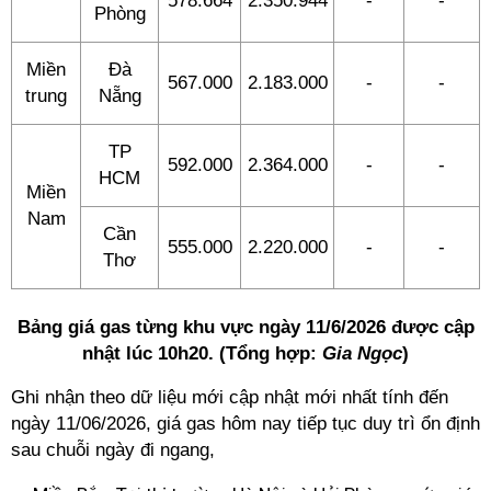
578.664
2.350.944
-
-
Phòng
Miền
Đà
567.000
2.183.000
-
-
trung
Nẵng
TP
592.000
2.364.000
-
-
HCM
Miền
Nam
Cần
555.000
2.220.000
-
-
Thơ
Bảng giá gas từng khu vực ngày 11/6/2026 được cập
nhật lúc 10h20. (Tổng hợp:
Gia Ngọc
)
Ghi nhận theo dữ liệu mới cập nhật mới nhất tính đến
ngày 11/06/2026, giá gas hôm nay tiếp tục duy trì ổn định
sau chuỗi ngày đi ngang,