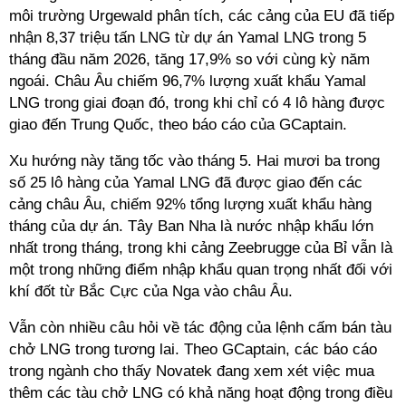
môi trường Urgewald phân tích, các cảng của EU đã tiếp
nhận 8,37 triệu tấn LNG từ dự án Yamal LNG trong 5
tháng đầu năm 2026, tăng 17,9% so với cùng kỳ năm
ngoái. Châu Âu chiếm 96,7% lượng xuất khẩu Yamal
LNG trong giai đoạn đó, trong khi chỉ có 4 lô hàng được
giao đến Trung Quốc, theo báo cáo của GCaptain.
Xu hướng này
tăng tốc vào tháng 5.
Hai mươi ba trong
số 25 lô hàng của Yamal LNG đã được giao đến các
cảng châu Âu, chiếm 92% tổng lượng xuất khẩu hàng
tháng của dự án. Tây Ban Nha là nước nhập khẩu lớn
nhất trong tháng, trong khi cảng Zeebrugge của Bỉ vẫn là
một trong những điểm nhập khẩu quan trọng nhất đối với
khí đốt từ Bắc Cực của Nga vào châu Âu.
Vẫn còn nhiều câu hỏi về tác động của lệnh cấm bán tàu
chở LNG trong tương lai. Theo GCaptain, các báo cáo
trong ngành cho thấy Novatek đang xem xét việc mua
thêm các tàu chở LNG có khả năng hoạt động trong điều