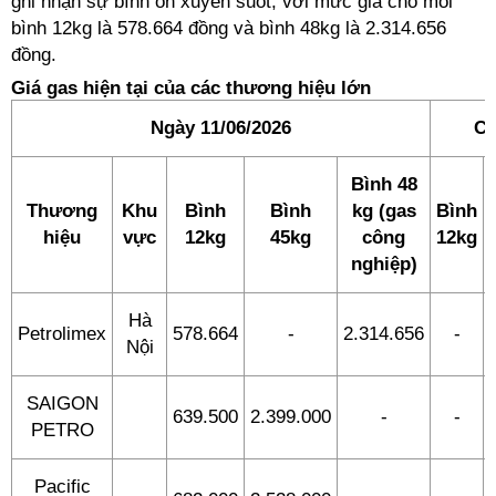
ghi nhận sự bình ổn xuyên suốt, với mức giá cho mỗi
bình 12kg là 578.664 đồng và bình 48kg là 2.314.656
đồng.
Giá gas hiện tại của các thương hiệu lớn
Ngày 11/06/2026
Ch
Bình 48
Thương
Khu
Bình
Bình
kg (gas
Bình
hiệu
vực
12kg
45kg
công
12kg
nghiệp)
Hà
Petrolimex
578.664
-
2.314.656
-
Nội
SAIGON
639.500
2.399.000
-
-
PETRO
Pacific