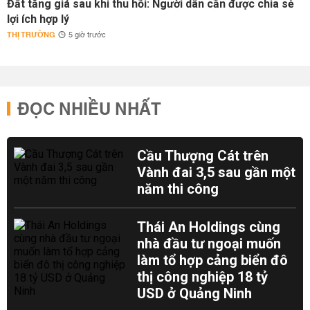
Đất tăng giá sau khi thu hồi: Người dân cần được chia sẻ
lợi ích hợp lý
THỊ TRƯỜNG
5 giờ trước
ĐỌC NHIỀU NHẤT
Cầu Thượng Cát trên
Vành đai 3,5 sau gần một
năm thi công
Thái An Holdings cùng
nhà đầu tư ngoại muốn
làm tổ hợp cảng biển đô
thị công nghiệp 18 tỷ
USD ở Quảng Ninh