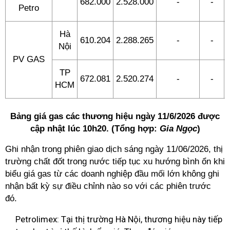
682.000
2.528.000
-
-
Petro
Hà
610.204
2.288.265
-
-
Nội
PV GAS
TP
672.081
2.520.274
-
-
HCM
Bảng giá gas các thương hiệu ngày 11/6/2026 được
cập nhật lúc 10h20. (Tổng hợp:
Gia Ngọc
)
Ghi nhận trong phiên giao dịch sáng ngày 11/06/2026, thị
trường chất đốt trong nước tiếp tục xu hướng bình ổn khi
biểu giá gas từ các doanh nghiệp đầu mối lớn không ghi
nhận bất kỳ sự điều chỉnh nào so với các phiên trước
đó.
Petrolimex: Tại thị trường Hà Nội, thương hiệu này tiếp