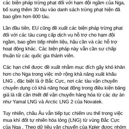
các biện pháp trừng phạt đối với hạm đội ngầm của Nga,
bổ sung thêm 30 tàu vào danh sách trừng phạt hiện đã
bao gồm hơn 600 tàu.
Lần đầu tiên, EU cũng đề xuất các biện pháp trừng phạt
đối với các tàu cung cấp dịch vụ hỗ trợ cho hạm đội
ngầm, bao gồm tiếp nhiên liệu, hậu cần và các hỗ trợ
hoạt động khác. Các biện pháp này vẫn cần sự chấp
thuận từ các quốc gia thành viên.
Các hạn chế được đề xuất nhằm mục đích gây khó khăn
hơn cho Nga trong việc
mở rộng khả năng xuất khẩu
LNG
, đặc biệt là ở Bắc Cực, nơi các tàu vận chuyển
chuyên dụng có khả năng hoạt động trong điều kiện băng
giá là rất cần thiết để vận chuyển hàng hóa từ các dự án
như Yamal LNG và Arctic LNG 2 của Novatek.
Tuy nhiên, châu Âu vẫn tiếp tục
chiếm ưu thế trong việc
mua khí đốt tự nhiên hóa lỏng (LNG) từ vùng Bắc Cực
của Nga
. Theo dữ liệu vận chuyển của Kpler được nhóm