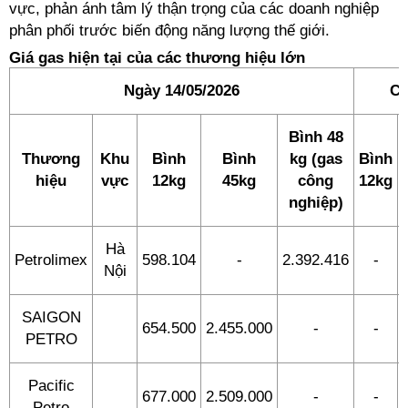
vực, phản ánh tâm lý thận trọng của các doanh nghiệp
phân phối trước biến động năng lượng thế giới.
Giá gas hiện tại của các thương hiệu lớn
Ngày 14/05/2026
Ch
Bình 48
Thương
Khu
Bình
Bình
kg (gas
Bình
hiệu
vực
12kg
45kg
công
12kg
nghiệp)
Hà
Petrolimex
598.104
-
2.392.416
-
Nội
SAIGON
654.500
2.455.000
-
-
PETRO
Pacific
677.000
2.509.000
-
-
Petro