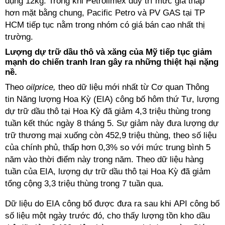
dụng 12kg. Trong khi Petrolimex duy trì mức giá thấp
hơn mặt bằng chung, Pacific Petro và PV GAS tại TP
HCM tiếp tục nằm trong nhóm có giá bán cao nhất thị
trường.
Lượng dự trữ dầu thô và xăng của Mỹ tiếp tục giảm
mạnh do chiến tranh Iran gây ra những thiệt hại nặng
nề.
Theo
oilprice,
theo dữ liệu mới nhất từ ​​Cơ quan Thông
tin Năng lượng Hoa Kỳ (EIA) công bố hôm thứ Tư, lượng
dự trữ dầu thô tại Hoa Kỳ đã giảm 4,3 triệu thùng trong
tuần kết thúc ngày 8 tháng 5. Sự giảm này đưa lượng dự
trữ thương mại xuống còn 452,9 triệu thùng, theo số liệu
của chính phủ, thấp hơn 0,3% so với mức trung bình 5
năm vào thời điểm này trong năm. Theo dữ liệu hàng
tuần của EIA, lượng dự trữ dầu thô tại Hoa Kỳ đã giảm
tổng cộng 3,3 triệu thùng trong 7 tuần qua.
Dữ liệu do EIA công bố được đưa ra sau khi API công bố
số liệu một ngày trước đó, cho thấy lượng tồn kho dầu