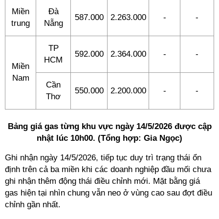
Miền
Đà
587.000
2.263.000
-
-
trung
Nẵng
TP
592.000
2.364.000
-
-
HCM
Miền
Nam
Cần
550.000
2.200.000
-
-
Thơ
Bảng giá gas từng khu vực ngày 14/5/2026 được cập
nhật lúc 10h00. (Tổng hợp: Gia Ngọc)
Ghi nhận ngày 14/5/2026, tiếp tục duy trì trạng thái ổn
định trên cả ba miền khi các doanh nghiệp đầu mối chưa
ghi nhận thêm động thái điều chỉnh mới. Mặt bằng giá
gas hiện tại nhìn chung vẫn neo ở vùng cao sau đợt điều
chỉnh gần nhất.