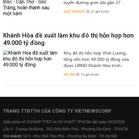
tuyến đường gom dài gần 27...
QUY HOẠCH
21 giờ trước
Khánh Hòa đề xuất làm khu đô thị hỗn hợp hơn
49.000 tỷ đồng
Khu đô thị hỗn hợp Vĩnh Lương,
tổng vốn hơn 49.000 tỷ đồng vừa
được UBND Khánh Hòa trình...
DỰ ÁN
13 giờ trước
TRANG TTĐTTH CỦA CÔNG TY VIETNEWSCORP
Giấy phép số 3324/GP-TTĐT do Sở VH&TT TPHCM cấp ngày 20/3/2026
Lầu 5 - Compa Building - 293 Điện Biên Phủ - Phường Gia Định - TP.HCM
Chi nhánh:
Số 5 - Khu 38A Trần Phú - Phường Ba Đình - TP. Hà Nội