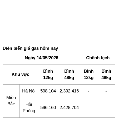
Diễn biến giá gas hôm nay
Ngày 14/05/2026
Chênh lệch
Bình
Bình
Bình
Bình
Khu vực
12kg
48kg
12kg
48kg
Hà Nội
598.104
2.392.416
-
-
Miền
Bắc
Hải
596.160
2.428.704
-
-
Phòng