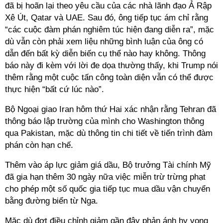
đã bị hoãn lại theo yêu cầu của các nhà lãnh đạo Ả Rập
Xê Út, Qatar và UAE. Sau đó, ông tiếp tục ám chỉ rằng
“các cuộc đàm phán nghiêm túc hiện đang diễn ra”, mặc
dù vẫn còn phải xem liệu những bình luận của ông có
dẫn đến bất kỳ diễn biến cụ thể nào hay không. Thông
báo này đi kèm với lời đe dọa thường thấy, khi Trump nói
thêm rằng một cuộc tấn công toàn diện vẫn có thể được
thực hiện “bất cứ lúc nào”.
Bộ Ngoại giao Iran hôm thứ Hai xác nhận rằng Tehran đã
thông báo lập trường của mình cho Washington thông
qua Pakistan, mặc dù thông tin chi tiết về tiến trình đàm
phán còn hạn chế.
Thêm vào áp lực giảm giá dầu, Bộ trưởng Tài chính Mỹ
đã gia hạn thêm 30 ngày nữa việc miễn trừ trừng phạt
cho phép một số quốc gia tiếp tục mua dầu vận chuyển
bằng đường biển từ Nga.
Mặc dù đợt điều chỉnh giảm gần đây phản ánh hy vọng