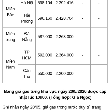
Hà Nội
598.104
2.392.416
-
-
Miền
Bắc
Hải
596.160
2.428.704
-
-
Phòng
Miền
Đà
587.000
2.263.000
-
-
trung
Nẵng
TP
592.000
2.364.000
-
-
HCM
Miền
Nam
Cần
550.000
2.200.000
-
-
Thơ
Bảng giá gas từng khu vực ngày 20/5/2026 được cập
nhật lúc 10h00. (Tổng hợp: Gia Ngọc)
Ghi nhận ngày 20/05, giá gas trong nước duy trì trạng