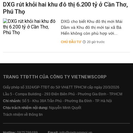
DXG rút khỏi hai khu đô thị 6.200 tỷ ở Cần Thơ,
Phú Thọ
DXG cho biết Khu đô thị mới Mái
Dầm và Khu đô thị mới tại xã Bá
Hiến không còn phù hợp với...
CHỦ ĐẦU TƯ
20 giờ trước
TRANG TTĐTTH CỦA CÔNG TY VIETNEWSCORP
Giấy phép số 3324/GP-TTĐT do Sở VH&TT TPHCM cấp ngày 20/3/2026
Lầu 5 - Compa Building - 293 Điện Biên Phủ - Phường Gia Định - TP.HCM
Chi nhánh:
Số 5 - Khu 38A Trần Phú - Phường Ba Đình - TP. Hà Nội
Chịu trách nhiệm nội dung:
Nguyễn Minh Quyết
Trách nhiệm về thông tin
Hotline:
0975798489
Email:
info@vietnammoi.vn