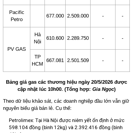
Pacific
677.000
2.509.000
-
-
Petro
Hà
610.600
2.289.750
-
-
Nội
PV GAS
TP
667.081
2.501.509
-
-
HCM
Bảng giá gas các thương hiệu ngày 20/5/2026 được
cập nhật lúc 10h00. (Tổng hợp:
Gia Ngọc
)
Theo dữ liệu khảo sát, các doanh nghiệp đầu lớn vẫn giữ
nguyên biểu giá bán lẻ. Cụ thể:
Petrolimex: Tại Hà Nội được niêm yết ổn định ở mức
598.104 đồng (bình 12kg) và 2.392.416 đồng (bình