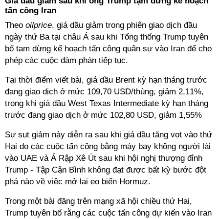
Giá dầu giảm sau khi ông Trump tạm dừng kế hoạch
tấn công Iran
Theo
oilprice
, giá dầu giảm trong phiên giao dịch đầu
ngày thứ Ba tại châu Á sau khi Tổng thống Trump tuyên
bố tạm dừng kế hoạch tấn công quân sự vào Iran để cho
phép các cuộc đàm phán tiếp tục.
Tại thời điểm viết bài, giá dầu Brent kỳ hạn tháng trước
đang giao dịch ở mức 109,70 USD/thùng, giảm 2,11%,
trong khi giá dầu West Texas Intermediate kỳ hạn tháng
trước đang giao dịch ở mức 102,80 USD, giảm 1,55%
Sự sụt giảm này diễn ra sau khi giá dầu tăng vọt vào thứ
Hai do các cuộc tấn công bằng máy bay không người lái
vào UAE và Ả Rập Xê Út sau khi hội nghị thượng đỉnh
Trump - Tập Cận Bình không đạt được bất kỳ bước đột
phá nào về việc mở lại eo biển Hormuz.
Trong một bài đăng trên mạng xã hội chiều thứ Hai,
Trump tuyên bố rằng các cuộc tấn công dự kiến ​​vào Iran