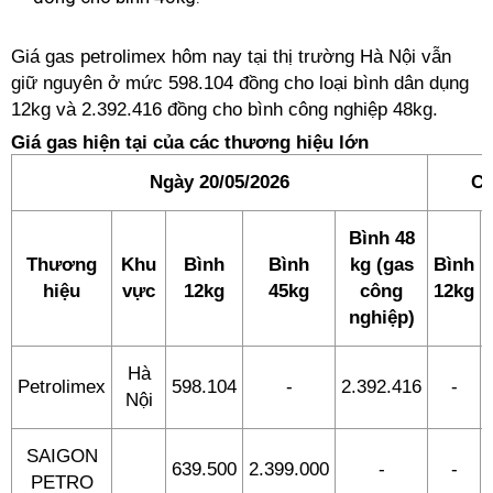
Giá gas petrolimex hôm nay tại thị trường Hà Nội vẫn
giữ nguyên ở mức 598.104 đồng cho loại bình dân dụng
12kg và 2.392.416 đồng cho bình công nghiệp 48kg.
Giá gas hiện tại của các thương hiệu lớn
Ngày 20/05/2026
Ch
Bình 48
Thương
Khu
Bình
Bình
kg (gas
Bình
hiệu
vực
12kg
45kg
công
12kg
nghiệp)
Hà
Petrolimex
598.104
-
2.392.416
-
Nội
SAIGON
639.500
2.399.000
-
-
PETRO