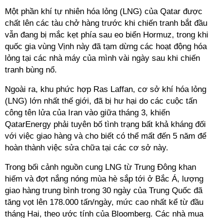
Một phần khí tự nhiên hóa lỏng (LNG) của Qatar được
chất lên các tàu chở hàng trước khi chiến tranh bắt đầu
vẫn đang bị mắc kẹt phía sau eo biển Hormuz, trong khi
quốc gia vùng Vịnh này đã tạm dừng các hoạt động hóa
lỏng tại các nhà máy của mình vài ngày sau khi chiến
tranh bùng nổ.
Ngoài ra, khu phức hợp Ras Laffan, cơ sở khí hóa lỏng
(LNG) lớn nhất thế giới, đã bị hư hại do các cuộc tấn
công tên lửa của Iran vào giữa tháng 3, khiến
QatarEnergy phải tuyên bố tình trạng bất khả kháng đối
với việc giao hàng và cho biết có thể mất đến 5 năm để
hoàn thành việc sửa chữa tại các cơ sở này.
Trong bối cảnh nguồn cung LNG từ Trung Đông khan
hiếm và đợt nắng nóng mùa hè sắp tới ở Bắc Á, lượng
giao hàng trung bình trong 30 ngày của Trung Quốc đã
tăng vọt lên 178.000 tấn/ngày, mức cao nhất kể từ đầu
tháng Hai, theo ước tính của Bloomberg. Các nhà mua