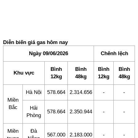
Diễn biến giá gas hôm nay
Ngày 09/06/2026
Chênh lệch
Bình
Bình
Bình
Bình
Khu vực
12kg
48kg
12kg
48kg
Hà Nội
578.664
2.314.656
-
-
Miền
Bắc
Hải
578.664
2.350.944
-
-
Phòng
Miền
Đà
567.000
2.183.000
-
-