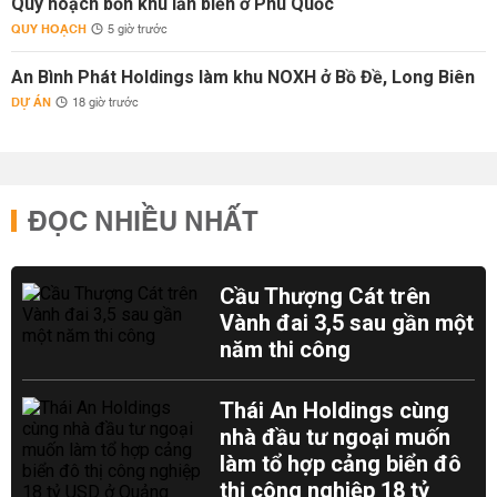
Quy hoạch bốn khu lấn biển ở Phú Quốc
QUY HOẠCH
5 giờ trước
An Bình Phát Holdings làm khu NOXH ở Bồ Đề, Long Biên
DỰ ÁN
18 giờ trước
ĐỌC NHIỀU NHẤT
Cầu Thượng Cát trên
Vành đai 3,5 sau gần một
năm thi công
Thái An Holdings cùng
nhà đầu tư ngoại muốn
làm tổ hợp cảng biển đô
thị công nghiệp 18 tỷ