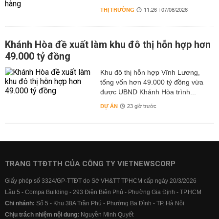
THỊ TRƯỜNG
11:26 | 07/08/2026
Khánh Hòa đề xuất làm khu đô thị hỗn hợp hơn
49.000 tỷ đồng
Khu đô thị hỗn hợp Vĩnh Lương,
tổng vốn hơn 49.000 tỷ đồng vừa
được UBND Khánh Hòa trình...
DỰ ÁN
23 giờ trước
TRANG TTĐTTH CỦA CÔNG TY VIETNEWSCORP
Giấy phép số 3324/GP-TTĐT do Sở VH&TT TPHCM cấp ngày 20/3/2026
Lầu 5 - Compa Building - 293 Điện Biên Phủ - Phường Gia Định - TP.HCM
Chi nhánh:
Số 5 - Khu 38A Trần Phú - Phường Ba Đình - TP. Hà Nội
Chịu trách nhiệm nội dung:
Nguyễn Minh Quyết