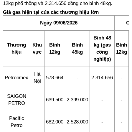
12kg phổ thông và 2.314.656 đồng cho bình 48kg.
Giá gas hiện tại của các thương hiệu lớn
Ngày 09/06/2026
Ch
Bình 48
Thương
Khu
Bình
Bình
kg (gas
Bình
hiệu
vực
12kg
45kg
công
12kg
nghiệp)
Hà
Petrolimex
578.664
-
2.314.656
-
Nội
SAIGON
639.500
2.399.000
-
-
PETRO
Pacific
682.000
2.528.000
-
-
Petro