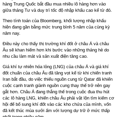
hàng Trung Quốc bắt đầu mua nhiều lô hàng hơn vào
giữa tháng Tư và duy trì tốc độ nhập khẩu cao kể từ đó.
Theo tính toán của Bloomberg, khối lượng nhập khẩu
hiện đang gần bằng mức trung bình 5 năm của cùng kỳ
năm nay.
Điều này cho thấy thị trường khí đốt ở châu Á và châu
Âu sẽ khan hiếm hơn khi bước vào những tháng hè do
nhu cầu làm mát và sản xuất điện tăng cao.
Giá khí tự nhiên hóa lỏng (LNG) của châu Á và giá khí
đốt chuẩn của châu Âu đã tăng vọt kể từ khi chiến tranh
Iran bắt đầu, do việc thiếu nguồn cung từ Qatar đã khiến
cuộc cạnh tranh giành nguồn cung thay thế trở nên gay
gắt hơn. Châu Á đang thắng thế trong cuộc đua thu hút
các lô hàng LNG, khiến châu Âu phải vật lộn tìm kiếm cơ
hội để bổ sung khí đốt vào các kho chứa của mình, vốn
đã kết thúc mùa sưởi ấm với lượng dự trữ ở mức thấp
nhất trong nhiều năm.