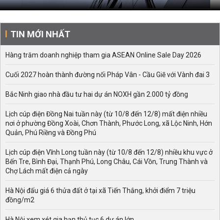
TIN MỚI NHẤT
Hàng trăm doanh nghiệp tham gia ASEAN Online Sale Day 2026
Cuối 2027 hoàn thành đường nối Pháp Vân - Cầu Giẽ với Vành đai 3
Bắc Ninh giao nhà đầu tư hai dự án NOXH gần 2.000 tỷ đồng
Lịch cúp điện Đồng Nai tuần này (từ 10/8 đến 12/8) mất điện nhiều
nơi ở phường Đồng Xoài, Chơn Thành, Phước Long, xã Lộc Ninh, Hớn
Quản, Phú Riềng và Đồng Phú
Lịch cúp điện Vĩnh Long tuần này (từ 10/8 đến 12/8) nhiều khu vực ở
Bến Tre, Bình Đại, Thạnh Phú, Long Châu, Cái Vồn, Trung Thành và
Chợ Lách mất điện cả ngày
Hà Nội đấu giá 6 thửa đất ở tại xã Tiến Thắng, khởi điểm 7 triệu
đồng/m2
Hà Nội xem xét gia hạn thủ tục 6 dự án lớn