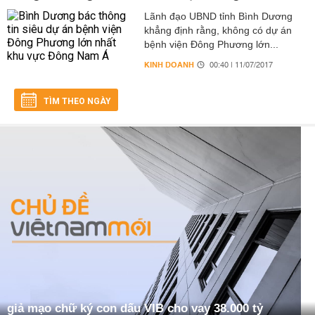
Lãnh đạo UBND tỉnh Bình Dương
khẳng định rằng, không có dự án
bệnh viện Đông Phương lớn...
KINH DOANH
00:40 | 11/07/2017
TÌM THEO NGÀY
giả mạo chữ ký con dấu VIB cho vay 38.000 tỷ