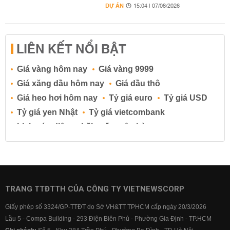
DỰ ÁN
15:04 | 07/08/2026
LIÊN KẾT NỔI BẬT
Giá vàng hôm nay
Giá vàng 9999
Giá xăng dầu hôm nay
Giá dầu thô
Giá heo hơi hôm nay
Tỷ giá euro
Tỷ giá USD
Tỷ giá yen Nhật
Tỷ giá vietcombank
Lịch cúp điện
Lãi suất ngân hàng
Lãi suất tiết kiệm
Lãi suất tiền gửi
Lãi suất ngân hàng Agribank
Lãi suất ngân hàng Sacombank
Lãi suất ngân hàng BIDV
TRANG TTĐTTH CỦA CÔNG TY VIETNEWSCORP
Lãi suất ngân hàng Vietinbank
Giấy phép số 3324/GP-TTĐT do Sở VH&TT TPHCM cấp ngày 20/3/2026
Lãi suất ngân hàng Vietcombank
Lầu 5 - Compa Building - 293 Điện Biên Phủ - Phường Gia Định - TP.HCM