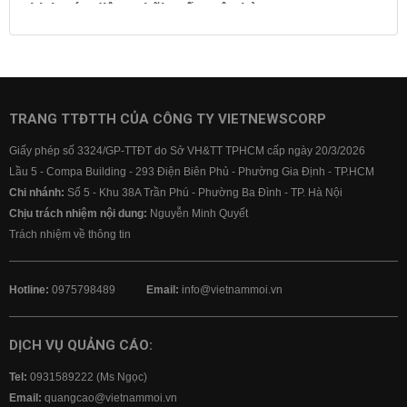
Lịch cúp điện
Lãi suất ngân hàng
Lãi suất tiết kiệm
Lãi suất tiền gửi
Lãi suất ngân hàng Agribank
Lãi suất ngân hàng Sacombank
Lãi suất ngân hàng BIDV
TRANG TTĐTTH CỦA CÔNG TY VIETNEWSCORP
Lãi suất ngân hàng Vietinbank
Giấy phép số 3324/GP-TTĐT do Sở VH&TT TPHCM cấp ngày 20/3/2026
Lãi suất ngân hàng Vietcombank
Lầu 5 - Compa Building - 293 Điện Biên Phủ - Phường Gia Định - TP.HCM
Chi nhánh:
Số 5 - Khu 38A Trần Phú - Phường Ba Đình - TP. Hà Nội
Chịu trách nhiệm nội dung:
Nguyễn Minh Quyết
Trách nhiệm về thông tin
Hotline:
0975798489
Email:
info@vietnammoi.vn
DỊCH VỤ QUẢNG CÁO:
Tel:
0931589222 (Ms Ngọc)
Email:
quangcao@vietnammoi.vn