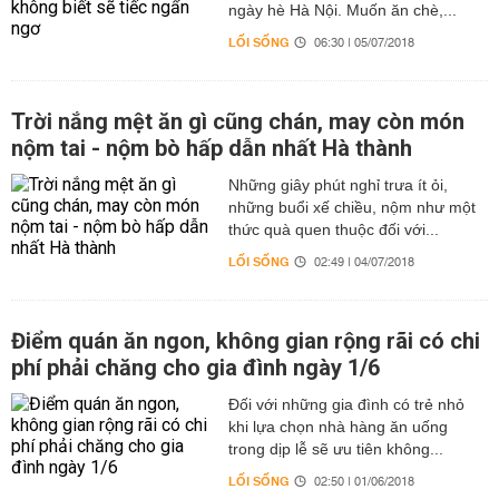
ngày hè Hà Nội. Muốn ăn chè,...
LỐI SỐNG
06:30 | 05/07/2018
Trời nắng mệt ăn gì cũng chán, may còn món
nộm tai - nộm bò hấp dẫn nhất Hà thành
Những giây phút nghỉ trưa ít ỏi,
những buổi xế chiều, nộm như một
thức quà quen thuộc đối với...
LỐI SỐNG
02:49 | 04/07/2018
Điểm quán ăn ngon, không gian rộng rãi có chi
phí phải chăng cho gia đình ngày 1/6
Đối với những gia đình có trẻ nhỏ
khi lựa chọn nhà hàng ăn uống
trong dịp lễ sẽ ưu tiên không...
LỐI SỐNG
02:50 | 01/06/2018