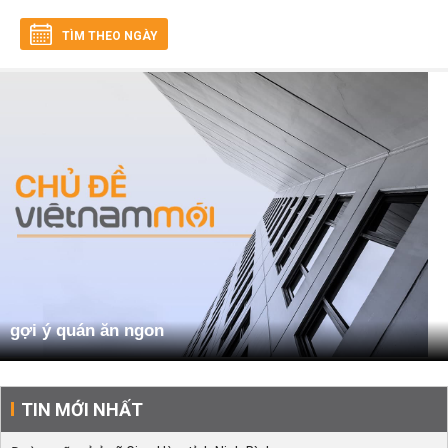
TÌM THEO NGÀY
gợi ý quán ăn ngon
TIN MỚI NHẤT