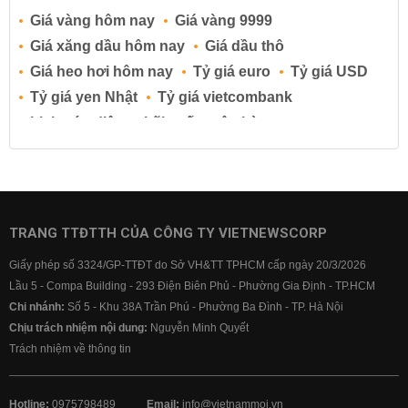
Giá vàng hôm nay
Giá vàng 9999
Giá xăng dầu hôm nay
Giá dầu thô
Giá heo hơi hôm nay
Tỷ giá euro
Tỷ giá USD
Tỷ giá yen Nhật
Tỷ giá vietcombank
Lịch cúp điện
Lãi suất ngân hàng
Lãi suất tiết kiệm
Lãi suất tiền gửi
Lãi suất ngân hàng Agribank
Lãi suất ngân hàng Sacombank
Lãi suất ngân hàng BIDV
TRANG TTĐTTH CỦA CÔNG TY VIETNEWSCORP
Lãi suất ngân hàng Vietinbank
Giấy phép số 3324/GP-TTĐT do Sở VH&TT TPHCM cấp ngày 20/3/2026
Lãi suất ngân hàng Vietcombank
Lầu 5 - Compa Building - 293 Điện Biên Phủ - Phường Gia Định - TP.HCM
Chi nhánh:
Số 5 - Khu 38A Trần Phú - Phường Ba Đình - TP. Hà Nội
Chịu trách nhiệm nội dung:
Nguyễn Minh Quyết
Trách nhiệm về thông tin
Hotline:
0975798489
Email:
info@vietnammoi.vn