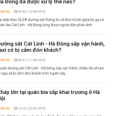
à Đông đã được xử lý thế nào?
HỜI SỰ
03:42 | 13/08/2018
ại diện Ban QLDA đường sắt thông tin về khe hở lớn giữa ke ga và
hân tàu Cát Linh - Hà Đông từng được người dân phản ánh.
ường sắt Cát Linh - Hà Đông sắp vận hành,
axi có bị cấm đón khách?
HỜI SỰ
00:01 | 11/08/2018
uyến đường sắt Cát Linh - Hà Đông sắp vận hành, nhiều tài xế taxi
o ngại sẽ bị cấm đón khách trên tuyến này.
háy lớn tại quán bia sắp khai trương ở Hà
ội
HỜI SỰ
14:15 | 22/07/2018