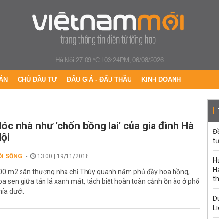
Hà Nội 27.09 °C
|
03:24PM, 06/08/2026
ÁN
CHỦ ĐẦU TƯ
ĐẤU GIÁ - ĐẤU THẦU
KINH DOANH
óc nhà như 'chốn bồng lai' của gia đình Hà
Đ
ội
tư
ỐI SỐNG
13:00 | 19/11/2018
H
Hà
00 m2 sân thượng nhà chị Thúy quanh năm phủ đầy hoa hồng,
th
oa sen giữa tán lá xanh mát, tách biệt hoàn toàn cảnh ồn ào ở phố
hía dưới.
Du
Li