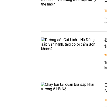
H
T
Đ
t
Đ
t
T
T
l
C
N
T