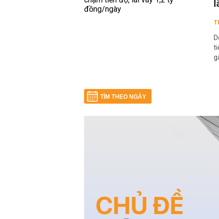
l
T
D
t
g
TÌM THEO NGÀY