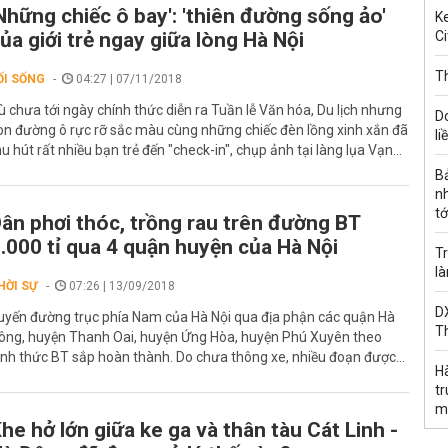
Những chiếc ô bay': 'thiên đường sống ảo'
Ke
ủa giới trẻ ngay giữa lòng Hà Nội
Ci
Th
ỐI SỐNG
04:27 | 07/11/2018
ù chưa tới ngày chính thức diễn ra Tuần lễ Văn hóa, Du lịch nhưng
D
on đường ô rực rỡ sắc màu cùng những chiếc đèn lồng xinh xắn đã
li
hu hút rất nhiều bạn trẻ đến "check-in", chụp ảnh tại làng lụa Vạn...
B
n
tớ
ân phơi thóc, trồng rau trên đường BT
.000 tỉ qua 4 quận huyện của Hà Nội
Tr
l
HỜI SỰ
07:26 | 13/09/2018
DX
uyến đường trục phía Nam của Hà Nội qua địa phận các quận Hà
T
ông, huyện Thanh Oai, huyện Ứng Hòa, huyện Phú Xuyên theo
ình thức BT sắp hoàn thành. Do chưa thông xe, nhiều đoạn được...
H
t
m
he hở lớn giữa ke ga và thân tàu Cát Linh -