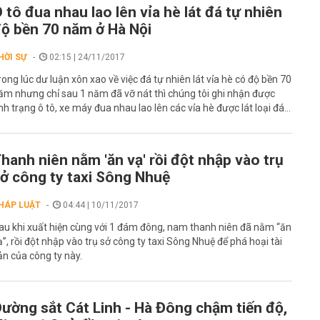
 tô đua nhau lao lên vỉa hè lát đá tự nhiên
ộ bền 70 năm ở Hà Nội
HỜI SỰ
02:15 | 24/11/2017
rong lúc dư luận xôn xao về việc đá tự nhiên lát vỉa hè có độ bền 70
ăm nhưng chỉ sau 1 năm đã vỡ nát thì chúng tôi ghi nhận được
ình trạng ô tô, xe máy đua nhau lao lên các vỉa hè được lát loại đá...
hanh niên nằm 'ăn vạ' rồi đột nhập vào trụ
ở công ty taxi Sông Nhuệ
HÁP LUẬT
04:44 | 10/11/2017
au khi xuất hiện cùng với 1 đám đông, nam thanh niên đã nằm “ăn
ạ”, rồi đột nhập vào trụ sở công ty taxi Sông Nhuệ để phá hoại tài
ản của công ty này.
ường sắt Cát Linh - Hà Đông chậm tiến độ,