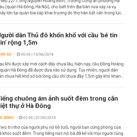
hiều 22/7, ông Nguyễn Hoàng Bính, Trưởng Công an phường Hà
ầu (quận Hà Đông, Hà Nội), cho biết trên địa bàn vừa xảy ra vụ
háy lớn tại quán bia sắp khai trương do thợ hàn bất cẩn trong lúc...
gười dân Thủ đô khốn khổ với cầu 'bé tin
in' rộng 1,5m
HỜI SỰ
05:06 | 13/06/2018
au khi được xây mới cách đây chưa lâu, hiện nay, cầu Đồng Hoàng
 quận Hà Đông đã được đưa vào sử dụng. Tuy nhiên, người dân
ẫn chưa hết khổ sở bởi lòng cầu chỉ chưa đầy 1,5m gây khó khăn...
iếng chuông ám ảnh suốt đêm trong căn
iệt thự ở Hà Đông
ỐI SỐNG
02:00 | 07/06/2018
heo trí nhớ của người phụ nữ 66 tuổi, người bạn cùng phòng của
à khóc suốt đêm. Trong tiếng nức nở, bà đã kể với mọi người cùng