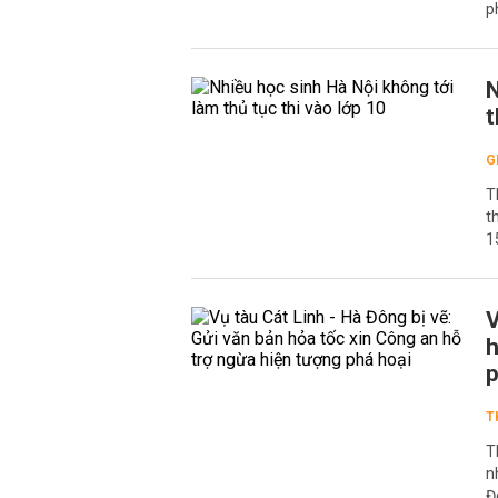
p
N
t
G
T
t
1
V
h
p
T
T
n
Đ