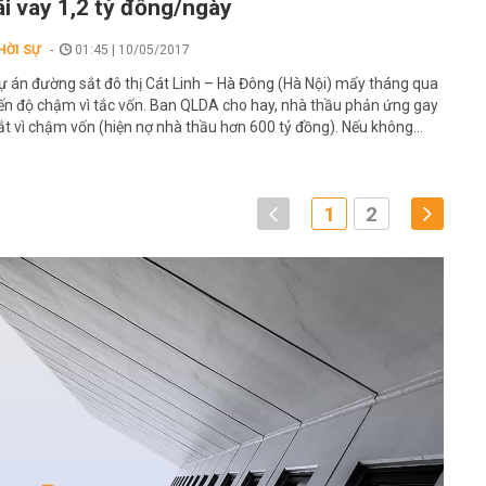
ãi vay 1,2 tỷ đồng/ngày
HỜI SỰ
01:45 | 10/05/2017
ự án đường sắt đô thị Cát Linh – Hà Đông (Hà Nội) mấy tháng qua
iến độ chậm vì tắc vốn. Ban QLDA cho hay, nhà thầu phản ứng gay
ắt vì chậm vốn (hiện nợ nhà thầu hơn 600 tỷ đồng). Nếu không...
1
2