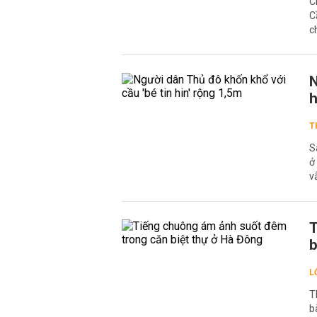
C
C
c
N
h
T
S
ở
v
T
b
L
T
b