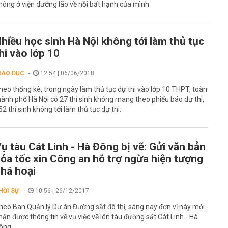
hòng ở viện dưỡng lão về nỗi bất hạnh của mình.
hiều học sinh Hà Nội không tới làm thủ tục
hi vào lớp 10
IÁO DỤC
12:54 | 06/06/2018
heo thống kê, trong ngày làm thủ tục dự thi vào lớp 10 THPT, toàn
hành phố Hà Nội có 27 thí sinh không mang theo phiếu báo dự thi,
52 thí sinh không tới làm thủ tục dự thi.
ụ tàu Cát Linh - Hà Đông bị vẽ: Gửi văn bản
ỏa tốc xin Công an hỗ trợ ngừa hiện tượng
há hoại
HỜI SỰ
10:56 | 26/12/2017
heo Ban Quản lý Dự án Đường sắt đô thị, sáng nay đơn vị này mới
hận được thông tin về vụ việc vẽ lên tàu đường sắt Cát Linh - Hà
ông.