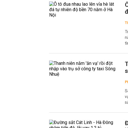
Ô
đ
T
T
n
t
T
s
P
S
v
s
Đ