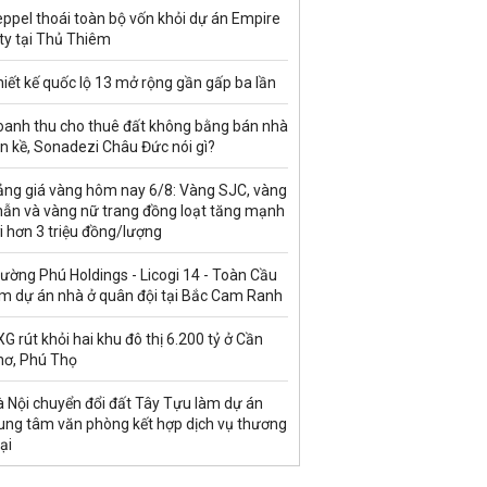
ppel thoái toàn bộ vốn khỏi dự án Empire
ty tại Thủ Thiêm
iết kế quốc lộ 13 mở rộng gần gấp ba lần
oanh thu cho thuê đất không bằng bán nhà
ền kề, Sonadezi Châu Đức nói gì?
ảng giá vàng hôm nay 6/8: Vàng SJC, vàng
hẫn và vàng nữ trang đồng loạt tăng mạnh
i hơn 3 triệu đồng/lượng
ường Phú Holdings - Licogi 14 - Toàn Cầu
àm dự án nhà ở quân đội tại Bắc Cam Ranh
G rút khỏi hai khu đô thị 6.200 tỷ ở Cần
hơ, Phú Thọ
à Nội chuyển đổi đất Tây Tựu làm dự án
rung tâm văn phòng kết hợp dịch vụ thương
ại