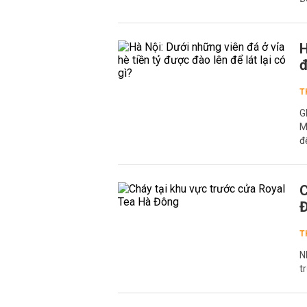
H
đ
T
G
M
để
C
T
N
t