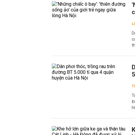
'
c
L
D
c
t
D
5
T
T
Đ
h
K