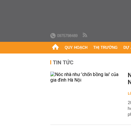
0975798489
QUY HOẠCH
THỊ TRƯỜNG
DỰ 
TIN TỨC
N
N
L
2
h
p