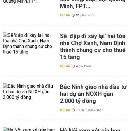
Minh, FPT...
DỰ ÁN
01 phút trước
Sẽ 'đập đi xây lại' hai tòa
nhà Chợ Xanh, Nam Định
thành chung cư cho thuê
15 tầng
DỰ ÁN
4 giờ trước
Bắc Ninh giao nhà đầu tư
hai dự án NOXH gần
2.000 tỷ đồng
DỰ ÁN
19:20 | 08/08/2026
Hà Nội xem xét gia hạn