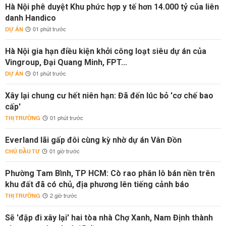
Hà Nội phê duyệt Khu phức hợp y tế hơn 14.000 tỷ của liên
danh Handico
DỰ ÁN
01 phút trước
Hà Nội gia hạn điều kiện khởi công loạt siêu dự án của
Vingroup, Đại Quang Minh, FPT...
DỰ ÁN
01 phút trước
Xây lại chung cư hết niên hạn: Đã đến lúc bỏ 'cơ chế bao
cấp'
THỊ TRƯỜNG
01 phút trước
Everland lãi gấp đôi cùng kỳ nhờ dự án Vân Đồn
CHỦ ĐẦU TƯ
01 giờ trước
Phường Tam Bình, TP HCM: Cò rao phân lô bán nền trên
khu đất đã có chủ, địa phương lên tiếng cảnh báo
THỊ TRƯỜNG
2 giờ trước
Sẽ 'đập đi xây lại' hai tòa nhà Chợ Xanh, Nam Định thành