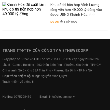
Khu đô thị hỗn hợp Vĩnh Lương,
tổng vốn hơn 49.000 tỷ đồng vừa
được UBND Khánh Hòa trình...
DỰ ÁN
6 giờ trước
TRANG TTĐTTH CỦA CÔNG TY VIETNEWSCORP
Giấy phép số 3324/GP-TTĐT do Sở VH&TT TPHCM cấp ngày 20/3/2026
Lầu 5 - Compa Building - 293 Điện Biên Phủ - Phường Gia Định - TP.HCM
Chi nhánh:
Số 5 - Khu 38A Trần Phú - Phường Ba Đình - TP. Hà Nội
Chịu trách nhiệm nội dung:
Nguyễn Minh Quyết
Trách nhiệm về thông tin
Hotline:
0975798489
Email:
info@vietnammoi.vn