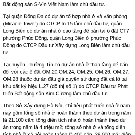
Bất động sản S-Vin Việt Nam làm chủ đầu tư.
Tại quận Đống Đa có dự án tổ hợp nhà ở và văn phòng
(Miracle Tower) do CTCP In 15 làm chủ đầu tư, quận
Long Biên có dự án nhà ở cao tầng để bán tại ô đất CT7
phường Phúc Đồng, quận Long Biên ở phường Phúc
Đồng do CTCP Đầu tư Xây dựng Long Biên làm chủ đầu
tư.
Tại huyện Thường Tín có dự án nhà ở thấp tầng để bán
đối với các ô đất OM.20,OM.24, OM.25, OM.26, OM.27,
OM.28 thuộc dự án đấu giá quyền sử dụng đất cả lô tại
khu đất ký hiệu L.27 (đô thị số 1) do CTCP Đầu tư Phát
triển Bất động sản Kim Cương làm chủ đầu tư.
Theo Sở Xây dựng Hà Nội, chỉ tiêu phát triển nhà ở năm
nay gồm tổng số nhà ở hoàn thành theo dự án trong năm
là 21.100 căn; tổng diện tích nhà ở hoàn thành theo dự
án trong năm là 4 triệu m2; tổng số nhà ở và tổng diện
tích nhà ở xã hội hoàn thành là 400 căn, 28.000 m2; diện