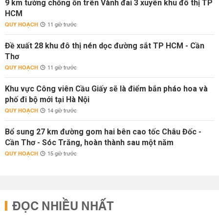
9 km tường chống ồn trên Vành đai 3 xuyên khu đô thị TP
HCM
QUY HOẠCH
11 giờ trước
Đề xuất 28 khu đô thị nén dọc đường sắt TP HCM - Cần
Thơ
QUY HOẠCH
11 giờ trước
Khu vực Công viên Cầu Giấy sẽ là điểm bắn pháo hoa và
phố đi bộ mới tại Hà Nội
QUY HOẠCH
14 giờ trước
Bổ sung 27 km đường gom hai bên cao tốc Châu Đốc -
Cần Thơ - Sóc Trăng, hoàn thành sau một năm
QUY HOẠCH
15 giờ trước
ĐỌC NHIỀU NHẤT