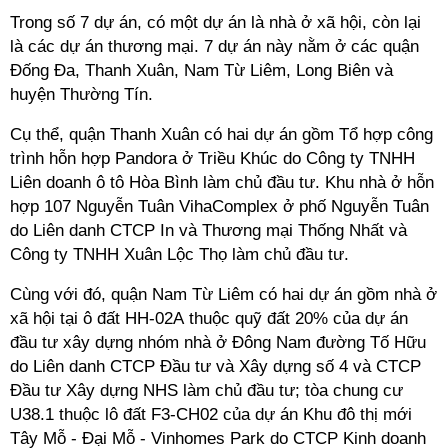
Trong số 7 dự án, có một dự án là nhà ở xã hội, còn lại
là các dự án thương mại. 7 dự án này nằm ở các quận
Đống Đa, Thanh Xuân, Nam Từ Liêm, Long Biên và
huyện Thường Tín.
Cụ thể, quận Thanh Xuân có hai dự án gồm Tổ hợp công
trình hỗn hợp Pandora ở Triều Khúc do Công ty TNHH
Liên doanh ô tô Hòa Bình làm chủ đầu tư. Khu nhà ở hỗn
hợp 107 Nguyễn Tuân VihaComplex ở phố Nguyễn Tuân
do Liên danh CTCP In và Thương mại Thống Nhất và
Công ty TNHH Xuân Lộc Thọ làm chủ đầu tư.
Cùng với đó, quận Nam Từ Liêm có hai dự án gồm nhà ở
xã hội tại ô đất HH-02A thuộc quỹ đất 20% của dự án
đầu tư xây dựng nhóm nhà ở Đông Nam đường Tố Hữu
do Liên danh CTCP Đầu tư và Xây dựng số 4 và CTCP
Đầu tư Xây dựng NHS làm chủ đầu tư; tòa chung cư
U38.1 thuộc lô đất F3-CH02 của dự án Khu đô thị mới
Tây Mỗ - Đại Mỗ - Vinhomes Park do CTCP Kinh doanh