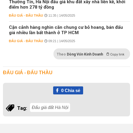
Thường Tín, Hà Nội đấu giá khu đất xây nhà liền kề, khởi
điểm hơn 278 tỷ đồng
ĐẤU GIÁ - ĐẤU THẦU
11:35 | 14/05/2025
Cận cảnh hàng nghìn căn chung cư bỏ hoang, bán đấu
giá nhiều lần bất thành ở TP HCM
ĐẤU GIÁ - ĐẤU THẦU
09:21 | 14/05/2025
Theo
Dòng Vốn Kinh Doanh
Copy link
ĐẤU GIÁ - ĐẤU THẦU
0
Chia sẻ
Đấu giá đất Hà Nội
Tag: