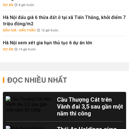
DỰ ÁN
8 giờ trước
Hà Nội đấu giá 6 thửa đất ở tại xã Tiến Thắng, khởi điểm 7
triệu đồng/m2
ĐẤU GIÁ - ĐẤU THẦU
12 giờ trước
Hà Nội xem xét gia hạn thủ tục 6 dự án lớn
DỰ ÁN
14 giờ trước
ĐỌC NHIỀU NHẤT
Cầu Thượng Cát trên
Vành đai 3,5 sau gần một
năm thi công