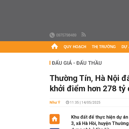
0975798489
QUY HOẠCH
THỊ TRƯỜNG
DỰ 
ĐẤU GIÁ - ĐẤU THẦU
Thường Tín, Hà Nội đấ
khởi điểm hơn 278 tỷ
Như Ý
11:35 | 14/05/2025
Khu đất để thực hiện dự án
3, xã Hà Hồi, huyện Thường 