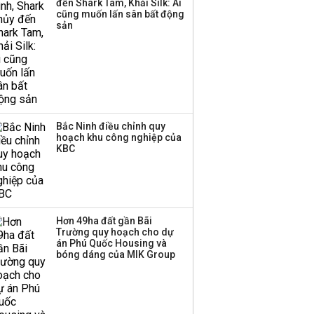
đến Shark Tam, Khải Silk: Ai
'tắc nghẽn'
cũng muốn lấn sân bất động
sản
Bắc Ninh điều chỉnh quy
hoạch khu công nghiệp của
KBC
Hơn 49ha đất gần Bãi
Trường quy hoạch cho dự
án Phú Quốc Housing và
bóng dáng của MIK Group