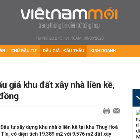
Hà Nội 28.2 °C
|
01:18AM, 08/08/2026
ÁN
CHỦ ĐẦU TƯ
ĐẤU GIÁ - ĐẤU THẦU
KINH DOANH
u giá khu đất xây nhà liền kề,
 đồng
 Đầu tư xây dựng khu nhà ở liền kế tại khu Thuỵ Hoà
Tín, có diện tích 19.389 m2 với 9.576 m2 đất xây