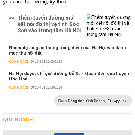
yêu cầu chất lượng, kỹ thuật.
>>
Thêm tuyến đường mới
kết nối đô thị vệ tinh Sóc
Sơn vào trung tâm Hà Nội
Nhiều dự án giao thông trọng điểm của Hà Nội vào danh
mục thu hồi đất
QUY HOẠCH
16:13 | 22/09/2023
Hà Nội duyệt chỉ giới đường Đỗ Xá - Quan Sơn qua huyện
Ứng Hoà
QUY HOẠCH
20:41 | 20/09/2023
Theo
Dòng Vốn Kinh Doanh
Copy link
QUY HOẠCH