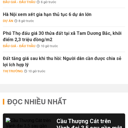
ĐẤU GIÁ - ĐẤU THẦU
6 giờ trước
Hà Nội xem xét gia hạn thủ tục 6 dự án lớn
DỰ ÁN
8 giờ trước
Phú Thọ đấu giá 30 thửa đất tại xã Tam Dương Bắc, khởi
điểm 2,3 triệu đồng/m2
ĐẤU GIÁ - ĐẤU THẦU
10 giờ trước
Đất tăng giá sau khi thu hồi: Người dân cần được chia sẻ
lợi ích hợp lý
THỊ TRƯỜNG
10 giờ trước
ĐỌC NHIỀU NHẤT
Cầu Thượng Cát trên