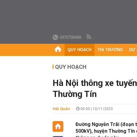
0975798489
QUY HOẠCH
THỊ TRƯỜNG
DỰ 
QUY HOẠCH
Hà Nội thông xe tuyến
Thường Tín
Hải Quân
06:00 | 10/11/2023
Đường Nguyễn Trãi (đoạn t
500kV), huyện Thường Tín c