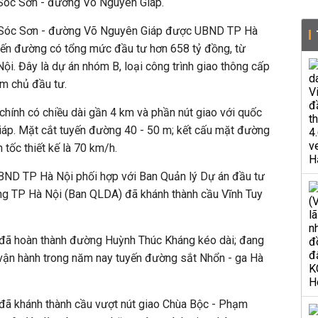
h Sóc Sơn - đường Võ Nguyên Giáp.
nh Sóc Sơn - đường Võ Nguyên Giáp được UBND TP Hà
ến đường có tổng mức đầu tư hơn 658 tỷ đồng, từ
i. Đây là dự án nhóm B, loại công trình giao thông cấp
m chủ đầu tư.
hính có chiều dài gần 4 km và phần nút giao với quốc
áp. Mặt cắt tuyến đường 40 - 50 m; kết cấu mặt đường
tốc thiết kế là 70 km/h.
UBND TP Hà Nội phối hợp với Ban Quản lý Dự án đầu tư
ông TP Hà Nội (Ban QLDA) đã khánh thành cầu Vĩnh Tuy
đã hoàn thành đường Huỳnh Thúc Kháng kéo dài; đang
vận hành trong năm nay tuyến đường sắt Nhổn - ga Hà
 đã khánh thành cầu vượt nút giao Chùa Bộc - Phạm