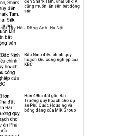
đến Shark Tam, Khải Silk: Ai
cũng muốn lấn sân bất động
Thị trường thường
sản
‘phất lên’ trong tháng 8,
nhóm ngành nào có
tiềm năng dẫn sóng?
Bắc Ninh điều chỉnh quy
hoạch khu công nghiệp của
KBC
Hơn 49ha đất gần Bãi
Trường quy hoạch cho dự
án Phú Quốc Housing và
bóng dáng của MIK Group