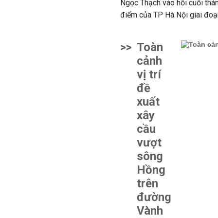
Ngọc Thạch vào hồi cuối thán
điểm của TP Hà Nội giai đoạ
>>
Toàn
cảnh
vị trí
đề
xuất
xây
cầu
vượt
sông
Hồng
trên
đường
Vành