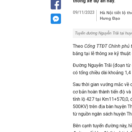
thông xe dự án này.
09/11/2023
Hà Nội tiết lộ 
Hưng Đạo
Tuyến đường Nguyễn Trãi tại hu
Theo
Cổng TTĐT Chính phủ t
băng tại lễ thông xe kỹ thuậ
Đường Nguyễn Trãi (đoạn từ 
có tổng chiều dài khoảng 1,4
Sau thời gian vướng mắc về c
cơ bản hoàn thành tiến độ v
tỉnh lộ 427 tại Km11+570,0,
500KV) trên địa bàn huyện T
từ nguồn ngân sách huyện Th
Bên cạnh tuyến đường này, hồ