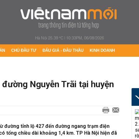
Hà Nội 25.39 °C
|
10:33PM, 06/08/2026
ÁN
CHỦ ĐẦU TƯ
ĐẤU GIÁ - ĐẤU THẦU
KINH DOANH
 đường Nguyễn Trãi tại huyện
ừ đường tỉnh lộ 427 đến đường ngang trạm điện
ó tổng chiều dài khoảng 1,4 km. TP Hà Nội hiện đã