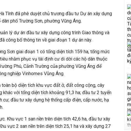
Hà Tĩnh đã
phê duyệt
chủ trương đầu tư Dự án xây dựng
Tổ dân phố Trường Sơn, phường Vũng Áng.
uản lý dự án đầu tư xây dựng công trình Giao thông và
h đã công bố thông tin về giai đoạn 1 dự án này.
ờng Sơn giai đoạn 1 có tổng diện tích 159 ha, tổng mức
tiêu nhằm p
hục vụ tái định cư di dời các hộ dân thuộc
Trường Phú, Cảnh Trường của phường Vũng Áng để
ông nghiệp Vinhomes Vũng Áng.
oàn bộ diện tích khu vực đất ở, đất công cộng, cây
g khác với tổng diện tích khoảng 91,3 ha; đầu tư 2 tuyến
nh cư; đầu tư xây dựng hệ thống cấp điện, cấp nước, hạ
h.
ực. Khu vực 1 san nền trên diện tích 42,6 ha, đầu tư xây
hu vực 2 san nền trên diện tích 25,1 ha và xây dựng 27