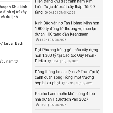
Hiện trạng khu đất cạnh hầm Kim
Liên được đề xuất xây tháp đôi 99
 hoạch Khu kinh
 định vị trí xây
tầng
06:30 | 05/08/2026
 và du lịch
Kinh Bắc vẫn nợ Tân Hoàng Minh hơn
1.800 tỷ đồng từ thương vụ mua lại
dự án 100 tầng gần Keangnam
13:34 | 05/08/2026
g' tại bến Bạch
Đạt Phương trúng gói thầu xây dựng
hơn 1.300 tỷ tại Cao tốc Quy Nhơn -
Pleiku
ất 5 năm tới
08:45 | 05/08/2026
Đăng thông tin sai lệch về Trục đại lộ
cảnh quan sông Hồng, một trường
hợp bị xử phạt
09:36 | 05/08/2026
Pacific Land muốn khởi công 4 toà
nhà dự án HaBiotech vào 2027
08:00 | 05/08/2026