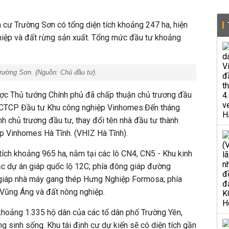
h cư Trường Sơn có tổng diện tích khoảng 247 ha, hiện
ghiệp và đất rừng sản xuất. Tổng mức đầu tư khoảng
 Trường Sơn. (Nguồn: Chủ đầu tư).
 Thủ tướng Chính phủ đã chấp thuận chủ trương đầu
i CTCP Đầu tư Khu công nghiệp Vinhomes.Đến tháng
h chủ trương đầu tư, thay đổi tên nhà đầu tư thành
 Vinhomes Hà Tĩnh. (VHIZ Hà Tĩnh).
ích khoảng 965 ha, nằm tại các lô CN4, CN5 - Khu kinh
ắc dự án giáp quốc lộ 12C; phía đông giáp đường
giáp nhà máy gang thép Hưng Nghiệp Formosa; phía
Vũng Áng và đất nông nghiệp.
khoảng 1.335 hộ dân của các tổ dân phố Trường Yên,
 sinh sống. Khu tái định cư dự kiến sẽ có diện tích gần