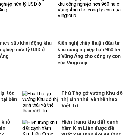
mes sắp khởi động khu
Kiến nghị chấp thuận đầu tư
nghiệp nửa tỷ USD ở
khu công nghiệp hơn 960 ha
 Áng
ở Vũng Áng cho công ty con
của Vingroup
ại tòa
Phú Thọ gỡ vướng Khu đô
 tại bến
thị sinh thái và thể thao
Việt Trì
 khởi
Hiện trạng khu đất cạnh
 án
hầm Kim Liên được đề
27
xuất xây tháp đôi 99 tầng