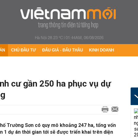
Hà Nội 28.23 °C
|
01:44AM, 06/08/2026
ÁN
CHỦ ĐẦU TƯ
ĐẤU GIÁ - ĐẤU THẦU
KINH DOANH
ịnh cư gần 250 ha phục vụ dự
ng
 phố Trường Sơn có quy mô khoảng 247 ha, tổng vốn
n 1 dự án thời gian tới sẽ được triển khai trên diện