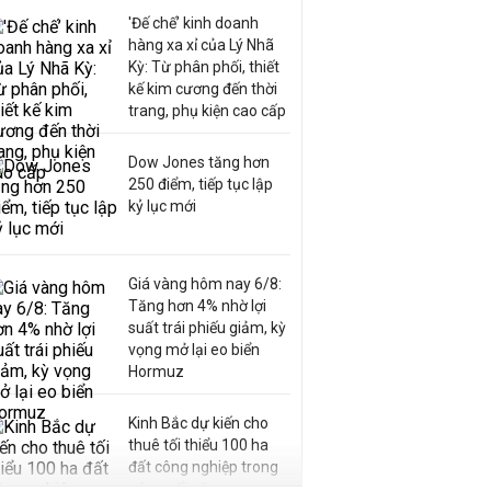
'Đế chế’ kinh doanh
hàng xa xỉ của Lý Nhã
Kỳ: Từ phân phối, thiết
kế kim cương đến thời
trang, phụ kiện cao cấp
Dow Jones tăng hơn
250 điểm, tiếp tục lập
kỷ lục mới
Giá vàng hôm nay 6/8:
Tăng hơn 4% nhờ lợi
suất trái phiếu giảm, kỳ
vọng mở lại eo biển
Hormuz
Kinh Bắc dự kiến cho
thuê tối thiểu 100 ha
đất công nghiệp trong
nửa cuối năm