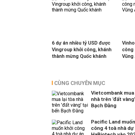
6 dự án nhiều tỷ USD được
Vinho
Vingroup khởi công, khánh
công 
thành mừng Quốc khánh
Vũng
CÙNG CHUYÊN MỤC
Vietcombank mua l
nhà trên 'đất vàng'
Bạch Đằng
Pacific Land muốn
công 4 toà nhà dự
HaBiotech vào 20