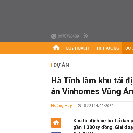
0975798489
QUY HOẠCH
THỊ TRƯỜNG
DỰ 
DỰ ÁN
Hà Tĩnh làm khu tái đ
án Vinhomes Vũng Á
Hoàng Huy
15:22 | 14/05/2026
Khu tái định cư tại Tổ dân
gần 1.300 tỷ đồng. Giai đoạ