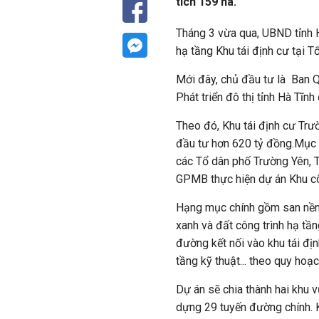
tích 159 ha.
Tháng 3 vừa qua, UBND tỉnh 
hạ tầng Khu tái định cư tại 
Mới đây, chủ đầu tư là
Ban Q
Phát triển đô thị tỉnh Hà Tĩn
Theo đó, Khu tái định cư Trư
đầu tư hơn 620 tỷ đồng.Mục 
các Tổ dân phố Trường Yên, 
GPMB thực hiện dự án Khu c
Hạng mục chính gồm san nền t
xanh và đất công trình hạ tần
đường kết nối vào khu tái đị
tầng kỹ thuật... theo quy hoạc
Dự án sẽ chia thành hai khu v
dựng 29 tuyến đường chính. K