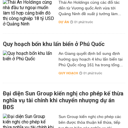
Thái An Holdings cùng các đối tác
đến từ Vương quốc Anh vừa tới
Quảng Ninh đề xuất ý tưởng làm...
DỰ ÁN
01 phút trước
Quy hoạch bốn khu lấn biển ở Phú Quốc
An Giang quyết định bổ sung định
hướng quy hoạch 4 khu lấn biển tại
Phú Quốc rộng 161 ha trong tổng...
QUY HOẠCH
01 phút trước
Đại diện Sun Group kiến nghị cho phép kế thừa
nghĩa vụ tài chính khi chuyển nhượng dự án
BĐS
Sun Group kiến nghị cho phép các
bên được thỏa thuận kế thừa, tiếp