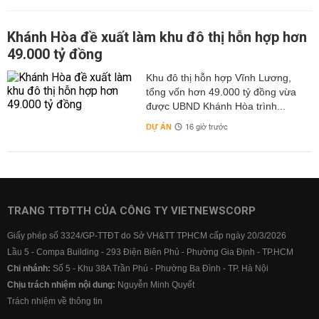
Khánh Hòa đề xuất làm khu đô thị hỗn hợp hơn
49.000 tỷ đồng
Khu đô thị hỗn hợp Vĩnh Lương,
tổng vốn hơn 49.000 tỷ đồng vừa
được UBND Khánh Hòa trình...
DỰ ÁN
16 giờ trước
TRANG TTĐTTH CỦA CÔNG TY VIETNEWSCORP
Giấy phép số 3324/GP-TTĐT do Sở VH&TT TPHCM cấp ngày 20/3/2026
Lầu 5 - Compa Building - 293 Điện Biên Phủ - Phường Gia Định - TP.HCM
Chi nhánh:
Số 5 - Khu 38A Trần Phú - Phường Ba Đình - TP. Hà Nội
Chịu trách nhiệm nội dung:
Nguyễn Minh Quyết
Trách nhiệm về thông tin