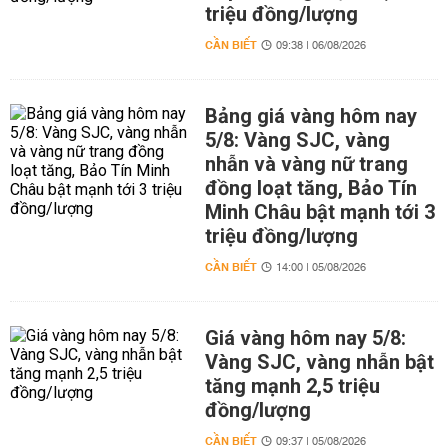
triệu đồng/lượng
CẦN BIẾT
09:38 | 06/08/2026
Bảng giá vàng hôm nay
5/8: Vàng SJC, vàng
nhẫn và vàng nữ trang
đồng loạt tăng, Bảo Tín
Minh Châu bật mạnh tới 3
triệu đồng/lượng
CẦN BIẾT
14:00 | 05/08/2026
Giá vàng hôm nay 5/8:
Vàng SJC, vàng nhẫn bật
tăng mạnh 2,5 triệu
đồng/lượng
CẦN BIẾT
09:37 | 05/08/2026