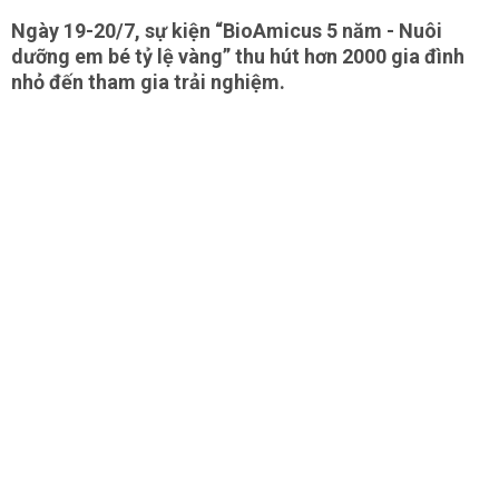
Ngày 19-20/7, sự kiện “BioAmicus 5 năm - Nuôi
dưỡng em bé tỷ lệ vàng” thu hút hơn 2000 gia đình
nhỏ đến tham gia trải nghiệm.