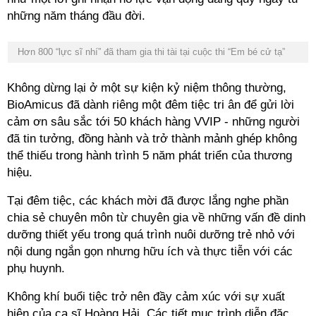
những năm tháng đầu đời.
Hơn 800 “lực sĩ nhí” đã tham gia thi tài tại cuộc thi “Em bé cử tạ”
Không dừng lại ở một sự kiện kỷ niệm thông thường,
BioAmicus đã dành riêng một đêm tiệc tri ân để gửi lời
cảm ơn sâu sắc tới 50 khách hàng VVIP - những người
đã tin tưởng, đồng hành và trở thành mảnh ghép không
thể thiếu trong hành trình 5 năm phát triển của thương
hiệu.
Tại đêm tiệc, các khách mời đã được lắng nghe phần
chia sẻ chuyên môn từ chuyên gia về những vấn đề dinh
dưỡng thiết yếu trong quá trình nuôi dưỡng trẻ nhỏ với
nội dung ngắn gọn nhưng hữu ích và thực tiễn với các
phụ huynh.
Không khí buổi tiệc trở nên đầy cảm xúc với sự xuất
hiện của ca sĩ Hoàng Hải. Các tiết mục trình diễn đặc