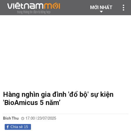
MỚI NHẤT
Hàng nghìn gia đình 'đổ bộ' sự kiện
'BioAmicus 5 năm’
Bích Thu
17:00 | 23/07/2025
Chia sẻ
15