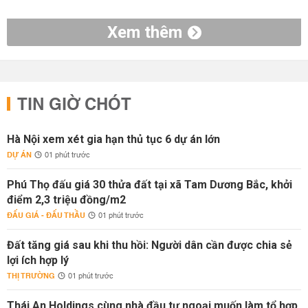
Xem thêm
TIN GIỜ CHÓT
Hà Nội xem xét gia hạn thủ tục 6 dự án lớn
DỰ ÁN
01 phút trước
Phú Thọ đấu giá 30 thửa đất tại xã Tam Dương Bắc, khởi
điểm 2,3 triệu đồng/m2
ĐẤU GIÁ - ĐẤU THẦU
01 phút trước
Đất tăng giá sau khi thu hồi: Người dân cần được chia sẻ
lợi ích hợp lý
THỊ TRƯỜNG
01 phút trước
Thái An Holdings cùng nhà đầu tư ngoại muốn làm tổ hợp