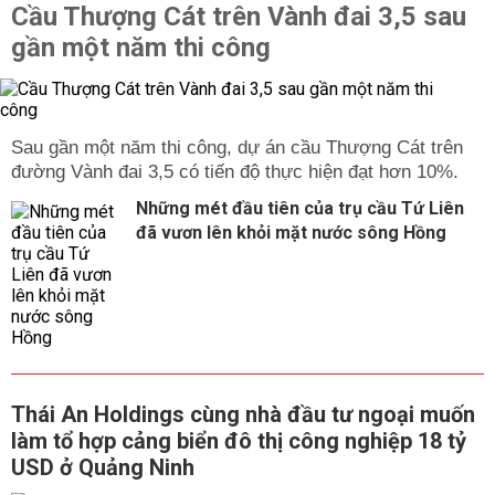
Cầu Thượng Cát trên Vành đai 3,5 sau
gần một năm thi công
Sau gần một năm thi công, dự án cầu Thượng Cát trên
đường Vành đai 3,5 có tiến độ thực hiện đạt hơn 10%.
Những mét đầu tiên của trụ cầu Tứ Liên
đã vươn lên khỏi mặt nước sông Hồng
Thái An Holdings cùng nhà đầu tư ngoại muốn
làm tổ hợp cảng biển đô thị công nghiệp 18 tỷ
USD ở Quảng Ninh