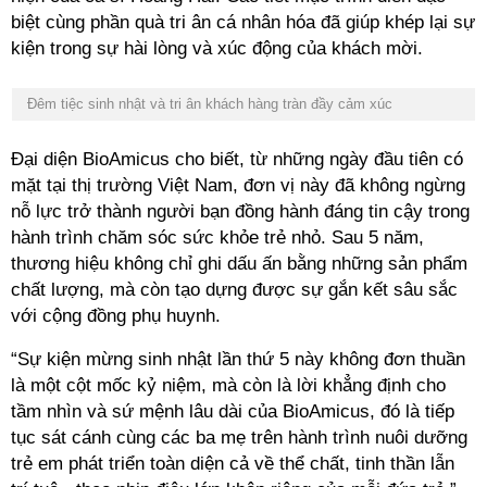
biệt cùng phần quà tri ân cá nhân hóa đã giúp khép lại sự
kiện trong sự hài lòng và xúc động của khách mời.
Đêm tiệc sinh nhật và tri ân khách hàng tràn đầy cảm xúc
Đại diện
BioAmicus
cho biết, t
ừ những ngày đầu tiên có
mặt tại thị trường Việt Nam,
đơn vị này
đã không ngừng
nỗ lực trở thành người bạn đồng hành đáng tin cậy trong
hành trình chăm sóc sức khỏe trẻ nhỏ. Sau 5 năm,
thương hiệu không chỉ ghi dấu ấn bằng những sản phẩm
chất lượng, mà còn tạo dựng được sự gắn kết sâu sắc
với cộng đồng phụ huynh.
“
Sự kiện mừng sinh nhật lần thứ 5 này không đơn thuần
là một cột mốc kỷ niệm, mà còn là lời khẳng định cho
tầm nhìn và sứ mệnh lâu dài của BioAmicus
, đó là
tiếp
tục sát cánh cùng các ba mẹ trên hành trình nuôi dưỡng
trẻ em
phát triển toàn diện cả về thể chất, tinh thần lẫn