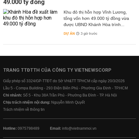
49.000 tỷ đồng
Khu đô thị hỗn hợp Vĩnh Lương,
tổng vốn hơn 49.000 tỷ đồng vừa
được UBND Khánh Hòa trình...
DỰ ÁN
3 giờ trước
TRANG TTĐTTH CỦA CÔNG TY VIETNEWSCORP
Giấy phép số 3324/GP-TTĐT do Sở VH&TT TPHCM cấp ngày 20/3/2026
Lầu 5 - Compa Building - 293 Điện Biên Phủ - Phường Gia Định - TP.HCM
Chi nhánh:
Số 5 - Khu 38A Trần Phú - Phường Ba Đình - TP. Hà Nội
Chịu trách nhiệm nội dung:
Nguyễn Minh Quyết
Trách nhiệm về thông tin
Hotline:
0975798489
Email:
info@vietnammoi.vn