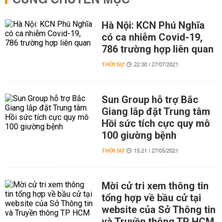
CÙNG CHUYÊN MỤC
Hà Nội: KCN Phú Nghĩa
có ca nhiễm Covid-19,
786 trường hợp liên quan
THỜI SỰ
22:30 | 27/07/2021
Sun Group hỗ trợ Bắc
Giang lắp đặt Trung tâm
Hồi sức tích cực quy mô
100 giường bệnh
THỜI SỰ
15:21 | 27/05/2021
Mời cử tri xem thông tin
tổng hợp về bầu cử tại
website của Sở Thông tin
và Truyền thông TP HCM