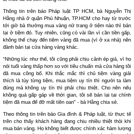
Thông tin trên báo Pháp luật TP HCM, bà Nguyễn Thị
Hằng nhà ở quận Phú Nhuận, TP.HCM cho hay từ trước
tới giờ bà thường mua vàng nữ trang ở tiệm nào thì bán
lại ở tiệm đó. Tuy nhiên, cũng có vài lần vì cần tiền gấp,
không thể chạy đến tiệm vàng đã mua (vì ở xa nhà) nên
đành bán tại cửa hàng vàng khác.
“Những lúc như thế, tôi cũng phải chịu cảnh ép giá, vì họ
nói tuổi vàng thấp hơn so với tiêu chuẩn mà cửa hàng tôi
đã mua công bố. Khi thắc mắc thì chủ tiệm vàng giải
thích là tùy từng tiệm, mua tiệm uy tín thì người ta làm
đúng mà không uy tín thì phải chịu thiệt. Cho nên nếu
không quá gấp gáp về thời gian, tôi sẽ bán lại tại chính
tiệm đã mua để đỡ mất tiền oan” - bà Hằng chia sẻ.
Theo thông tin trên báo Gia đình & Pháp luật, từ thực tế
trên cho thấy khách hàng đang chịu nhiều thiệt thòi khi
mua bán vàng. Họ không biết được chính xác hàm lượng