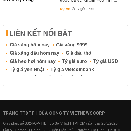
được UBND Khánh Hòa trình...
DỰ ÁN
17 giờ trước
LIÊN KẾT NỔI BẬT
Giá vàng hôm nay
Giá vàng 9999
Giá xăng dầu hôm nay
Giá dầu thô
Giá heo hơi hôm nay
Tỷ giá euro
Tỷ giá USD
Tỷ giá yen Nhật
Tỷ giá vietcombank
Lịch cúp điện
Lãi suất ngân hàng
Lãi suất tiết kiệm
Lãi suất tiền gửi
Lãi suất ngân hàng Agribank
Lãi suất ngân hàng Sacombank
Lãi suất ngân hàng BIDV
TRANG TTĐTTH CỦA CÔNG TY VIETNEWSCORP
Lãi suất ngân hàng Vietinbank
Giấy phép số 3324/GP-TTĐT do Sở VH&TT TPHCM cấp ngày 20/3/2026
Lãi suất ngân hàng Vietcombank
Lầu 5 - Compa Building - 293 Điện Biên Phủ - Phường Gia Định - TP.HCM