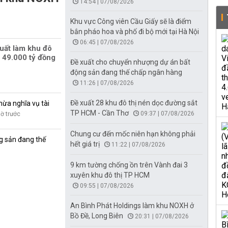
14:54 | 07/08/2026
Khu vực Công viên Cầu Giấy sẽ là điểm
bắn pháo hoa và phố đi bộ mới tại Hà Nội
06:45 | 07/08/2026
uất làm khu đô
 49.000 tỷ đồng
Đề xuất cho chuyển nhượng dự án bất
động sản đang thế chấp ngân hàng
11:26 | 07/08/2026
Đề xuất 28 khu đô thị nén dọc đường sắt
hừa nghĩa vụ tài
TP HCM - Cần Thơ
09:37 | 07/08/2026
iờ trước
Chung cư đến mốc niên hạn không phải
g sản đang thế
hết giá trị
11:22 | 07/08/2026
9 km tường chống ồn trên Vành đai 3
xuyên khu đô thị TP HCM
09:55 | 07/08/2026
An Bình Phát Holdings làm khu NOXH ở
Bồ Đề, Long Biên
20:31 | 07/08/2026