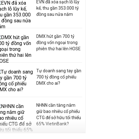
EVN đã xóa sạch lỗ lũy
kế, thu gần 353.000 tỷ
đồng sau nửa năm
DMX hút gần 700 tỷ
đồng vốn ngoại trong
phiên thứ hai lên HOSE
Tự doanh sang tay gần
700 tỷ đồng cổ phiếu
DMX cho ai?
NHNN cần tăng nắm
giữ bao nhiêu cổ phiếu
CTG để sở hữu tối thiểu
65% VietinBank?