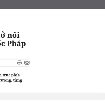
ở nối
ốc Pháp
 trục phía
trương, từng