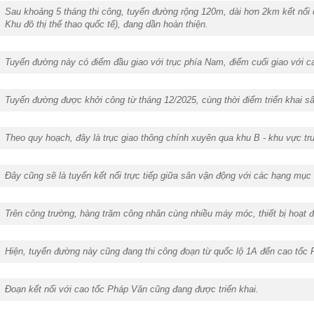
Sau khoảng 5 tháng thi công, tuyến đường rộng 120m, dài hơn 2km kết nối 
Khu đô thị thể thao quốc tế), đang dần hoàn thiện.
Tuyến đường này có điểm đầu giao với trục phía Nam, điểm cuối giao với c
Tuyến đường được khởi công từ tháng 12/2025, cùng thời điểm triển khai sâ
Theo quy hoạch, đây là trục giao thông chính xuyên qua khu B - khu vực tru
Đây cũng sẽ là tuyến kết nối trực tiếp giữa sân vận động với các hạng mục 
Trên công trường, hàng trăm công nhân cùng nhiều máy móc, thiết bị hoạt đ
Hiện, tuyến đường này cũng đang thi công đoạn từ quốc lộ 1A đến cao tốc 
Đoạn kết nối với cao tốc Pháp Vân cũng đang được triển khai.