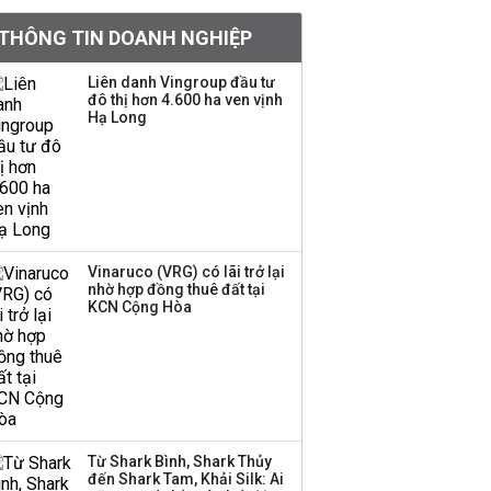
VNPT nắm giữ hơn
62.000 tỷ đồng tiền
THÔNG TIN DOANH NGHIỆP
mặt, ngang ngửa MWG
Liên danh Vingroup đầu tư
đô thị hơn 4.600 ha ven vịnh
Hạ Long
Chuyên gia Phạm Xuân
Hoè chỉ ra 6 nguyên
nhân khiến dòng vốn
trong nền kinh tế còn
'tắc nghẽn'
Đề xuất miễn 30% thuế
Vinaruco (VRG) có lãi trở lại
thu nhập cho hộ kinh
nhờ hợp đồng thuê đất tại
KCN Cộng Hòa
doanh, doanh nghiệp
có doanh thu dưới 10 tỷ
đồng
BIDV sắp phát hành
gần 500 triệu cổ phiếu,
tăng vốn lên gần
Từ Shark Bình, Shark Thủy
77.800 tỷ
đến Shark Tam, Khải Silk: Ai