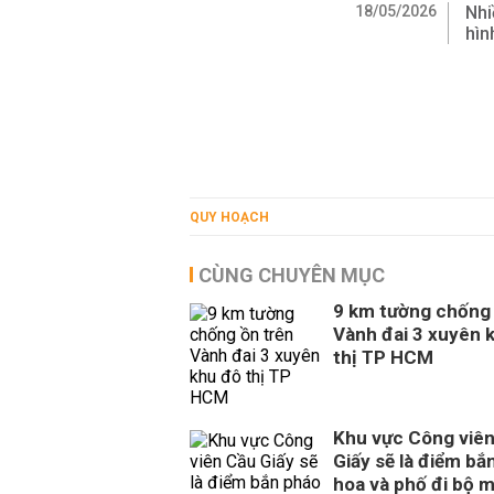
18/05/2026
Nhi
hìn
QUY HOẠCH
CÙNG CHUYÊN MỤC
9 km tường chống 
Vành đai 3 xuyên 
thị TP HCM
Khu vực Công viê
Giấy sẽ là điểm bắ
hoa và phố đi bộ m