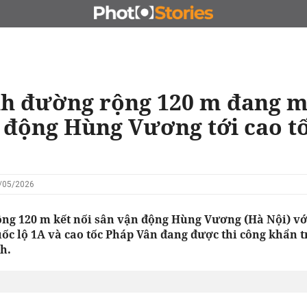
N
CHỦ ĐẦU TƯ
ĐẤU GIÁ - ĐẤU THẦU
KINH DOANH
h đường rộng 120 m đang m
 động Hùng Vương tới cao t
9/05/2026
ng 120 m kết nối sân vận động Hùng Vương (Hà Nội) với
ốc lộ 1A và cao tốc Pháp Vân đang được thi công khẩn 
h.