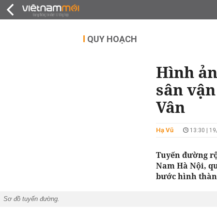
QUY HOẠCH
THỊ TRƯỜNG
DỰ Á
QUY HOẠCH
Hình ản
sân vận
Vân
Hạ Vũ
13:30 | 1
Tuyến đường rộ
Nam Hà Nội, qu
bước hình thàn
Sơ đồ tuyến đường.