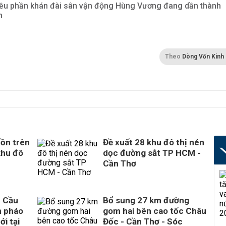
ều phần khán đài sân vận động Hùng Vương đang dần thành
h
Theo
Dòng Vốn Kinh
ồn trên
Đề xuất 28 khu đô thị nén
khu đô
dọc đường sắt TP HCM -
Cần Thơ
n Cầu
Bổ sung 27 km đường
n pháo
gom hai bên cao tốc Châu
ới tại
Đốc - Cần Thơ - Sóc