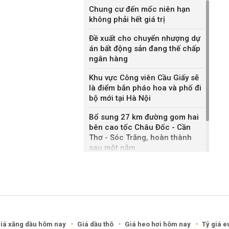
Chung cư đến mốc niên hạn
không phải hết giá trị
Đề xuất cho chuyển nhượng dự
án bất động sản đang thế chấp
ngân hàng
Khu vực Công viên Cầu Giấy sẽ
là điểm bắn pháo hoa và phố đi
bộ mới tại Hà Nội
Bổ sung 27 km đường gom hai
bên cao tốc Châu Đốc - Cần
Thơ - Sóc Trăng, hoàn thành
sau một năm
Khánh Hòa đề xuất làm khu đô
thị hỗn hợp hơn 49.000 tỷ đồng
iá xăng dầu hôm nay
Giá dầu thô
Giá heo hơi hôm nay
Tỷ giá e