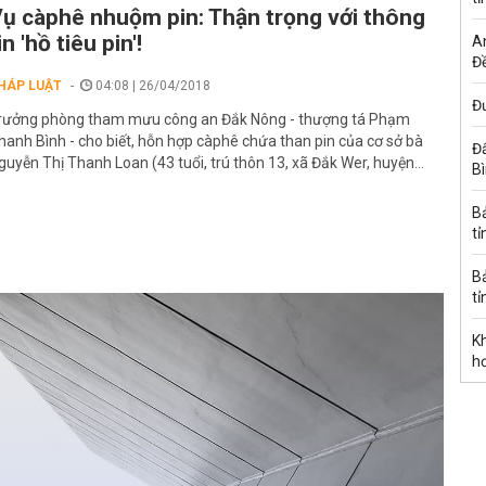
ụ càphê nhuộm pin: Thận trọng với thông
in 'hồ tiêu pin'!
A
Đề
HÁP LUẬT
04:08 | 26/04/2018
Đư
rưởng phòng tham mưu công an Đắk Nông - thượng tá Phạm
hanh Bình - cho biết, hỗn hợp càphê chứa than pin của cơ sở bà
Đấ
guyễn Thị Thanh Loan (43 tuổi, trú thôn 13, xã Đắk Wer, huyện...
B
B
tỉ
B
tỉ
K
h