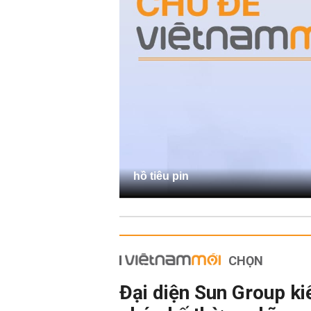
hồ tiêu pin
CHỌN
Đại diện Sun Group ki