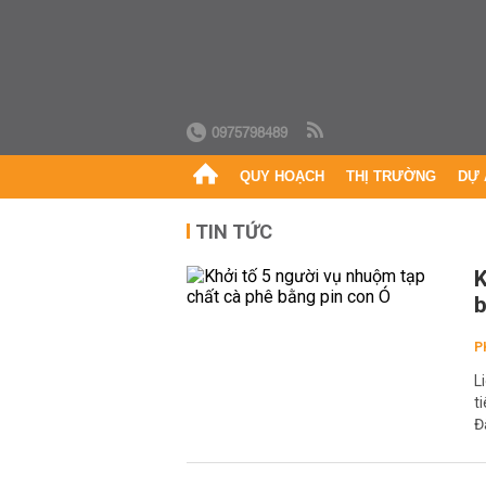
0975798489
QUY HOẠCH
THỊ TRƯỜNG
DỰ 
TIN TỨC
K
b
P
L
t
Đ