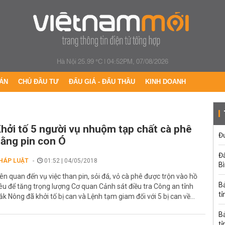
Hà Nội 25.99 °C
|
04:52PM, 07/08/2026
ÁN
CHỦ ĐẦU TƯ
ĐẤU GIÁ - ĐẤU THẦU
KINH DOANH
hởi tố 5 người vụ nhuộm tạp chất cà phê
Đư
ằng pin con Ó
Đấ
HÁP LUẬT
01:52 | 04/05/2018
B
iên quan đến vụ việc than pin, sỏi đá, vỏ cà phê được trộn vào hồ
B
iêu để tăng trọng lượng Cơ quan Cảnh sát điều tra Công an tỉnh
tỉ
ắk Nông đã khởi tố bị can và Lệnh tạm giam đối với 5 bị can về...
B
tỉ