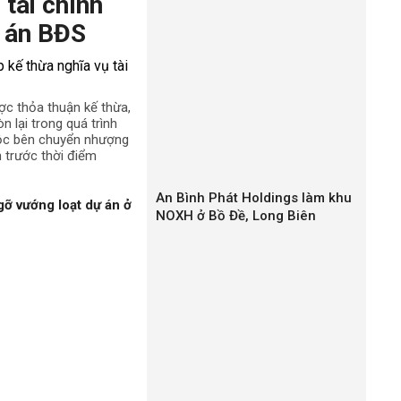
 tài chính
 án BĐS
ợc thỏa thuận kế thừa,
n lại trong quá trình
uộc bên chuyển nhượng
h trước thời điểm
An Bình Phát Holdings làm khu
gỡ vướng loạt dự án ở
NOXH ở Bồ Đề, Long Biên