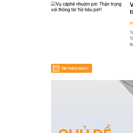
V
t
P
T
T
N
TÌM THEO NGÀY